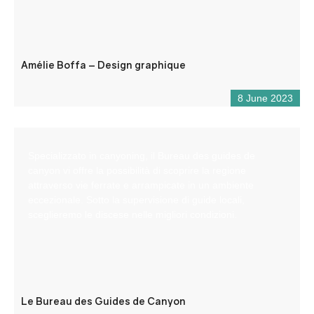
Amélie Boffa – Design graphique
8 June 2023
Specializzato in canyoning, il Bureau des guides de
canyon vi offre la possibilità di scoprire la regione
attraverso vie ferrate e arrampicate in un ambiente
eccezionale. Sotto la supervisione di guide locali,
sceglieremo le discese nelle migliori condizioni.
Le Bureau des Guides de Canyon