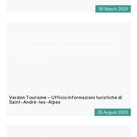
30 March 2024
Situata all’incrocio delle strade per la Costa Azzurra, a
900 m di altitudine, Saint-André les Alpes vi accoglie ai
bordi del lago di Castillon. Capitale del parapendio, vi
aspettano anche numerosi sentieri per escursioni a piedi
e in mountain bike!
Verdon Tourisme – Ufficio informazioni turistiche di
Saint-André-les-Alpes
25 August 2023