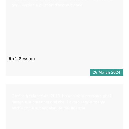
per il Verdon e gli sport d’acqua bianca.
Raft Session
26 March 2024
Grafico freelance dal 2018, ho una vera passione per il
design e le creazioni grafiche. Lavoro regolarmente
anche come subappaltatore per agenzie.