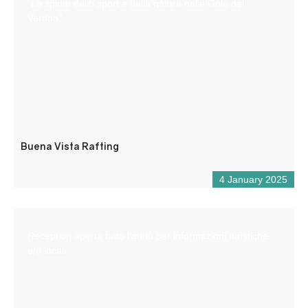
“Lo spirito dello sport e della natura nelle Gole del
Verdon”.
Buena Vista Rafting
4 January 2025
Reception aperta tutto l’anno per informazioni turistiche
e/o locali.