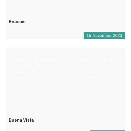
Bnbcom
15 November 2023
Noleggio di mountain bike elettriche presso la base Buena
Vista Rafting di Castellane.
Un altro modo per scoprire la valle, dolcemente e a piedi
asciutti.
Buena Vista