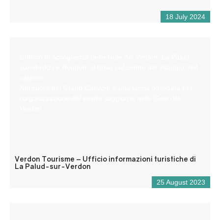
18 July 2024
L’ufficio di accoglienza delle Gole del Verdon, La Palud-
sur-Verdon e Rougon, si trova nel centro del villaggio, nel
castello.
Nel cuore del Grand Canyon, è una tappa obbligata per
l’organizzazione del vostro soggiorno nelle Gole del
Verdon.
Verdon Tourisme – Ufficio informazioni turistiche di
La Palud-sur-Verdon
25 August 2023