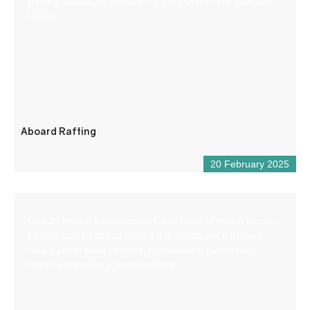
(rafting, canoa, hydrospeed, aqua rando) nelle gole del
Verdon.
Aboard Rafting
20 February 2025
Con 30 anni di esperienza a Castellane, la nostra piccola
base di sport d’acqua bianca e di montagna è il luogo
ideale per praticare rafting, hydrospeed, canoa-raft,
kayak, canyoning e aqua-trekking.