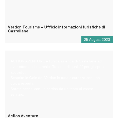
Verdon Tourisme – Ufficio informazioni turistiche di
Castellane
25 August 2023
ACTION AVENTURE è l’unica azienda di Castellane ad
aver ottenuto il marchio “Turismo di qualità” per gli sport
acquatici.
Scoprite le Gole del Verdon in tutta sicurezza con una
guida esperta.
Sarete accolti con un sorriso da un team al vostro
servizio.
Action Aventure