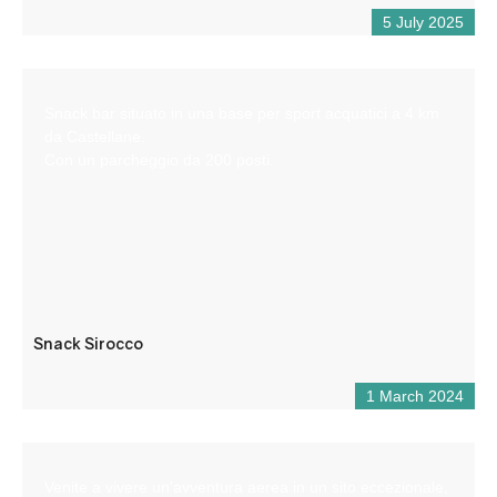
5 July 2025
Snack bar situato in una base per sport acquatici a 4 km
da Castellane.
Con un parcheggio da 200 posti.
Snack Sirocco
1 March 2024
Venite a vivere un’avventura aerea in un sito eccezionale,