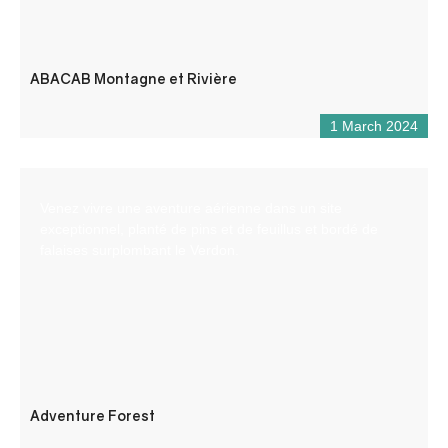
ABACAB Montagne et Rivière
1 March 2024
Venez vivre une aventure aérienne dans un site
exceptionnel, planté de pins et de feuillus et bordé de
falaises surplombant le Verdon.
Adventure Forest