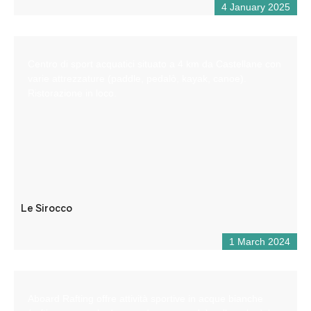
4 January 2025
Centro di sport acquatici situato a 4 km da Castellane con
varie attrezzature (paddle, pedalò, kayak, canoe).
Ristorazione in loco.
Le Sirocco
1 March 2024
Aboard Rafting offre attività sportive in acque bianche