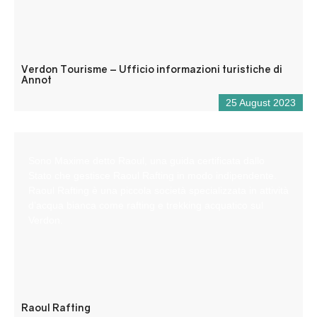
Verdon Tourisme – Ufficio informazioni turistiche di
Annot
25 August 2023
Sono Maxime detto Raoul, una guida certificata dallo
Stato che gestisce Raoul Rafting in modo indipendente.
Raoul Rafting è una piccola società specializzata in attività
d’acqua bianca come rafting e trekking acquatico sul
Verdon.
Raoul Rafting