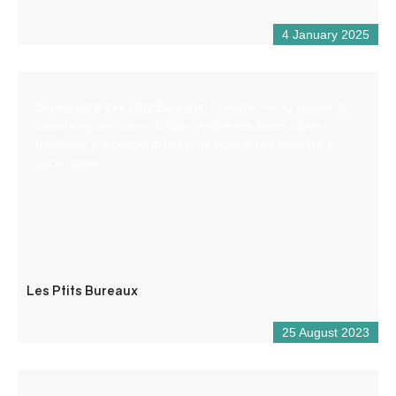
4 January 2025
Benvenuti a Les Ptits Bureaux, il nostro nuovo spazio di
coworking nel cuore di Saint-André-les-Alpes, dove
freelance e dipendenti possono riunirsi per lavorare e
socializzare.
Les Ptits Bureaux
25 August 2023