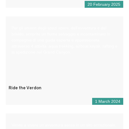
20 February 2025
Per gli amanti degli spazi aperti, dell’avventura e del
brivido, scoprite un fiume selvaggio e incontaminato in
compagnia di una guida esperta e appassionata
attraverso 4 attività: aqua trekking, airboat kayak, rafting e
la spedizione nel Grand Canyon.
Ride the Verdon
1 March 2024
Venite a vivere un’avventura aerea in un sito eccezionale,