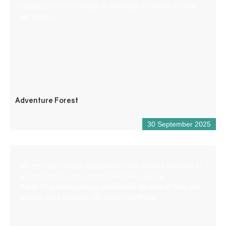
coltivato a pini e latifoglie e delimitato da falesie a picco
sul Verdon.
Adventure Forest
30 September 2025
Un mercato coperto permanente con un’area dedicata ai
prodotti locali e alla promozione della regione.
Più di 65 produttori locali provenienti da tutte le Gole del
Verdon sono presenti alla Maison de Pays.