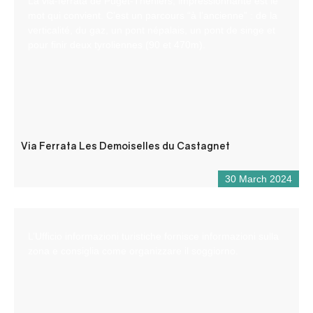
La via-ferrata de Puget-Théniers, impressionnante est le
mot qui convient. C’est un parcours “à l’ancienne” : de la
verticalité, du gaz, un pont népalais, un pont de singe et
pour finir deux tyroliennes (90 et 470m).
Via Ferrata Les Demoiselles du Castagnet
30 March 2024
L’Ufficio informazioni turistiche fornisce informazioni sulla
zona e consiglia come organizzare il soggiorno.