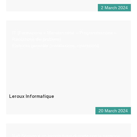
2 March 2024
IT (Formazione – Manutenzione – Programmazione –
Risoluzione dei problemi)
Elettricità generale (installazione, riparazioni)
Leroux Informatique
20 March 2024
Raft Session è un piccolo team di guide con la passione