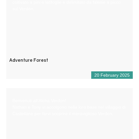
coltivato a pini e latifoglie e delimitato da falesie a picco
sul Verdon.
Adventure Forest
20 February 2025
Benvenuti all’Aloha Verdon!
Nathan e Tony vi accolgono nella loro base nel villaggio di
Castellane per farvi scoprire il meraviglioso Verdon.