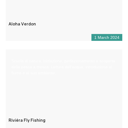
Aloha Verdon
1 March 2024
Scuola di natura: iniziazione, perfezionamento e scoperta
della pesca a mosca. Lettura dell’acqua, introduzione al
fiume e al suo ambiente.
Riviéra Fly Fishing