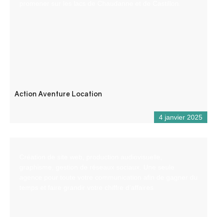
promener sur les lacs de Chaudanne et de Castillon.
Action Aventure Location
4 janvier 2025
Création de site web, production audiovisuelle,
graphisme, gestion de réseaux sociaux. Une seule
agence pour toute votre communication afin de gagner du
temps et faire grandir votre chiffre d’affaires