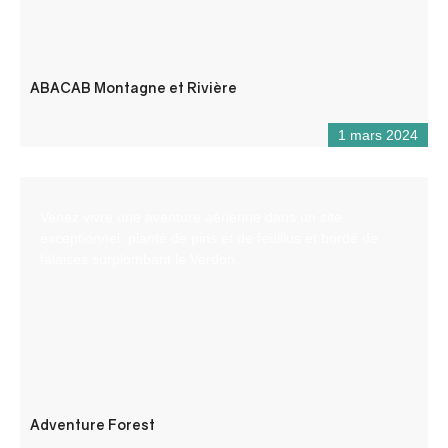
ABACAB Montagne et Rivière
1 mars 2024
Venez vivre une aventure aérienne dans un site
exceptionnel, planté de pins et de feuillus et bordé de
falaises surplombant le Verdon.
Adventure Forest