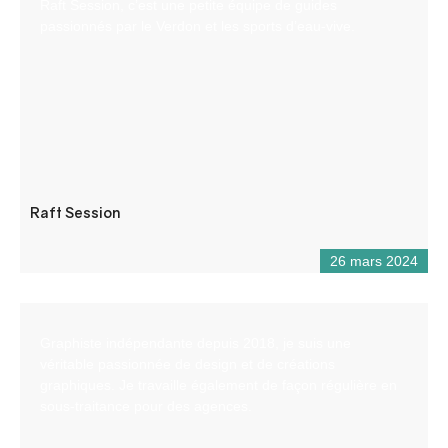
Raft Session, c’est une petite équipe de guides
passionnés par le Verdon et les sports d’eau-vive.
Raft Session
26 mars 2024
Graphiste indépendante depuis 2018, je suis une
véritable passionnée de design et de créations
graphiques. Je travaille également de façon régulière en
sous-traitance pour des agences.