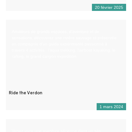
20 février 2025
Amateurs de grands espaces, d’aventure et de
sensations, découvrez une rivière sauvage et préservée
en compagnie d’un guide expérimenté passionné à
travers 4 activités : l’aqua trekking, l’airboat kayaking, le
rafting, le grand canyon expedition.
Ride the Verdon
1 mars 2024
Venez vivre une aventure aérienne dans un site