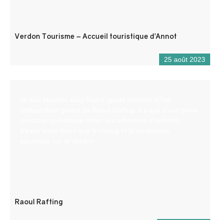
Verdon Tourisme – Accueil touristique d’Annot
25 août 2023
Je suis Maxime alias Raoul, guide diplômé d’État
indépendant gérant de Raoul Rafting. Il s’agit d’une petite
structure spécialisée dans l’encadrement d’activités
d’eaux vives telles que le rafting et la randonnée
aquatique sur le Verdon.
Raoul Rafting