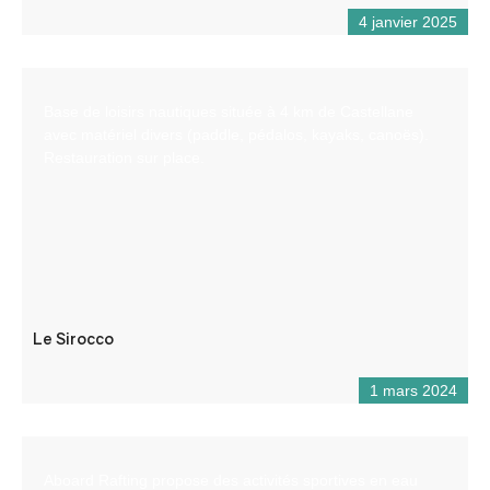
4 janvier 2025
Base de loisirs nautiques située à 4 km de Castellane
avec matériel divers (paddle, pédalos, kayaks, canoës).
Restauration sur place.
Le Sirocco
1 mars 2024
Aboard Rafting propose des activités sportives en eau