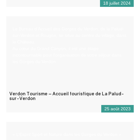
18 juillet 2024
Le Bureau d’Accueil des Gorges du Verdon, de la Palud-
sur-Verdon et Rougon, se situe au centre du village, dans
le Château.
Au cœur du Grand Canyon, il est une étape
incontournable pour l’organisation de votre séjour dans
les Gorges du Verdon.
Verdon Tourisme – Accueil touristique de La Palud-
sur-Verdon
25 août 2023
« L’Esprit Sport et Nature dans les Gorges du Verdon »