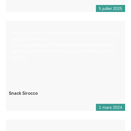
5 juillet 2025
Snack implanté sur une base de loisirs nautiques située à
4 km de Castellane.
Avec un parking de 200 places. Petite restauration avec
des plats, des boissons, des glaces, sandwichs, paninis
burgers…
Snack Sirocco
1 mars 2024