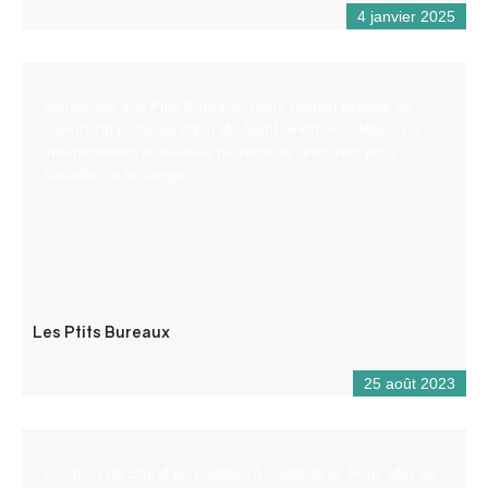
4 janvier 2025
Bienvenue aux Ptits Bureaux, notre nouvel espace de
coworking niché au cœur de Saint-André-les-Alpes, où
indépendants et salariés peuvent se retrouver pour
travailler et échanger.
Les Ptits Bureaux
25 août 2023
Location de Stand up paddles à Castellane. Pour aller se