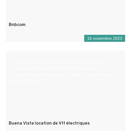
Bnbcom
15 novembre 2023
Location de VTT électriques au départ de la base
nautique de Buena Vista Rafting à Castellane.
Une autre façon de découvrir la vallée, tout en douceur et
les pieds au sec.
Buena Vista location de Vtt électriques