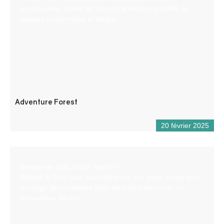
exceptionnel, planté de pins et de feuillus et bordé de
falaises surplombant le Verdon.
Adventure Forest
20 février 2025
Bienvenue chez Aloha Verdon !
Nathan & Tony vous accueillent sur leur base située dans
le village de Castellane pour vous faire découvrir ce
merveilleux Verdon.