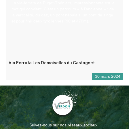
La via-ferrata de Puget-Théniers, impressionnante est le
mot qui convient. C’est un parcours « à l’ancienne » : de
la verticalité, du gaz, un pont népalais, un pont de singe
et pour finir deux tyroliennes (90 et 470m).
Via Ferrata Les Demoiselles du Castagnet
30 mars 2024
Suivez-nous sur nos réseaux sociaux !