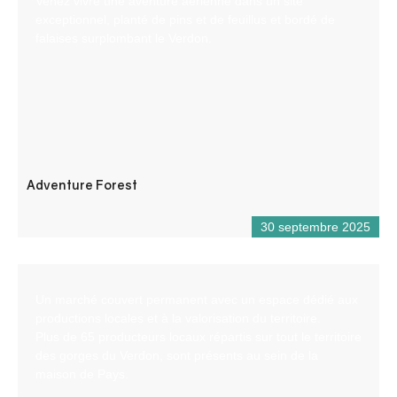
Venez vivre une aventure aérienne dans un site
exceptionnel, planté de pins et de feuillus et bordé de
falaises surplombant le Verdon.
Adventure Forest
30 septembre 2025
Un marché couvert permanent avec un espace dédié aux
productions locales et à la valorisation du territoire.
Plus de 65 producteurs locaux répartis sur tout le territoire
des gorges du Verdon, sont présents au sein de la
maison de Pays.