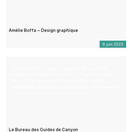
Amélie Boffa – Design graphique
8 juin 2023
Spécialistes du canyoning, le bureau des guides de
canyon vous propose de découvrir la région au travers
d’activités de via ferrata, d’escalade dans un cadre
exceptionnel. Encadrés de guides locaux, nous choisirons
les descentes en meilleures conditions.
Le Bureau des Guides de Canyon