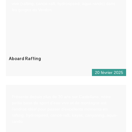
vive (rafting, canöe-raft, hydrospeed, aqua rando) dans
les gorges du Verdon.
Aboard Rafting
20 février 2025
Présente depuis plus de 30 ans sur Castellane, notre
petite base de sport d’eau vive et de montagne est
l’endroit idéal pour passer d’excellents moments en
rafting, hydrospeed, canoë-raft, kayak, canyoning, aqua-
rando.