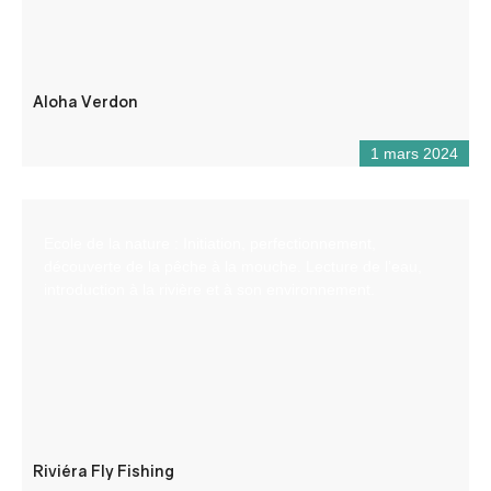
Aloha Verdon
1 mars 2024
Ecole de la nature : Initiation, perfectionnement,
découverte de la pêche à la mouche. Lecture de l’eau,
introduction à la rivière et à son environnement.
Riviéra Fly Fishing