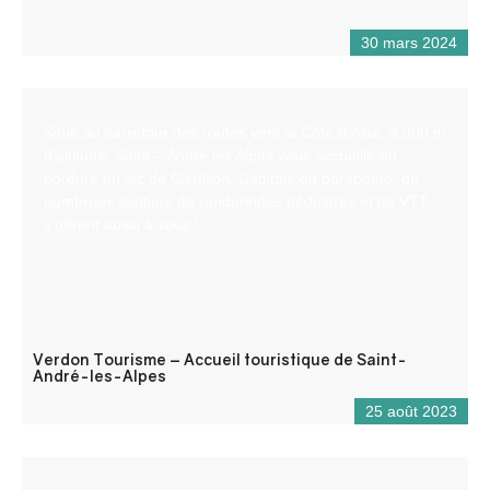
30 mars 2024
Situé au carrefour des routes vers la Côte d’Azur, à 900 m
d’altitude, Saint – André les Alpes vous accueille en
bordure du lac de Castillon. Capitale du parapente, de
nombreux sentiers de randonnées pédestres et de VTT
s’offrent aussi à vous !
Verdon Tourisme – Accueil touristique de Saint-
André-les-Alpes
25 août 2023