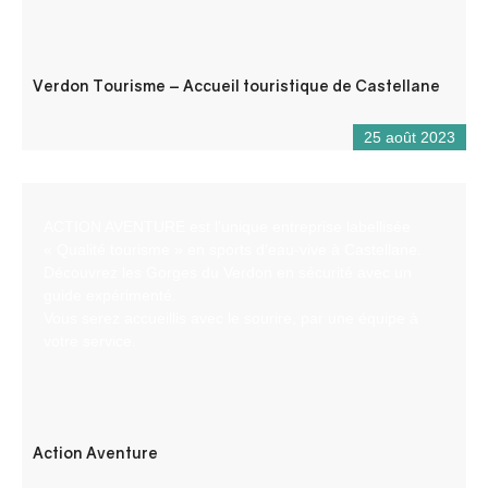
Verdon Tourisme – Accueil touristique de Castellane
25 août 2023
ACTION AVENTURE est l’unique entreprise labellisée
« Qualité tourisme » en sports d’eau-vive à Castellane.
Découvrez les Gorges du Verdon en sécurité avec un
guide expérimenté.
Vous serez accueillis avec le sourire, par une équipe à
votre service.
Action Aventure