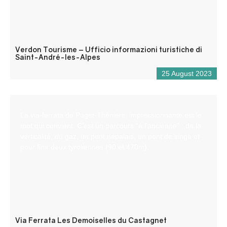
Verdon Tourisme – Ufficio informazioni turistiche di
Saint-André-les-Alpes
25 August 2023
La via-ferrata de Puget-Théniers, impressionnante est le
mot qui convient. C’est un parcours “à l’ancienne” : de la
verticalité, du gaz, un pont népalais, un pont de singe et
pour finir deux tyroliennes (90 et 470m).
Via Ferrata Les Demoiselles du Castagnet