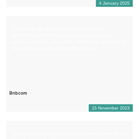
4 January 2025
Création de site web, production audiovisuelle,
graphisme, gestion de réseaux sociaux. Une seule
agence pour toute votre communication afin de gagner du
temps et faire grandir votre chiffre d’affaires
Bnbcom
15 November 2023
Noleggio di mountain bike elettriche presso la base Buena