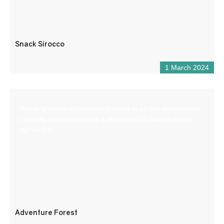
Snack Sirocco
1 March 2024
Venite a vivere un’avventura aerea in un sito eccezionale,
coltivato a pini e latifoglie e delimitato da falesie a picco
sul Verdon.
Adventure Forest