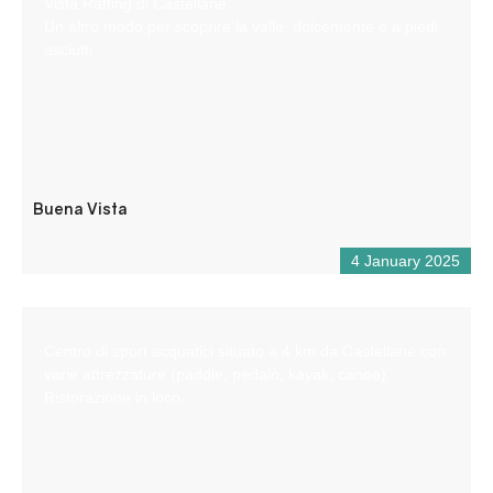
Vista Rafting di Castellane.
Un altro modo per scoprire la valle, dolcemente e a piedi
asciutti.
Buena Vista
4 January 2025
Centro di sport acquatici situato a 4 km da Castellane con
varie attrezzature (paddle, pedalò, kayak, canoe).
Ristorazione in loco.