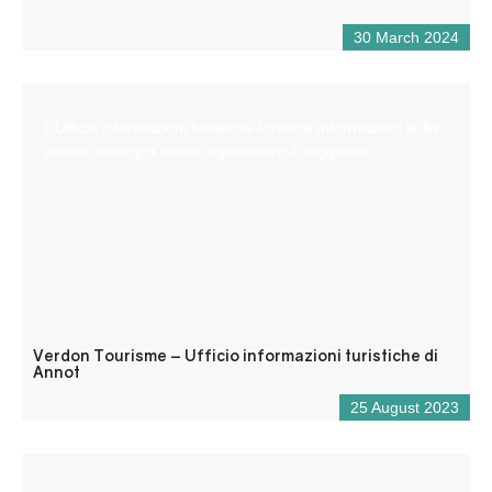
30 March 2024
L’Ufficio informazioni turistiche fornisce informazioni sulla
zona e consiglia come organizzare il soggiorno.
Verdon Tourisme – Ufficio informazioni turistiche di
Annot
25 August 2023