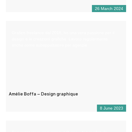
26 March 2024
Grafico freelance dal 2018, ho una vera passione per il
design e le creazioni grafiche. Lavoro regolarmente
anche come subappaltatore per agenzie.
Amélie Boffa – Design graphique
8 June 2023