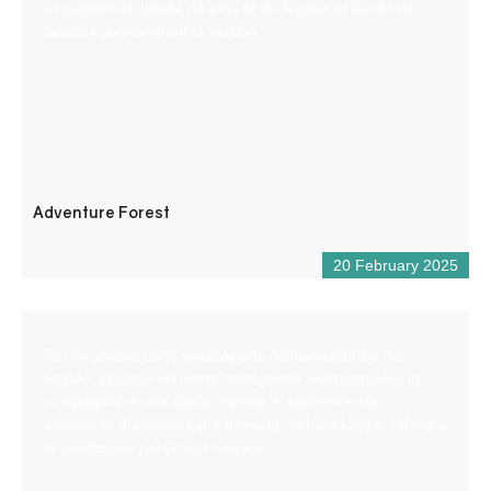
exceptionnel, planté de pins et de feuillus et bordé de
falaises surplombant le Verdon.
Adventure Forest
20 February 2025
Per gli amanti degli spazi aperti, dell’avventura e del
brivido, scoprite un fiume selvaggio e incontaminato in
compagnia di una guida esperta e appassionata
attraverso 4 attività: aqua trekking, airboat kayak, rafting e
la spedizione nel Grand Canyon.