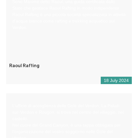
Sono Maxime detto Raoul, una guida certificata dallo
Stato che gestisce Raoul Rafting in modo indipendente.
Raoul Rafting è una piccola società specializzata in attività
d’acqua bianca come rafting e trekking acquatico sul
Verdon.
Raoul Rafting
18 July 2024
L’ufficio di accoglienza delle Gole del Verdon, La Palud-
sur-Verdon e Rougon, si trova nel centro del villaggio, nel
castello.
Nel cuore del Grand Canyon, è una tappa obbligata per
l’organizzazione del vostro soggiorno nelle Gole del
Verdon.