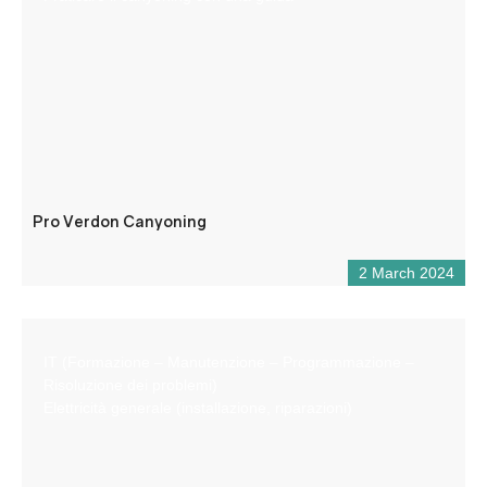
Pro Verdon Canyoning
2 March 2024
IT (Formazione – Manutenzione – Programmazione –
Risoluzione dei problemi)
Elettricità generale (installazione, riparazioni)