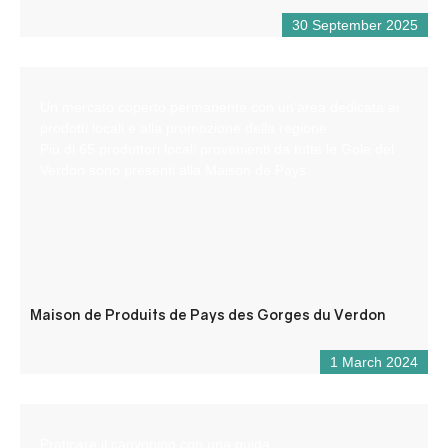
30 September 2025
Un mercato coperto permanente con un’area dedicata ai
prodotti locali e alla promozione della regione.
Più di 65 produttori locali provenienti da tutte le Gole del
Verdon sono presenti alla Maison de Pays.
Maison de Produits de Pays des Gorges du Verdon
1 March 2024
Praticare il canyoning con una guida