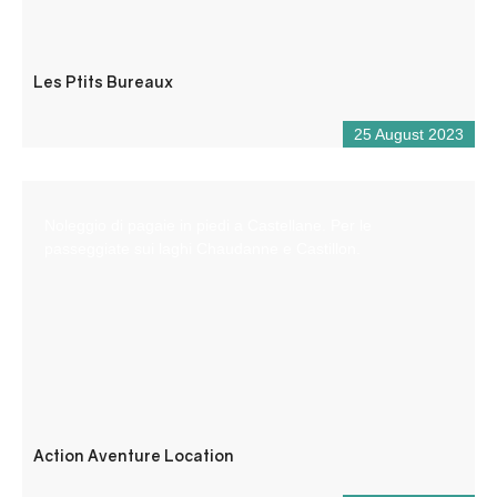
Les Ptits Bureaux
25 August 2023
Noleggio di pagaie in piedi a Castellane. Per le
passeggiate sui laghi Chaudanne e Castillon.
Action Aventure Location