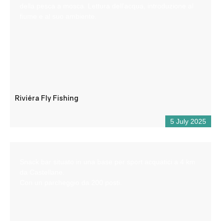
della pesca a mosca. Lettura dell’acqua, introduzione al
fiume e al suo ambiente.
Riviéra Fly Fishing
5 July 2025
Snack bar situato in una base per sport acquatici a 4 km
da Castellane.
Con un parcheggio da 200 posti.