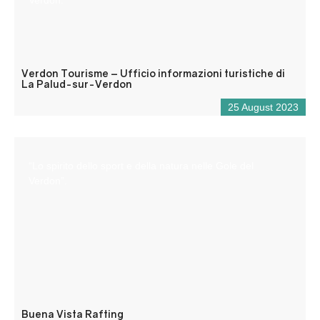
Verdon Tourisme – Ufficio informazioni turistiche di
La Palud-sur-Verdon
25 August 2023
“Lo spirito dello sport e della natura nelle Gole del
Verdon”.
Buena Vista Rafting