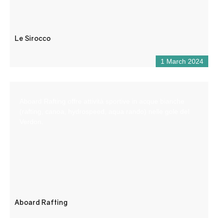
Le Sirocco
1 March 2024
Aboard Rafting offre attività sportive in acque bianche
(rafting, canoa, hydrospeed, aqua rando) nelle gole del
Verdon.
Aboard Rafting