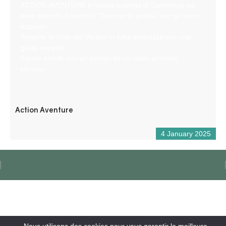
ACTION AVENTURE è l’unica azienda di Castellane ad
aver ottenuto il marchio “Turismo di qualità” per gli sport
acquatici.
Scoprite le Gole del Verdon in tutta sicurezza con una
guida esperta.
Sarete accolti con un sorriso da un team al vostro
servizio.
Action Aventure
4 January 2025