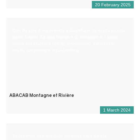
20 February 2025
Con 30 anni di esperienza a Castellane, la nostra piccola
base di sport d’acqua bianca e di montagna è il luogo
ideale per praticare rafting, hydrospeed, canoa-raft,
kayak, canyoning e aqua-trekking.
ABACAB Montagne et Rivière
1 March 2024
Venez vivre une aventure aérienne dans un site