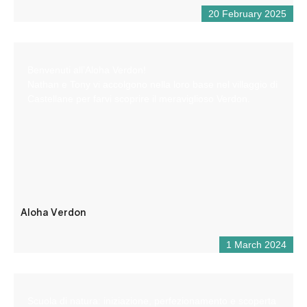
20 February 2025
Benvenuti all’Aloha Verdon!
Nathan e Tony vi accolgono nella loro base nel villaggio di
Castellane per farvi scoprire il meraviglioso Verdon.
Aloha Verdon
1 March 2024
Scuola di natura: iniziazione, perfezionamento e scoperta