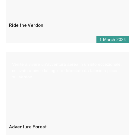
Ride the Verdon
1 March 2024
Venite a vivere un’avventura aerea in un sito eccezionale,
coltivato a pini e latifoglie e delimitato da falesie a picco
sul Verdon.
Adventure Forest