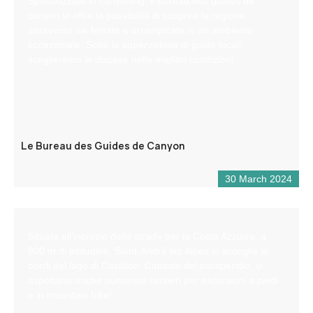
Specializzato in canyoning, il Bureau des guides de
canyon vi offre la possibilità di scoprire la regione
attraverso vie ferrate e arrampicate in un ambiente
eccezionale. Sotto la supervisione di guide locali,
sceglieremo le discese nelle migliori condizioni.
Le Bureau des Guides de Canyon
30 March 2024
Situata all’incrocio delle strade per la Costa Azzurra, a
900 m di altitudine, Saint-André les Alpes vi accoglie ai
bordi del lago di Castillon. Capitale del parapendio, vi
aspettano anche numerosi sentieri per escursioni a piedi
e in mountain bike!