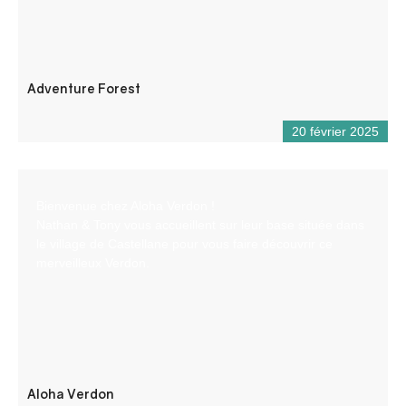
Adventure Forest
20 février 2025
Bienvenue chez Aloha Verdon !
Nathan & Tony vous accueillent sur leur base située dans
le village de Castellane pour vous faire découvrir ce
merveilleux Verdon.
Aloha Verdon