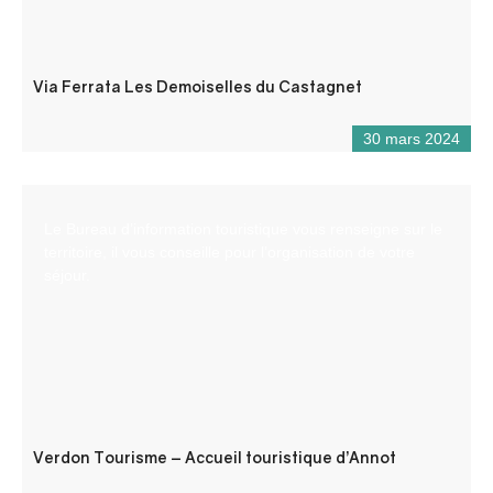
Via Ferrata Les Demoiselles du Castagnet
30 mars 2024
Le Bureau d’information touristique vous renseigne sur le
territoire, il vous conseille pour l’organisation de votre
séjour.
Verdon Tourisme – Accueil touristique d’Annot