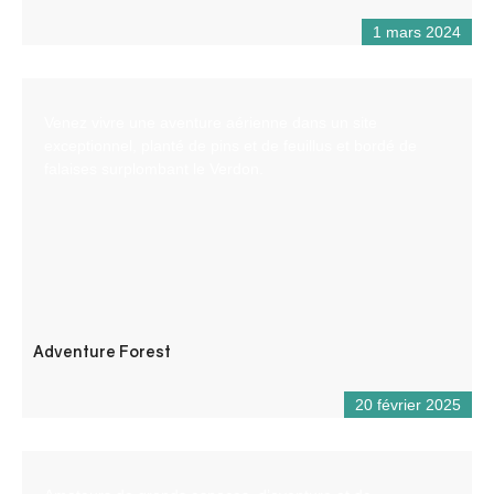
1 mars 2024
Venez vivre une aventure aérienne dans un site
exceptionnel, planté de pins et de feuillus et bordé de
falaises surplombant le Verdon.
Adventure Forest
20 février 2025