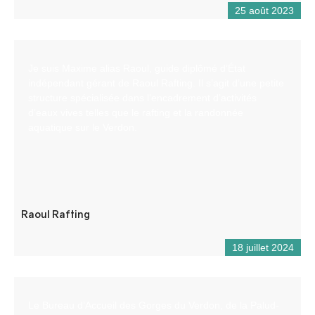
25 août 2023
Je suis Maxime alias Raoul, guide diplômé d’État
indépendant gérant de Raoul Rafting. Il s’agit d’une petite
structure spécialisée dans l’encadrement d’activités
d’eaux vives telles que le rafting et la randonnée
aquatique sur le Verdon.
Raoul Rafting
18 juillet 2024
Le Bureau d’Accueil des Gorges du Verdon, de la Palud-