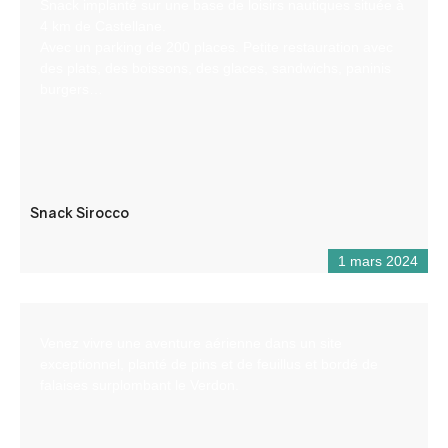
Snack implanté sur une base de loisirs nautiques située à
4 km de Castellane.
Avec un parking de 200 places. Petite restauration avec
des plats, des boissons, des glaces, sandwichs, paninis
burgers…
Snack Sirocco
1 mars 2024
Venez vivre une aventure aérienne dans un site
exceptionnel, planté de pins et de feuillus et bordé de
falaises surplombant le Verdon.