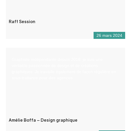
Raft Session
26 mars 2024
Graphiste indépendante depuis 2018, je suis une
véritable passionnée de design et de créations
graphiques. Je travaille également de façon régulière en
sous-traitance pour des agences.
Amélie Boffa – Design graphique