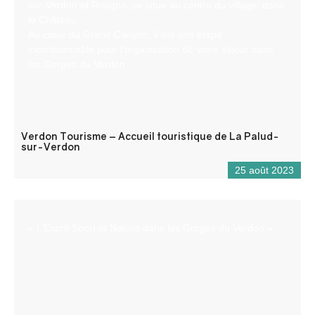
sur-Verdon et Rougon, se situe au centre du village, dans
le Château.
Au cœur du Grand Canyon, il est une étape
incontournable pour l’organisation de votre séjour dans
les Gorges du Verdon.
Verdon Tourisme – Accueil touristique de La Palud-
sur-Verdon
25 août 2023
« L’Esprit Sport et Nature dans les Gorges du Verdon »