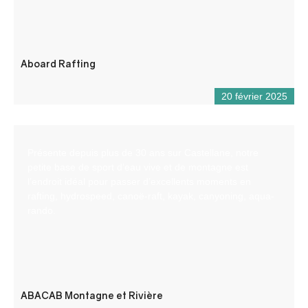
Aboard Rafting
20 février 2025
Présente depuis plus de 30 ans sur Castellane, notre
petite base de sport d’eau vive et de montagne est
l’endroit idéal pour passer d’excellents moments en
rafting, hydrospeed, canoë-raft, kayak, canyoning, aqua-
rando.
ABACAB Montagne et Rivière