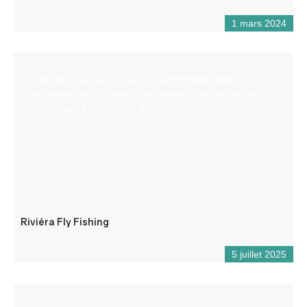
1 mars 2024
Ecole de la nature : Initiation, perfectionnement,
découverte de la pêche à la mouche. Lecture de l’eau,
introduction à la rivière et à son environnement.
Riviéra Fly Fishing
5 juillet 2025