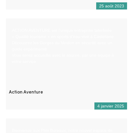
25 août 2023
ACTION AVENTURE est l’unique entreprise labellisée
« Qualité tourisme » en sports d’eau-vive à Castellane.
Découvrez les Gorges du Verdon en sécurité avec un
guide expérimenté.
Vous serez accueillis avec le sourire, par une équipe à
votre service.
Action Aventure
4 janvier 2025
Bienvenue aux Ptits Bureaux, notre nouvel espace de