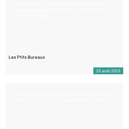
coworking niché au cœur de Saint-André-les-Alpes, où
indépendants et salariés peuvent se retrouver pour
travailler et échanger.
Les Ptits Bureaux
25 août 2023
Location de Stand up paddles à Castellane. Pour aller se
promener sur les lacs de Chaudanne et de Castillon.