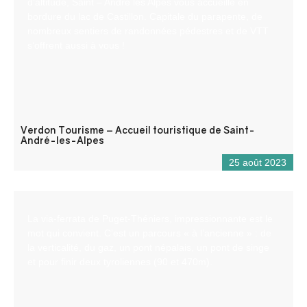
d’altitude, Saint – André les Alpes vous accueille en
bordure du lac de Castillon. Capitale du parapente, de
nombreux sentiers de randonnées pédestres et de VTT
s’offrent aussi à vous !
Verdon Tourisme – Accueil touristique de Saint-
André-les-Alpes
25 août 2023
La via-ferrata de Puget-Théniers, impressionnante est le
mot qui convient. C’est un parcours « à l’ancienne » : de
la verticalité, du gaz, un pont népalais, un pont de singe
et pour finir deux tyroliennes (90 et 470m).