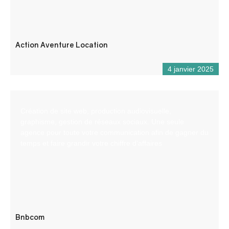
Action Aventure Location
4 janvier 2025
Création de site web, production audiovisuelle,
graphisme, gestion de réseaux sociaux. Une seule
agence pour toute votre communication afin de gagner du
temps et faire grandir votre chiffre d’affaires
Bnbcom