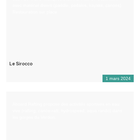
avec matériel divers (paddle, pédalos, kayaks, canoës).
Restauration sur place.
Le Sirocco
1 mars 2024
Aboard Rafting propose des activités sportives en eau
vive (rafting, canöe-raft, hydrospeed, aqua rando) dans
les gorges du Verdon.