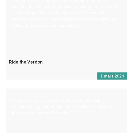
Amateurs de grands espaces, d’aventure et de
sensations, découvrez une rivière sauvage et préservée
en compagnie d’un guide expérimenté passionné à
travers 4 activités : l’aqua trekking, l’airboat kayaking, le
rafting, le grand canyon expedition.
Ride the Verdon
1 mars 2024
Venez vivre une aventure aérienne dans un site
exceptionnel, planté de pins et de feuillus et bordé de
falaises surplombant le Verdon.