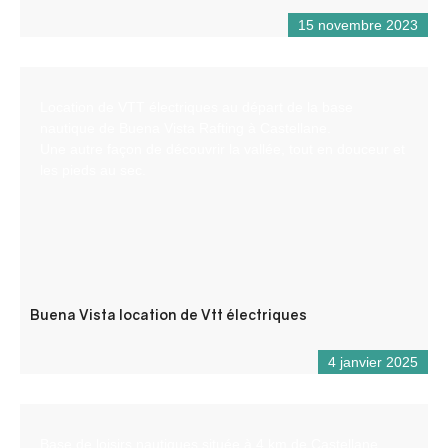
15 novembre 2023
Location de VTT électriques au départ de la base
nautique de Buena Vista Rafting à Castellane.
Une autre façon de découvrir la vallée, tout en douceur et
les pieds au sec.
Buena Vista location de Vtt électriques
4 janvier 2025
Base de loisirs nautiques située à 4 km de Castellane