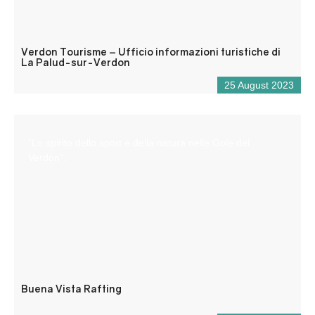
Verdon Tourisme – Ufficio informazioni turistiche di
La Palud-sur-Verdon
25 August 2023
“Lo spirito dello sport e della natura nelle Gole del
Verdon”.
Buena Vista Rafting