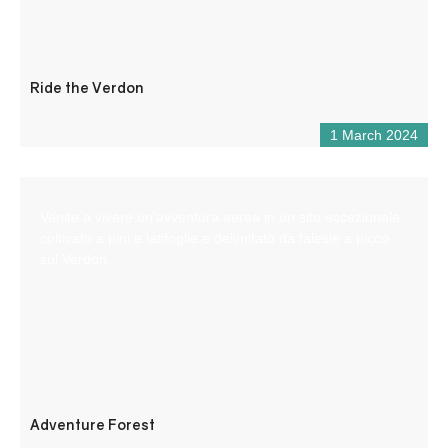
Ride the Verdon
1 March 2024
Venite a vivere un’avventura aerea in un sito eccezionale,
coltivato a pini e latifoglie e delimitato da falesie a picco
sul Verdon.
Adventure Forest