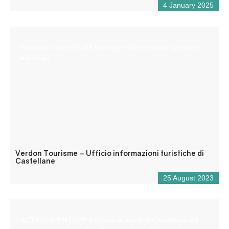
4 January 2025
Reception aperta tutto l’anno per informazioni turistiche
e/o locali.
Verdon Tourisme – Ufficio informazioni turistiche di
Castellane
25 August 2023
ACTION AVENTURE è l’unica azienda di Castellane ad