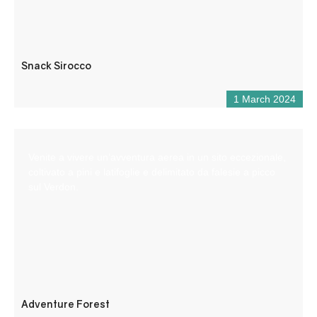
Snack Sirocco
1 March 2024
Venite a vivere un’avventura aerea in un sito eccezionale,
coltivato a pini e latifoglie e delimitato da falesie a picco
sul Verdon.
Adventure Forest