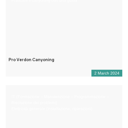
Praticare il canyoning con una guida
Pro Verdon Canyoning
2 March 2024
IT (Formazione – Manutenzione – Programmazione –
Risoluzione dei problemi)
Elettricità generale (installazione, riparazioni)