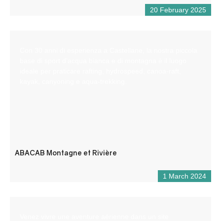
20 February 2025
Con 30 anni di esperienza a Castellane, la nostra piccola
base di sport d’acqua bianca e di montagna è il luogo
ideale per praticare rafting, hydrospeed, canoa-raft,
kayak, canyoning e aqua-trekking.
ABACAB Montagne et Rivière
1 March 2024
Venez vivre une aventure aérienne dans un site