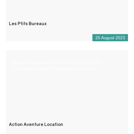
Les Ptits Bureaux
25 August 2023
Noleggio di pagaie in piedi a Castellane. Per le
passeggiate sui laghi Chaudanne e Castillon.
Action Aventure Location