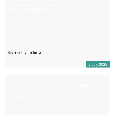
della pesca a mosca. Lettura dell’acqua, introduzione al
fiume e al suo ambiente.
Riviéra Fly Fishing
5 July 2025
Snack bar situato in una base per sport acquatici a 4 km
da Castellane.
Con un parcheggio da 200 posti.