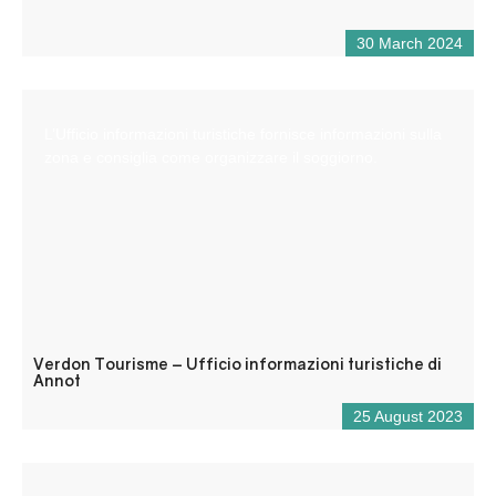
30 March 2024
L’Ufficio informazioni turistiche fornisce informazioni sulla
zona e consiglia come organizzare il soggiorno.
Verdon Tourisme – Ufficio informazioni turistiche di
Annot
25 August 2023