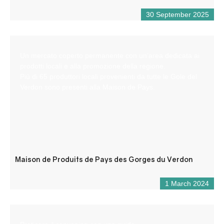
30 September 2025
Un mercato coperto permanente con un’area dedicata ai
prodotti locali e alla promozione della regione.
Più di 65 produttori locali provenienti da tutte le Gole del
Verdon sono presenti alla Maison de Pays.
Maison de Produits de Pays des Gorges du Verdon
1 March 2024