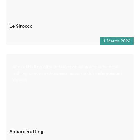
Le Sirocco
1 March 2024
Aboard Rafting offre attività sportive in acque bianche
(rafting, canoa, hydrospeed, aqua rando) nelle gole del
Verdon.
Aboard Rafting