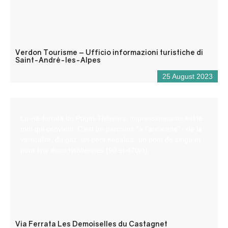
Verdon Tourisme – Ufficio informazioni turistiche di
Saint-André-les-Alpes
25 August 2023
La via-ferrata de Puget-Théniers, impressionnante est le
mot qui convient. C’est un parcours “à l’ancienne” : de la
verticalité, du gaz, un pont népalais, un pont de singe et
pour finir deux tyroliennes (90 et 470m).
Via Ferrata Les Demoiselles du Castagnet