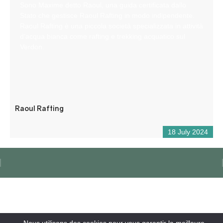
Sono Maxime detto Raoul, una guida certificata dallo
Stato che gestisce Raoul Rafting in modo indipendente.
Raoul Rafting è una piccola società specializzata in attività
d’acqua bianca come rafting e trekking acquatico sul
Verdon.
Raoul Rafting
18 July 2024