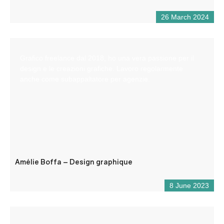
26 March 2024
Grafico freelance dal 2018, ho una vera passione per il
design e le creazioni grafiche. Lavoro regolarmente
anche come subappaltatore per agenzie.
Amélie Boffa – Design graphique
8 June 2023