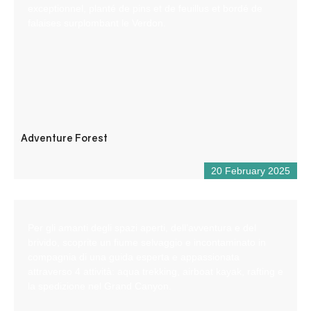
exceptionnel, planté de pins et de feuillus et bordé de
falaises surplombant le Verdon.
Adventure Forest
20 February 2025
Per gli amanti degli spazi aperti, dell’avventura e del
brivido, scoprite un fiume selvaggio e incontaminato in
compagnia di una guida esperta e appassionata
attraverso 4 attività: aqua trekking, airboat kayak, rafting e
la spedizione nel Grand Canyon.