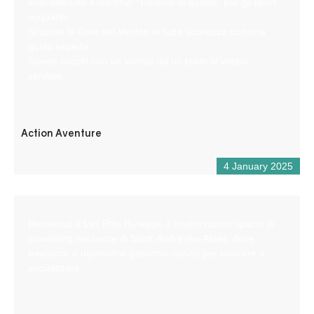
aver ottenuto il marchio “Turismo di qualità” per gli sport
acquatici.
Scoprite le Gole del Verdon in tutta sicurezza con una
guida esperta.
Sarete accolti con un sorriso da un team al vostro
servizio.
Action Aventure
4 January 2025
Benvenuti a Les Ptits Bureaux, il nostro nuovo spazio di
coworking nel cuore di Saint-André-les-Alpes, dove
freelance e dipendenti possono riunirsi per lavorare e
socializzare.