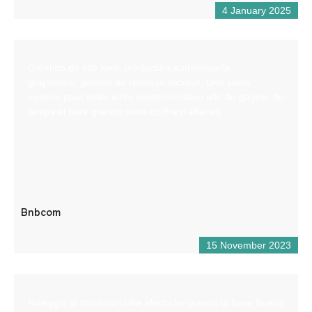
4 January 2025
Création de site web, production audiovisuelle,
graphisme, gestion de réseaux sociaux. Une seule
agence pour toute votre communication afin de gagner du
temps et faire grandir votre chiffre d’affaires
Bnbcom
15 November 2023
Noleggio di mountain bike elettriche presso la base Buena