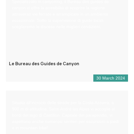
Specializzato in canyoning, il Bureau des guides de
canyon vi offre la possibilità di scoprire la regione
attraverso vie ferrate e arrampicate in un ambiente
eccezionale. Sotto la supervisione di guide locali,
sceglieremo le discese nelle migliori condizioni.
Le Bureau des Guides de Canyon
30 March 2024
Situata all’incrocio delle strade per la Costa Azzurra, a
900 m di altitudine, Saint-André les Alpes vi accoglie ai
bordi del lago di Castillon. Capitale del parapendio, vi
aspettano anche numerosi sentieri per escursioni a piedi
e in mountain bike!