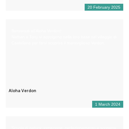
20 February 2025
Benvenuti all’Aloha Verdon!
Nathan e Tony vi accolgono nella loro base nel villaggio di
Castellane per farvi scoprire il meraviglioso Verdon.
Aloha Verdon
1 March 2024
Scuola di natura: iniziazione, perfezionamento e scoperta