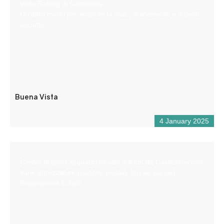
Vista Rafting di Castellane.
Un altro modo per scoprire la valle, dolcemente e a piedi
asciutti.
Buena Vista
4 January 2025
Centro di sport acquatici situato a 4 km da Castellane con
varie attrezzature (paddle, pedalò, kayak, canoe).
Ristorazione in loco.