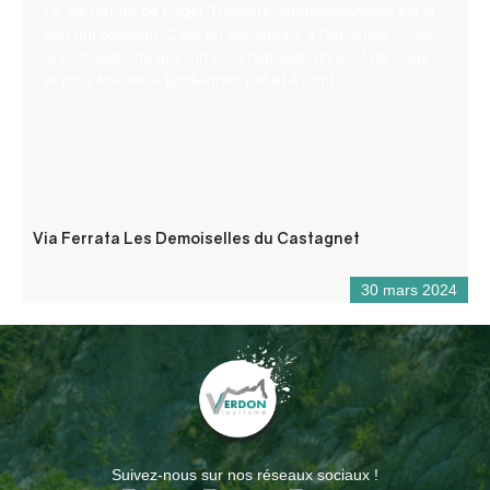
La via-ferrata de Puget-Théniers, impressionnante est le
mot qui convient. C’est un parcours « à l’ancienne » : de
la verticalité, du gaz, un pont népalais, un pont de singe
et pour finir deux tyroliennes (90 et 470m).
Via Ferrata Les Demoiselles du Castagnet
30 mars 2024
Suivez-nous sur nos réseaux sociaux !