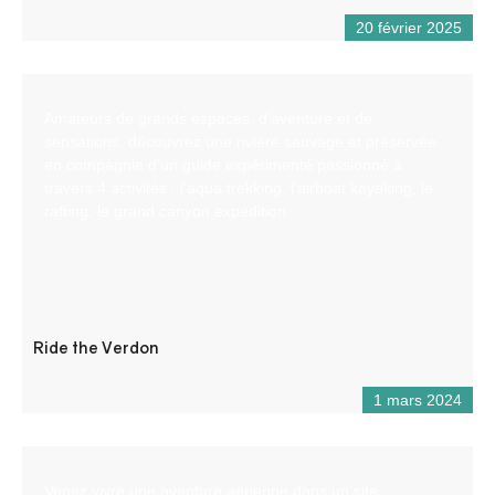
20 février 2025
Amateurs de grands espaces, d’aventure et de
sensations, découvrez une rivière sauvage et préservée
en compagnie d’un guide expérimenté passionné à
travers 4 activités : l’aqua trekking, l’airboat kayaking, le
rafting, le grand canyon expedition.
Ride the Verdon
1 mars 2024
Venez vivre une aventure aérienne dans un site