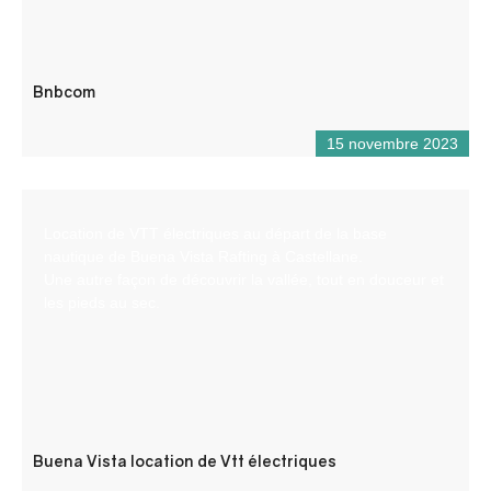
Bnbcom
15 novembre 2023
Location de VTT électriques au départ de la base
nautique de Buena Vista Rafting à Castellane.
Une autre façon de découvrir la vallée, tout en douceur et
les pieds au sec.
Buena Vista location de Vtt électriques