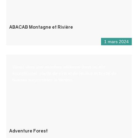
ABACAB Montagne et Rivière
1 mars 2024
Venez vivre une aventure aérienne dans un site
exceptionnel, planté de pins et de feuillus et bordé de
falaises surplombant le Verdon.
Adventure Forest