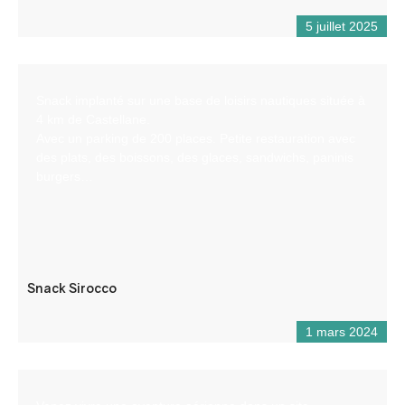
5 juillet 2025
Snack implanté sur une base de loisirs nautiques située à
4 km de Castellane.
Avec un parking de 200 places. Petite restauration avec
des plats, des boissons, des glaces, sandwichs, paninis
burgers…
Snack Sirocco
1 mars 2024