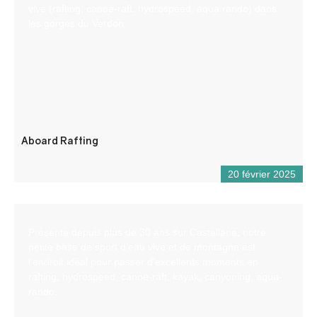
vive (rafting, canöe-raft, hydrospeed, aqua rando) dans
les gorges du Verdon.
Aboard Rafting
20 février 2025
Présente depuis plus de 30 ans sur Castellane, notre
petite base de sport d’eau vive et de montagne est
l’endroit idéal pour passer d’excellents moments en
rafting, hydrospeed, canoë-raft, kayak, canyoning, aqua-
rando.