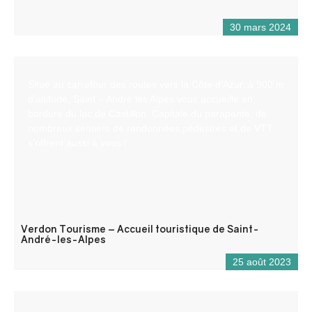
30 mars 2024
Situé au carrefour des routes vers la Côte d’Azur, à 900 m
d’altitude, Saint – André les Alpes vous accueille en
bordure du lac de Castillon. Capitale du parapente, de
nombreux sentiers de randonnées pédestres et de VTT
s’offrent aussi à vous !
Verdon Tourisme – Accueil touristique de Saint-
André-les-Alpes
25 août 2023