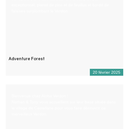
exceptionnel, planté de pins et de feuillus et bordé de
falaises surplombant le Verdon.
Adventure Forest
20 février 2025
Bienvenue chez Aloha Verdon !
Nathan & Tony vous accueillent sur leur base située dans
le village de Castellane pour vous faire découvrir ce
merveilleux Verdon.