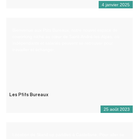
4 janvier 2025
Bienvenue aux Ptits Bureaux, notre nouvel espace de
coworking niché au cœur de Saint-André-les-Alpes, où
indépendants et salariés peuvent se retrouver pour
travailler et échanger.
Les Ptits Bureaux
25 août 2023
Location de Stand up paddles à Castellane. Pour aller se