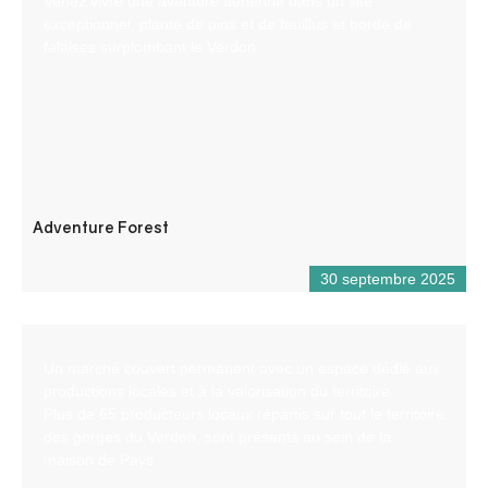
Venez vivre une aventure aérienne dans un site
exceptionnel, planté de pins et de feuillus et bordé de
falaises surplombant le Verdon.
Adventure Forest
30 septembre 2025
Un marché couvert permanent avec un espace dédié aux
productions locales et à la valorisation du territoire.
Plus de 65 producteurs locaux répartis sur tout le territoire
des gorges du Verdon, sont présents au sein de la
maison de Pays.