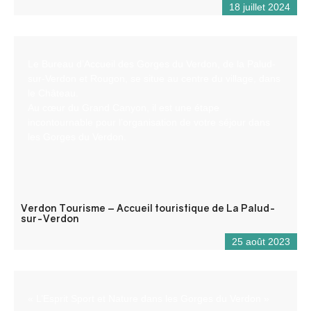
18 juillet 2024
Le Bureau d’Accueil des Gorges du Verdon, de la Palud-
sur-Verdon et Rougon, se situe au centre du village, dans
le Château.
Au cœur du Grand Canyon, il est une étape
incontournable pour l’organisation de votre séjour dans
les Gorges du Verdon.
Verdon Tourisme – Accueil touristique de La Palud-
sur-Verdon
25 août 2023
« L’Esprit Sport et Nature dans les Gorges du Verdon »