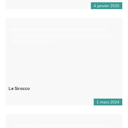
4 janvier 2025
Base de loisirs nautiques située à 4 km de Castellane
avec matériel divers (paddle, pédalos, kayaks, canoës).
Restauration sur place.
Le Sirocco
1 mars 2024
Aboard Rafting propose des activités sportives en eau