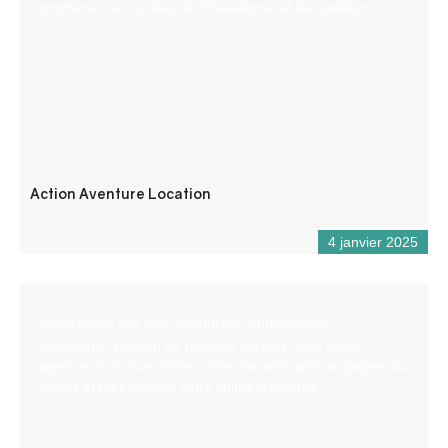
promener sur les lacs de Chaudanne et de Castillon.
Action Aventure Location
4 janvier 2025
Création de site web, production audiovisuelle,
graphisme, gestion de réseaux sociaux. Une seule
agence pour toute votre communication afin de gagner du
temps et faire grandir votre chiffre d’affaires