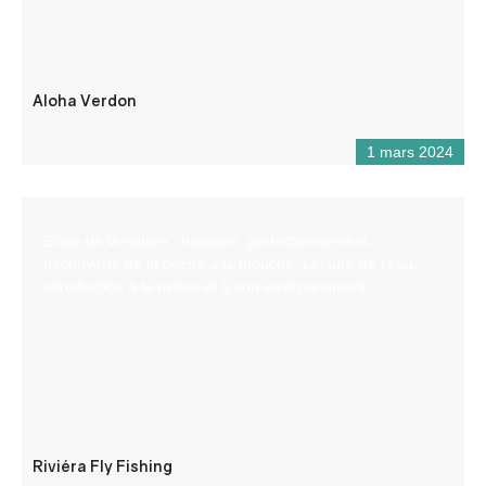
Aloha Verdon
1 mars 2024
Ecole de la nature : Initiation, perfectionnement,
découverte de la pêche à la mouche. Lecture de l’eau,
introduction à la rivière et à son environnement.
Riviéra Fly Fishing