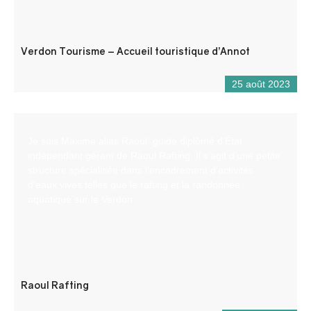
Verdon Tourisme – Accueil touristique d’Annot
25 août 2023
Je suis Maxime alias Raoul, guide diplômé d’État
indépendant gérant de Raoul Rafting. Il s’agit d’une petite
structure spécialisée dans l’encadrement d’activités
d’eaux vives telles que le rafting et la randonnée
aquatique sur le Verdon.
Raoul Rafting