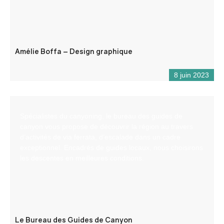
Amélie Boffa – Design graphique
8 juin 2023
Spécialistes du canyoning, le bureau des guides de
canyon vous propose de découvrir la région au travers
d’activités de via ferrata, d’escalade dans un cadre
exceptionnel. Encadrés de guides locaux, nous choisirons
les descentes en meilleures conditions.
Le Bureau des Guides de Canyon