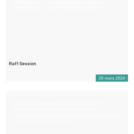
Raft Session, c’est une petite équipe de guides
passionnés par le Verdon et les sports d’eau-vive.
Raft Session
26 mars 2024
Graphiste indépendante depuis 2018, je suis une
véritable passionnée de design et de créations
graphiques. Je travaille également de façon régulière en
sous-traitance pour des agences.