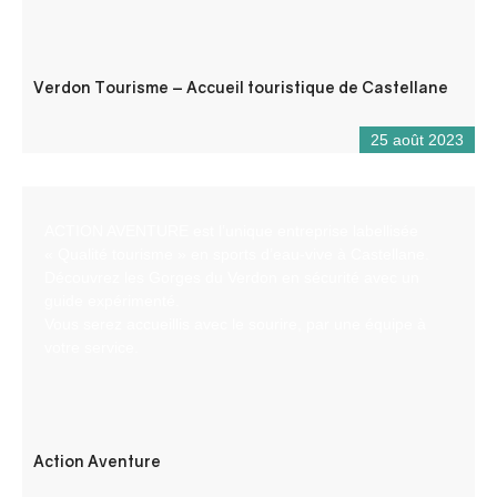
Verdon Tourisme – Accueil touristique de Castellane
25 août 2023
ACTION AVENTURE est l’unique entreprise labellisée
« Qualité tourisme » en sports d’eau-vive à Castellane.
Découvrez les Gorges du Verdon en sécurité avec un
guide expérimenté.
Vous serez accueillis avec le sourire, par une équipe à
votre service.
Action Aventure