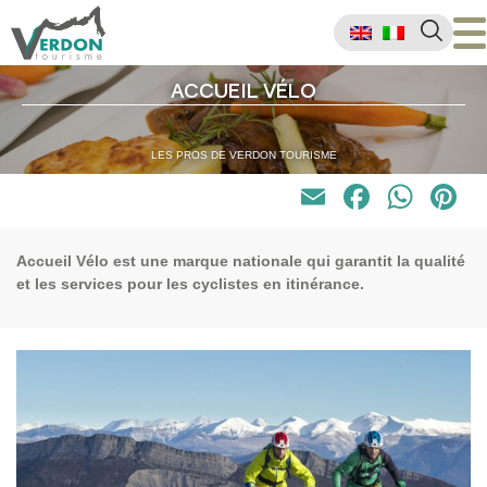
ACCUEIL VÉLO
LES PROS DE VERDON TOURISME
Email
Faceb
Wha
P
Accueil Vélo
est une marque nationale qui garantit
la qualité
et les services pour les cyclistes en itinérance
.