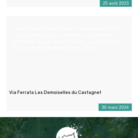
25 août 2023
La via-ferrata de Puget-Théniers, impressionnante est le
mot qui convient. C’est un parcours « à l’ancienne » : de
la verticalité, du gaz, un pont népalais, un pont de singe
et pour finir deux tyroliennes (90 et 470m).
Via Ferrata Les Demoiselles du Castagnet
30 mars 2024