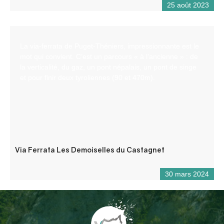
25 août 2023
La via-ferrata de Puget-Théniers, impressionnante est le
mot qui convient. C’est un parcours « à l’ancienne » : de
la verticalité, du gaz, un pont népalais, un pont de singe
et pour finir deux tyroliennes (90 et 470m).
Via Ferrata Les Demoiselles du Castagnet
30 mars 2024