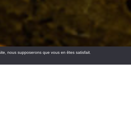
site, nous supposerons que vous en êtes satisfait.
Email
Facebook
WhatsA
Pinte