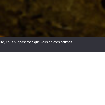
site, nous supposerons que vous en êtes satisfait.
Email
Facebook
WhatsA
Pinte