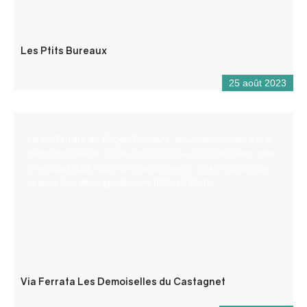
Les Ptits Bureaux
25 août 2023
La via-ferrata de Puget-Théniers, impressionnante est le
mot qui convient. C’est un parcours « à l’ancienne » : de
la verticalité, du gaz, un pont népalais, un pont de singe
et pour finir deux tyroliennes (90 et 470m).
Via Ferrata Les Demoiselles du Castagnet