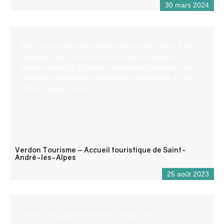
30 mars 2024
Situé au carrefour des routes vers la Côte d’Azur, à 900 m
d’altitude, Saint – André les Alpes vous accueille en
bordure du lac de Castillon. Capitale du parapente, de
nombreux sentiers de randonnées pédestres et de VTT
s’offrent aussi à vous !
Verdon Tourisme – Accueil touristique de Saint-
André-les-Alpes
25 août 2023
Bureau d’accueil ouvert toute l’année pour les