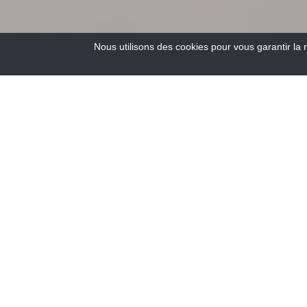
Nous utilisons des cookies pour vous garantir la 
4
Resultats
Situé au carrefour des routes vers la Côte d’Azur, à 900 m
d’altitude, Saint – André les Alpes vous accueille en
bordure du lac de Castillon. Capitale du parapente, de
nombreux sentiers de randonnées pédestres et de VTT
s’offrent aussi à vous !