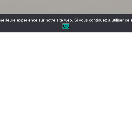
meilleure expérience sur notre site web. Si vous continuez à utiliser ce 
OK
Bureau d’accueil ouvert toute l’année pour les informations
touristiques et/ou locales.