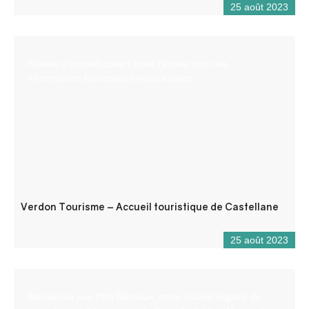
25 août 2023
Bureau d’accueil ouvert toute l’année pour les
informations touristiques et/ou locales.
Verdon Tourisme – Accueil touristique de Castellane
25 août 2023
Bienvenue aux Ptits Bureaux, notre nouvel espace de