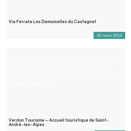
Via Ferrata Les Demoiselles du Castagnet
30 mars 2024
Situé au carrefour des routes vers la Côte d’Azur, à 900 m
d’altitude, Saint – André les Alpes vous accueille en
bordure du lac de Castillon. Capitale du parapente, de
nombreux sentiers de randonnées pédestres et de VTT
s’offrent aussi à vous !
Verdon Tourisme – Accueil touristique de Saint-
André-les-Alpes