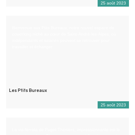
25 août 2023
Bienvenue aux Ptits Bureaux, notre nouvel espace de
coworking niché au cœur de Saint-André-les-Alpes, où
indépendants et salariés peuvent se retrouver pour
travailler et échanger.
Les Ptits Bureaux
25 août 2023
La via-ferrata de Puget-Théniers, impressionnante est le