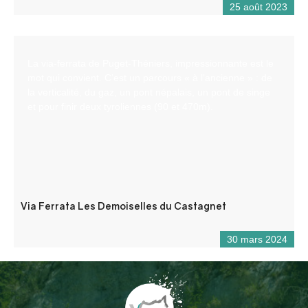
25 août 2023
La via-ferrata de Puget-Théniers, impressionnante est le
mot qui convient. C’est un parcours « à l’ancienne » : de
la verticalité, du gaz, un pont népalais, un pont de singe
et pour finir deux tyroliennes (90 et 470m).
Via Ferrata Les Demoiselles du Castagnet
30 mars 2024