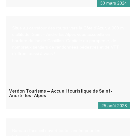
30 mars 2024
Situé au carrefour des routes vers la Côte d’Azur, à 900 m
d’altitude, Saint – André les Alpes vous accueille en
bordure du lac de Castillon. Capitale du parapente, de
nombreux sentiers de randonnées pédestres et de VTT
s’offrent aussi à vous !
Verdon Tourisme – Accueil touristique de Saint-
André-les-Alpes
25 août 2023
Bureau d’accueil ouvert toute l’année pour les