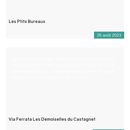
Les Ptits Bureaux
25 août 2023
La via-ferrata de Puget-Théniers, impressionnante est le
mot qui convient. C’est un parcours « à l’ancienne » : de
la verticalité, du gaz, un pont népalais, un pont de singe
et pour finir deux tyroliennes (90 et 470m).
Via Ferrata Les Demoiselles du Castagnet