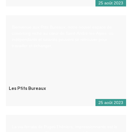
25 août 2023
Bienvenue aux Ptits Bureaux, notre nouvel espace de
coworking niché au cœur de Saint-André-les-Alpes, où
indépendants et salariés peuvent se retrouver pour
travailler et échanger.
Les Ptits Bureaux
25 août 2023
La via-ferrata de Puget-Théniers, impressionnante est le