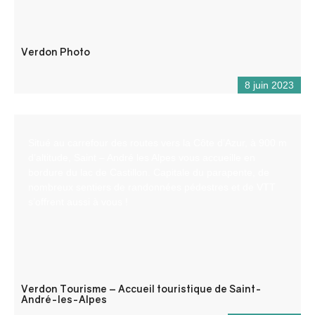
Verdon Photo
8 juin 2023
Situé au carrefour des routes vers la Côte d’Azur, à 900 m
d’altitude, Saint – André les Alpes vous accueille en
bordure du lac de Castillon. Capitale du parapente, de
nombreux sentiers de randonnées pédestres et de VTT
s’offrent aussi à vous !
Verdon Tourisme – Accueil touristique de Saint-
André-les-Alpes