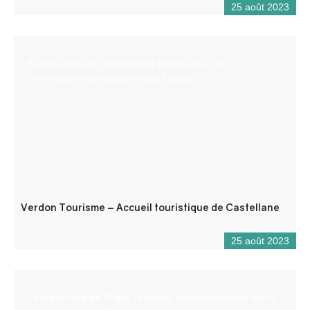
25 août 2023
Bureau d’accueil ouvert toute l’année pour les
informations touristiques et/ou locales.
Verdon Tourisme – Accueil touristique de Castellane
25 août 2023
La via-ferrata de Puget-Théniers, impressionnante est le