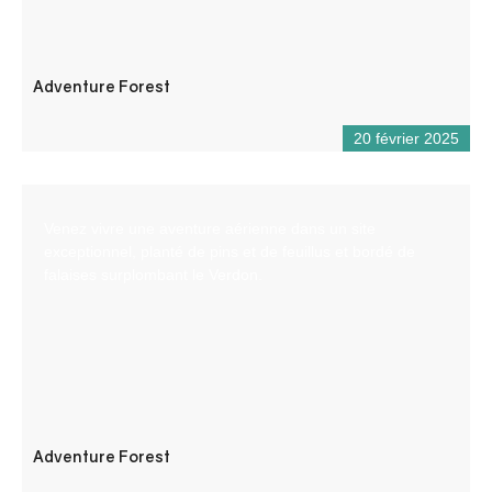
Adventure Forest
20 février 2025
Venez vivre une aventure aérienne dans un site
exceptionnel, planté de pins et de feuillus et bordé de
falaises surplombant le Verdon.
Adventure Forest