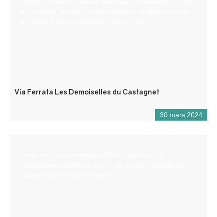
mot qui convient. C’est un parcours « à l’ancienne » : de
la verticalité, du gaz, un pont népalais, un pont de singe
et pour finir deux tyroliennes (90 et 470m).
Via Ferrata Les Demoiselles du Castagnet
30 mars 2024
Venez vivre une aventure aérienne dans un site
exceptionnel, planté de pins et de feuillus et bordé de
falaises surplombant le Verdon.