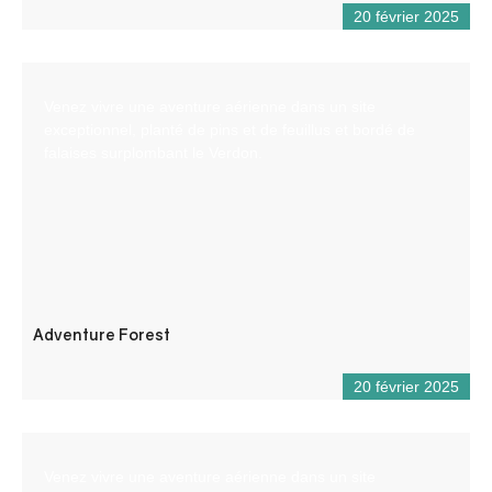
20 février 2025
Venez vivre une aventure aérienne dans un site
exceptionnel, planté de pins et de feuillus et bordé de
falaises surplombant le Verdon.
Adventure Forest
20 février 2025
Venez vivre une aventure aérienne dans un site