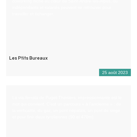
coworking niché au cœur de Saint-André-les-Alpes, où
indépendants et salariés peuvent se retrouver pour
travailler et échanger.
Les Ptits Bureaux
25 août 2023
La via-ferrata de Puget-Théniers, impressionnante est le
mot qui convient. C’est un parcours « à l’ancienne » : de
la verticalité, du gaz, un pont népalais, un pont de singe
et pour finir deux tyroliennes (90 et 470m).