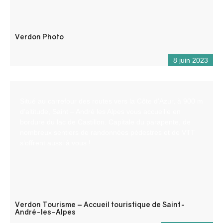
Verdon Photo
8 juin 2023
Situé au carrefour des routes vers la Côte d’Azur, à 900 m
d’altitude, Saint – André les Alpes vous accueille en
bordure du lac de Castillon. Capitale du parapente, de
nombreux sentiers de randonnées pédestres et de VTT
s’offrent aussi à vous !
Verdon Tourisme – Accueil touristique de Saint-
André-les-Alpes