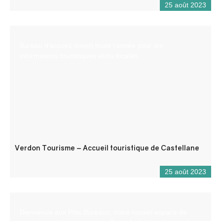
25 août 2023
Bureau d’accueil ouvert toute l’année pour les
informations touristiques et/ou locales.
Verdon Tourisme – Accueil touristique de Castellane
25 août 2023
Bienvenue aux Ptits Bureaux, notre nouvel espace de