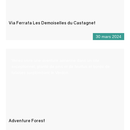
Via Ferrata Les Demoiselles du Castagnet
30 mars 2024
Venez vivre une aventure aérienne dans un site
exceptionnel, planté de pins et de feuillus et bordé de
falaises surplombant le Verdon.
Adventure Forest