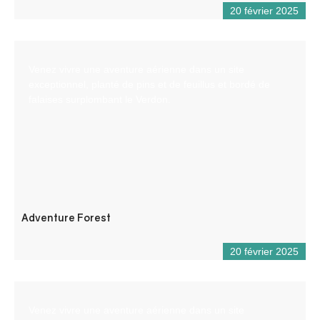
20 février 2025
Venez vivre une aventure aérienne dans un site
exceptionnel, planté de pins et de feuillus et bordé de
falaises surplombant le Verdon.
Adventure Forest
20 février 2025
Venez vivre une aventure aérienne dans un site