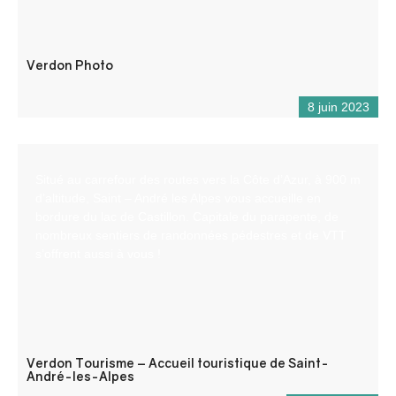
Verdon Photo
8 juin 2023
Situé au carrefour des routes vers la Côte d’Azur, à 900 m
d’altitude, Saint – André les Alpes vous accueille en
bordure du lac de Castillon. Capitale du parapente, de
nombreux sentiers de randonnées pédestres et de VTT
s’offrent aussi à vous !
Verdon Tourisme – Accueil touristique de Saint-
André-les-Alpes