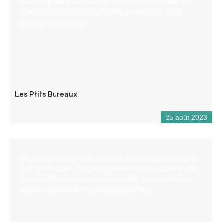
coworking niché au cœur de Saint-André-les-Alpes, où
indépendants et salariés peuvent se retrouver pour
travailler et échanger.
Les Ptits Bureaux
25 août 2023
La via-ferrata de Puget-Théniers, impressionnante est le
mot qui convient. C’est un parcours « à l’ancienne » : de
la verticalité, du gaz, un pont népalais, un pont de singe
et pour finir deux tyroliennes (90 et 470m).