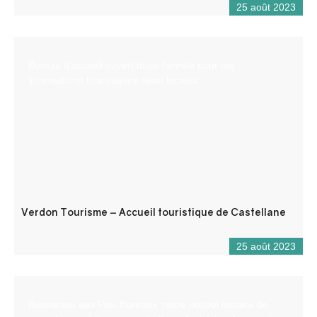
25 août 2023
Bureau d’accueil ouvert toute l’année pour les
informations touristiques et/ou locales.
Verdon Tourisme – Accueil touristique de Castellane
25 août 2023
Bienvenue aux Ptits Bureaux, notre nouvel espace de