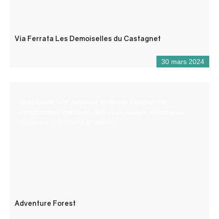
Via Ferrata Les Demoiselles du Castagnet
30 mars 2024
Venez vivre une aventure aérienne dans un site
exceptionnel, planté de pins et de feuillus et bordé de
falaises surplombant le Verdon.
Adventure Forest