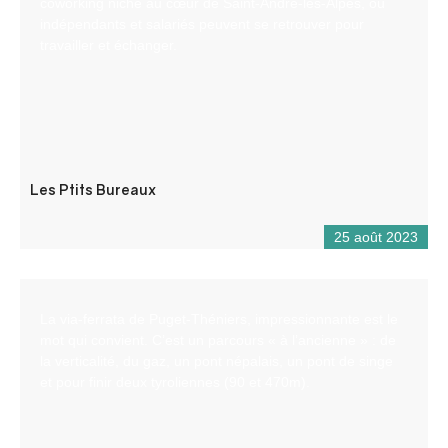
coworking niché au cœur de Saint-André-les-Alpes, où
indépendants et salariés peuvent se retrouver pour
travailler et échanger.
Les Ptits Bureaux
25 août 2023
La via-ferrata de Puget-Théniers, impressionnante est le
mot qui convient. C’est un parcours « à l’ancienne » : de
la verticalité, du gaz, un pont népalais, un pont de singe
et pour finir deux tyroliennes (90 et 470m).