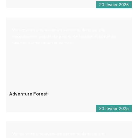
20 février 2025
Venez vivre une aventure aérienne dans un site
exceptionnel, planté de pins et de feuillus et bordé de
falaises surplombant le Verdon.
Adventure Forest
20 février 2025
Venez vivre une aventure aérienne dans un site