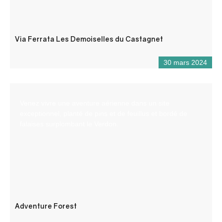
Via Ferrata Les Demoiselles du Castagnet
30 mars 2024
Venez vivre une aventure aérienne dans un site
exceptionnel, planté de pins et de feuillus et bordé de
falaises surplombant le Verdon.
Adventure Forest