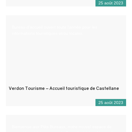
25 août 2023
Bureau d’accueil ouvert toute l’année pour les
informations touristiques et/ou locales.
Verdon Tourisme – Accueil touristique de Castellane
25 août 2023
Bienvenue aux Ptits Bureaux, notre nouvel espace de