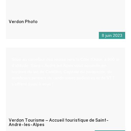
Verdon Photo
8 juin 2023
Situé au carrefour des routes vers la Côte d’Azur, à 900 m
d’altitude, Saint – André les Alpes vous accueille en
bordure du lac de Castillon. Capitale du parapente, de
nombreux sentiers de randonnées pédestres et de VTT
s’offrent aussi à vous !
Verdon Tourisme – Accueil touristique de Saint-
André-les-Alpes