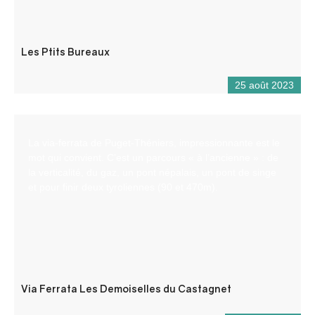
Les Ptits Bureaux
25 août 2023
La via-ferrata de Puget-Théniers, impressionnante est le
mot qui convient. C’est un parcours « à l’ancienne » : de
la verticalité, du gaz, un pont népalais, un pont de singe
et pour finir deux tyroliennes (90 et 470m).
Via Ferrata Les Demoiselles du Castagnet