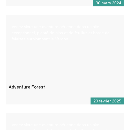
30 mars 2024
Venez vivre une aventure aérienne dans un site
exceptionnel, planté de pins et de feuillus et bordé de
falaises surplombant le Verdon.
Adventure Forest
20 février 2025
Venez vivre une aventure aérienne dans un site