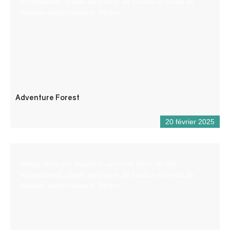
exceptionnel, planté de pins et de feuillus et bordé de
falaises surplombant le Verdon.
Adventure Forest
20 février 2025
Venez vivre une aventure aérienne dans un site
exceptionnel, planté de pins et de feuillus et bordé de
falaises surplombant le Verdon.