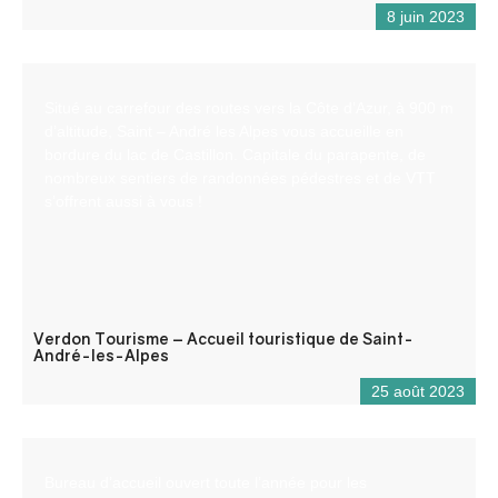
8 juin 2023
Situé au carrefour des routes vers la Côte d’Azur, à 900 m
d’altitude, Saint – André les Alpes vous accueille en
bordure du lac de Castillon. Capitale du parapente, de
nombreux sentiers de randonnées pédestres et de VTT
s’offrent aussi à vous !
Verdon Tourisme – Accueil touristique de Saint-
André-les-Alpes
25 août 2023
Bureau d’accueil ouvert toute l’année pour les