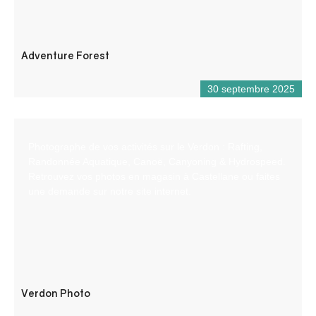
Adventure Forest
30 septembre 2025
Photographe de vos activités sur le Verdon : Rafting,
Randonnée Aquatique, Canoë, Canyoning & Hydrospeed.
Retrouvez vos photos en magasin à Castellane ou faites
une demande sur notre site internet.
Verdon Photo