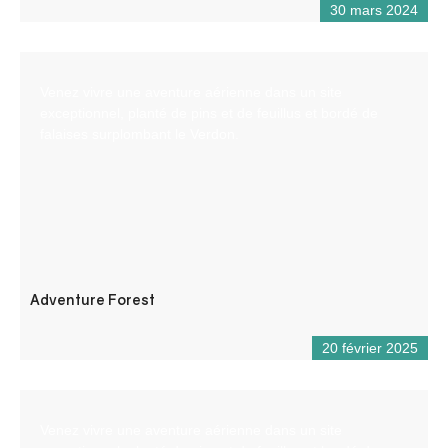
30 mars 2024
Venez vivre une aventure aérienne dans un site
exceptionnel, planté de pins et de feuillus et bordé de
falaises surplombant le Verdon.
Adventure Forest
20 février 2025
Venez vivre une aventure aérienne dans un site