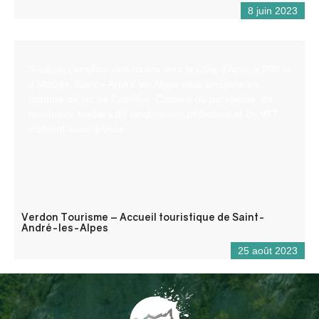
8 juin 2023
Situé au carrefour des routes vers la Côte d’Azur, à 900 m
d’altitude, Saint – André les Alpes vous accueille en
bordure du lac de Castillon. Capitale du parapente, de
nombreux sentiers de randonnées pédestres et de VTT
s’offrent aussi à vous !
Verdon Tourisme – Accueil touristique de Saint-
André-les-Alpes
25 août 2023