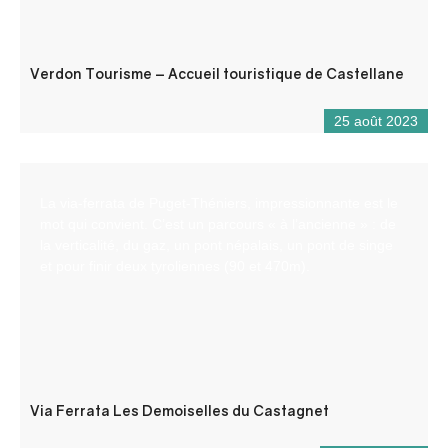
Verdon Tourisme – Accueil touristique de Castellane
25 août 2023
La via-ferrata de Puget-Théniers, impressionnante est le
mot qui convient. C’est un parcours « à l’ancienne » : de
la verticalité, du gaz, un pont népalais, un pont de singe
et pour finir deux tyroliennes (90 et 470m).
Via Ferrata Les Demoiselles du Castagnet