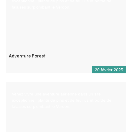
exceptionnel, planté de pins et de feuillus et bordé de
falaises surplombant le Verdon.
Adventure Forest
20 février 2025
Venez vivre une aventure aérienne dans un site
exceptionnel, planté de pins et de feuillus et bordé de
falaises surplombant le Verdon.