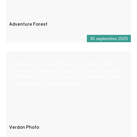
Adventure Forest
30 septembre 2025
Photographe de vos activités sur le Verdon : Rafting,
Randonnée Aquatique, Canoë, Canyoning & Hydrospeed.
Retrouvez vos photos en magasin à Castellane ou faites
une demande sur notre site internet.
Verdon Photo