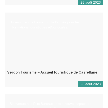
25 août 2023
Bureau d’accueil ouvert toute l’année pour les
informations touristiques et/ou locales.
Verdon Tourisme – Accueil touristique de Castellane
25 août 2023
Bienvenue aux Ptits Bureaux, notre nouvel espace de