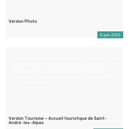
Verdon Photo
8 juin 2023
Situé au carrefour des routes vers la Côte d’Azur, à 900 m
d’altitude, Saint – André les Alpes vous accueille en
bordure du lac de Castillon. Capitale du parapente, de
nombreux sentiers de randonnées pédestres et de VTT
s’offrent aussi à vous !
Verdon Tourisme – Accueil touristique de Saint-
André-les-Alpes