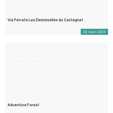
Via Ferrata Les Demoiselles du Castagnet
30 mars 2024
Venez vivre une aventure aérienne dans un site
exceptionnel, planté de pins et de feuillus et bordé de
falaises surplombant le Verdon.
Adventure Forest