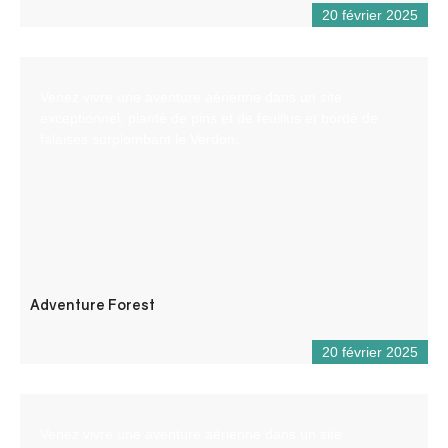
20 février 2025
Venez vivre une aventure aérienne dans un site
exceptionnel, planté de pins et de feuillus et bordé de
falaises surplombant le Verdon.
Adventure Forest
20 février 2025
Venez vivre une aventure aérienne dans un site