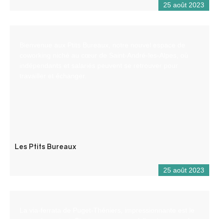
25 août 2023
Bienvenue aux Ptits Bureaux, notre nouvel espace de
coworking niché au cœur de Saint-André-les-Alpes, où
indépendants et salariés peuvent se retrouver pour
travailler et échanger.
Les Ptits Bureaux
25 août 2023
La via-ferrata de Puget-Théniers, impressionnante est le