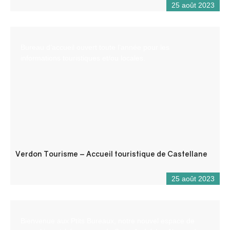
25 août 2023
Bureau d’accueil ouvert toute l’année pour les
informations touristiques et/ou locales.
Verdon Tourisme – Accueil touristique de Castellane
25 août 2023
Bienvenue aux Ptits Bureaux, notre nouvel espace de