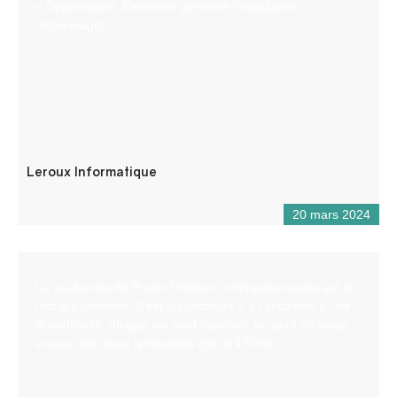
– Dépannage). Electricité générale (installation,
Dépannage)
Leroux Informatique
20 mars 2024
La via-ferrata de Puget-Théniers, impressionnante est le
mot qui convient. C’est un parcours « à l’ancienne » : de
la verticalité, du gaz, un pont népalais, un pont de singe
et pour finir deux tyroliennes (90 et 470m).