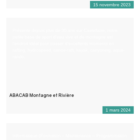
15 novembre 2023
Présente depuis plus de 30 ans sur Castellane, notre
petite base de sport d’eau vive et de montagne est
l’endroit idéal pour passer d’excellents moments en
rafting, hydrospeed, canoë-raft, kayak, canyoning, aqua-
rando.
ABACAB Montagne et Rivière
1 mars 2024
Informatique (Formation – Maintenance – Programmation