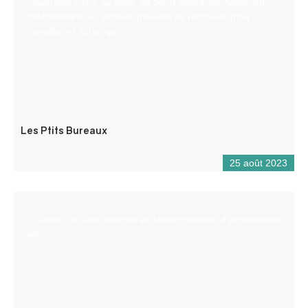
coworking niché au cœur de Saint-André-les-Alpes, où
indépendants et salariés peuvent se retrouver pour
travailler et échanger.
Les Ptits Bureaux
25 août 2023
Création de sites internet et développement d’applications
web.