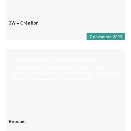
3W – Création
7 novembre 2023
Création de site web, production audiovisuelle,
graphisme, gestion de réseaux sociaux. Une seule
agence pour toute votre communication afin de gagner du
temps et faire grandir votre chiffre d’affaires
Bnbcom