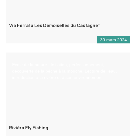
Via Ferrata Les Demoiselles du Castagnet
30 mars 2024
Ecole de la nature : Initiation, perfectionnement,
découverte de la pêche à la mouche. Lecture de l’eau,
introduction à la rivière et à son environnement.
Riviéra Fly Fishing