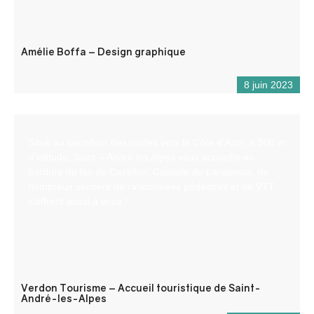
Amélie Boffa – Design graphique
8 juin 2023
Situé au carrefour des routes vers la Côte d’Azur, à 900 m
d’altitude, Saint – André les Alpes vous accueille en
bordure du lac de Castillon. Capitale du parapente, de
nombreux sentiers de randonnées pédestres et de VTT
s’offrent aussi à vous !
Verdon Tourisme – Accueil touristique de Saint-
André-les-Alpes