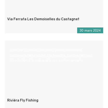
Via Ferrata Les Demoiselles du Castagnet
30 mars 2024
Ecole de la nature : Initiation, perfectionnement,
découverte de la pêche à la mouche. Lecture de l’eau,
introduction à la rivière et à son environnement.
Riviéra Fly Fishing