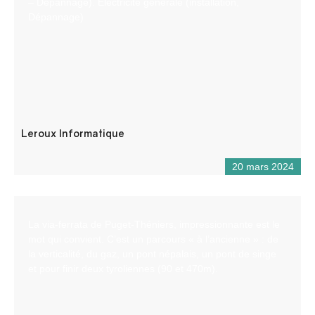
– Dépannage). Electricité générale (installation,
Dépannage)
Leroux Informatique
20 mars 2024
La via-ferrata de Puget-Théniers, impressionnante est le
mot qui convient. C’est un parcours « à l’ancienne » : de
la verticalité, du gaz, un pont népalais, un pont de singe
et pour finir deux tyroliennes (90 et 470m).