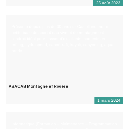
25 août 2023
Présente depuis plus de 30 ans sur Castellane, notre
petite base de sport d’eau vive et de montagne est
l’endroit idéal pour passer d’excellents moments en
rafting, hydrospeed, canoë-raft, kayak, canyoning, aqua-
rando.
ABACAB Montagne et Rivière
1 mars 2024
Informatique (Formation – Maintenance – Programmation