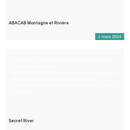
ABACAB Montagne et Rivière
1 mars 2024
Secret River a pour but de vous faire découvrir les plus
beaux recoins du Verdon.
Explorez en packraft les endroits magiques du Canyon du
Verdon, une activité insolite à ne pas louper !
Nous proposons également du rafting et de la randonnée
aquatique.
Secret River