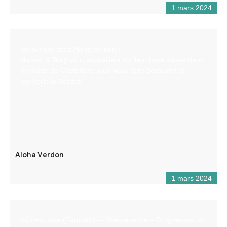
1 mars 2024
Bienvenue chez Aloha Verdon !
Nathan & Tony vous accueillent sur leur base située dans
le village de Castellane pour vous faire découvrir ce
merveilleux Verdon.
Aloha Verdon
1 mars 2024
Informatique (Formation – Maintenance – Programmation