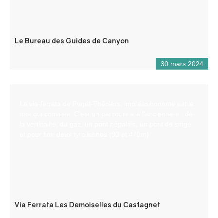
Le Bureau des Guides de Canyon
30 mars 2024
La via-ferrata de Puget-Théniers, impressionnante est le
mot qui convient. C’est un parcours « à l’ancienne » : de
la verticalité, du gaz, un pont népalais, un pont de singe
et pour finir deux tyroliennes (90 et 470m).
Via Ferrata Les Demoiselles du Castagnet