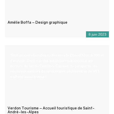
Amélie Boffa – Design graphique
8 juin 2023
Situé au carrefour des routes vers la Côte d’Azur, à 900 m
d’altitude, Saint – André les Alpes vous accueille en
bordure du lac de Castillon. Capitale du parapente, de
nombreux sentiers de randonnées pédestres et de VTT
s’offrent aussi à vous !
Verdon Tourisme – Accueil touristique de Saint-
André-les-Alpes