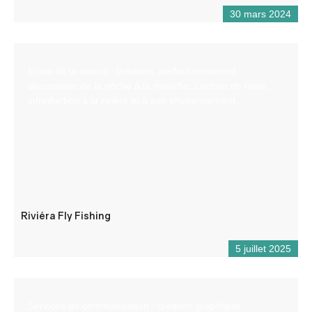
30 mars 2024
Ecole de la nature : Initiation, perfectionnement,
découverte de la pêche à la mouche. Lecture de l’eau,
introduction à la rivière et à son environnement.
Riviéra Fly Fishing
5 juillet 2025
Services de communication : création graphique