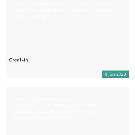
brochures, dépliants, logos… création sites internet,
photographie, prises de vues vidéos (sol & aérienne –
drone) et montage.
Creat-in
8 juin 2023
Graphiste indépendante depuis 2018, je suis une
véritable passionnée de design et de créations
graphiques. Je travaille également de façon régulière en
sous-traitance pour des agences.