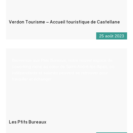
Verdon Tourisme – Accueil touristique de Castellane
25 août 2023
Bienvenue aux Ptits Bureaux, notre nouvel espace de
coworking niché au cœur de Saint-André-les-Alpes, où
indépendants et salariés peuvent se retrouver pour
travailler et échanger.
Les Ptits Bureaux