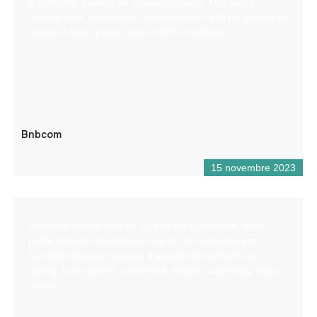
graphisme, gestion de réseaux sociaux. Une seule
agence pour toute votre communication afin de gagner du
temps et faire grandir votre chiffre d’affaires
Bnbcom
15 novembre 2023
Présente depuis plus de 30 ans sur Castellane, notre
petite base de sport d’eau vive et de montagne est
l’endroit idéal pour passer d’excellents moments en
rafting, hydrospeed, canoë-raft, kayak, canyoning, aqua-
rando.