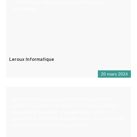
– Dépannage). Electricité générale (installation,
Dépannage)
Leroux Informatique
20 mars 2024
Spécialistes du canyoning, le bureau des guides de
canyon vous propose de découvrir la région au travers
d’activités de via ferrata, d’escalade dans un cadre
exceptionnel. Encadrés de guides locaux, nous choisirons
les descentes en meilleures conditions.