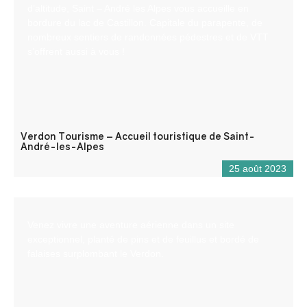
d’altitude, Saint – André les Alpes vous accueille en
bordure du lac de Castillon. Capitale du parapente, de
nombreux sentiers de randonnées pédestres et de VTT
s’offrent aussi à vous !
Verdon Tourisme – Accueil touristique de Saint-
André-les-Alpes
25 août 2023
Venez vivre une aventure aérienne dans un site
exceptionnel, planté de pins et de feuillus et bordé de
falaises surplombant le Verdon.