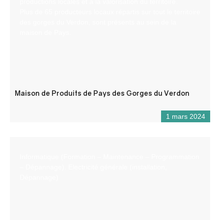
productions locales et à la valorisation du territoire.
Plus de 65 producteurs locaux répartis sur tout le territoire
des gorges du Verdon, sont présents au sein de la
maison de Pays.
Maison de Produits de Pays des Gorges du Verdon
1 mars 2024
Informatique (Formation – Maintenance – Programmation
– Dépannage). Electricité générale (installation,
Dépannage)