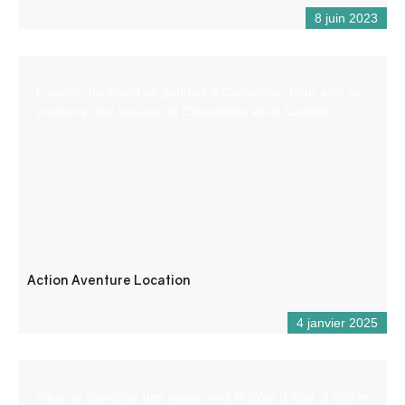
8 juin 2023
Location de Stand up paddles à Castellane. Pour aller se
promener sur les lacs de Chaudanne et de Castillon.
Action Aventure Location
4 janvier 2025
Situé au carrefour des routes vers la Côte d’Azur, à 900 m