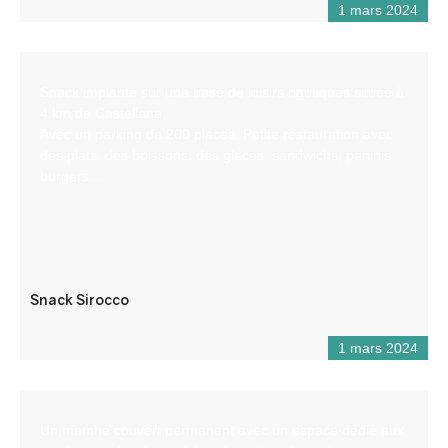
1 mars 2024
Snack implanté sur une base de loisirs nautiques située à
4 km de Castellane.
Avec un parking de 200 places. Petite restauration avec
des plats, des boissons, des glaces, sandwichs, paninis
burgers…
Snack Sirocco
1 mars 2024
Un marché couvert permanent avec un espace dédié aux