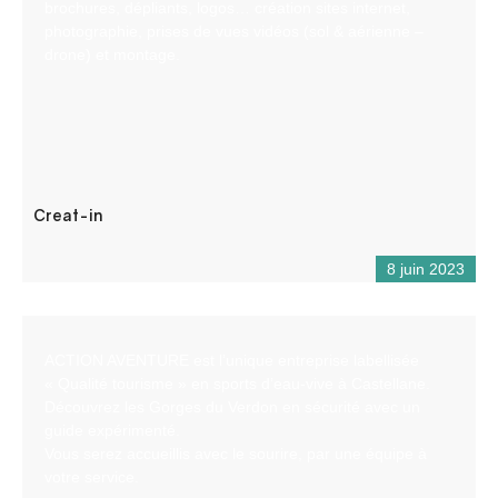
brochures, dépliants, logos… création sites internet,
photographie, prises de vues vidéos (sol & aérienne –
drone) et montage.
Creat-in
8 juin 2023
ACTION AVENTURE est l’unique entreprise labellisée
« Qualité tourisme » en sports d’eau-vive à Castellane.
Découvrez les Gorges du Verdon en sécurité avec un
guide expérimenté.
Vous serez accueillis avec le sourire, par une équipe à
votre service.