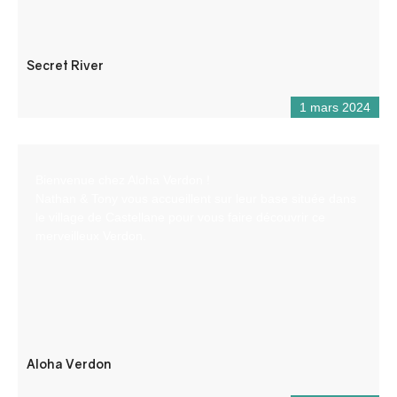
Secret River
1 mars 2024
Bienvenue chez Aloha Verdon !
Nathan & Tony vous accueillent sur leur base située dans
le village de Castellane pour vous faire découvrir ce
merveilleux Verdon.
Aloha Verdon