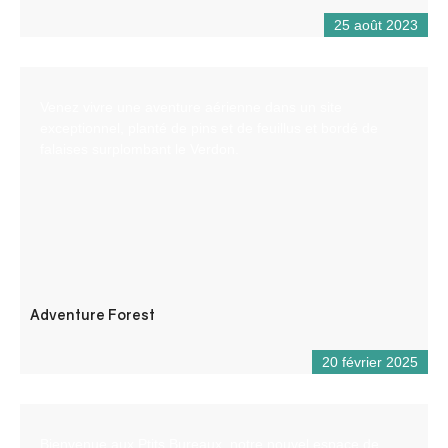
25 août 2023
Venez vivre une aventure aérienne dans un site
exceptionnel, planté de pins et de feuillus et bordé de
falaises surplombant le Verdon.
Adventure Forest
20 février 2025
Bienvenue aux Ptits Bureaux, notre nouvel espace de