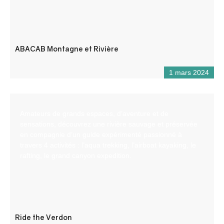
ABACAB Montagne et Rivière
1 mars 2024
Amateurs de grands espaces, d’aventure et de
sensations, découvrez une rivière sauvage et préservée
en compagnie d’un guide expérimenté passionné à
travers 4 activités : l’aqua trekking, l’airboat kayaking, le
rafting, le grand canyon expedition.
Ride the Verdon