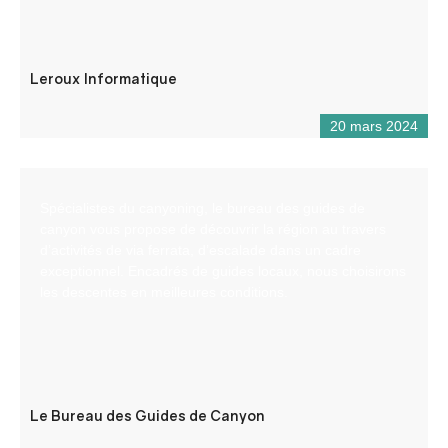
Leroux Informatique
20 mars 2024
Spécialistes du canyoning, le bureau des guides de
canyon vous propose de découvrir la région au travers
d’activités de via ferrata, d’escalade dans un cadre
exceptionnel. Encadrés de guides locaux, nous choisirons
les descentes en meilleures conditions.
Le Bureau des Guides de Canyon