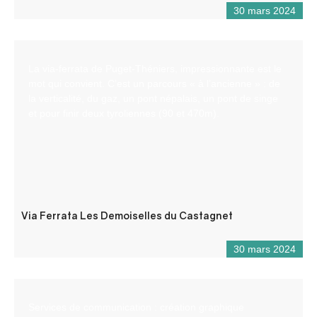
30 mars 2024
La via-ferrata de Puget-Théniers, impressionnante est le
mot qui convient. C’est un parcours « à l’ancienne » : de
la verticalité, du gaz, un pont népalais, un pont de singe
et pour finir deux tyroliennes (90 et 470m).
Via Ferrata Les Demoiselles du Castagnet
30 mars 2024
Services de communication : création graphique