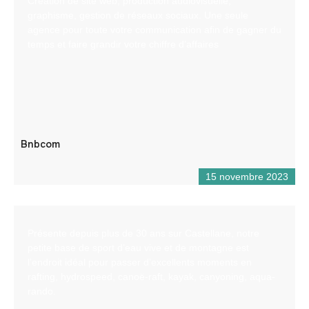
Création de site web, production audiovisuelle,
graphisme, gestion de réseaux sociaux. Une seule
agence pour toute votre communication afin de gagner du
temps et faire grandir votre chiffre d’affaires
Bnbcom
15 novembre 2023
Présente depuis plus de 30 ans sur Castellane, notre
petite base de sport d’eau vive et de montagne est
l’endroit idéal pour passer d’excellents moments en
rafting, hydrospeed, canoë-raft, kayak, canyoning, aqua-
rando.