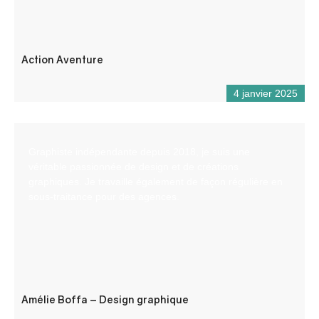
Action Aventure
4 janvier 2025
Graphiste indépendante depuis 2018, je suis une
véritable passionnée de design et de créations
graphiques. Je travaille également de façon régulière en
sous-traitance pour des agences.
Amélie Boffa – Design graphique