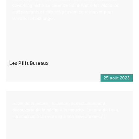
coworking niché au cœur de Saint-André-les-Alpes, où
indépendants et salariés peuvent se retrouver pour
travailler et échanger.
Les Ptits Bureaux
25 août 2023
Ecole de la nature : Initiation, perfectionnement,
découverte de la pêche à la mouche. Lecture de l’eau,
introduction à la rivière et à son environnement.