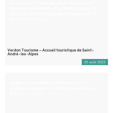
d’altitude, Saint – André les Alpes vous accueille en
bordure du lac de Castillon. Capitale du parapente, de
nombreux sentiers de randonnées pédestres et de VTT
s’offrent aussi à vous !
Verdon Tourisme – Accueil touristique de Saint-
André-les-Alpes
25 août 2023
Venez vivre une aventure aérienne dans un site
exceptionnel, planté de pins et de feuillus et bordé de
falaises surplombant le Verdon.