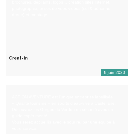
brochures, dépliants, logos… création sites internet,
photographie, prises de vues vidéos (sol & aérienne –
drone) et montage.
Creat-in
8 juin 2023
ACTION AVENTURE est l’unique entreprise labellisée
« Qualité tourisme » en sports d’eau-vive à Castellane.
Découvrez les Gorges du Verdon en sécurité avec un
guide expérimenté.
Vous serez accueillis avec le sourire, par une équipe à
votre service.