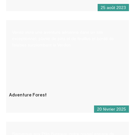
25 août 2023
Venez vivre une aventure aérienne dans un site
exceptionnel, planté de pins et de feuillus et bordé de
falaises surplombant le Verdon.
Adventure Forest
20 février 2025
Bienvenue aux Ptits Bureaux, notre nouvel espace de