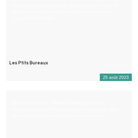
coworking niché au cœur de Saint-André-les-Alpes, où
indépendants et salariés peuvent se retrouver pour
travailler et échanger.
Les Ptits Bureaux
25 août 2023
Ecole de la nature : Initiation, perfectionnement,
découverte de la pêche à la mouche. Lecture de l’eau,
introduction à la rivière et à son environnement.