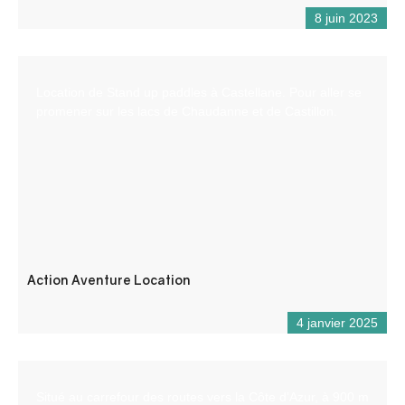
8 juin 2023
Location de Stand up paddles à Castellane. Pour aller se
promener sur les lacs de Chaudanne et de Castillon.
Action Aventure Location
4 janvier 2025
Situé au carrefour des routes vers la Côte d’Azur, à 900 m