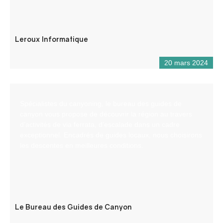
Leroux Informatique
20 mars 2024
Spécialistes du canyoning, le bureau des guides de
canyon vous propose de découvrir la région au travers
d’activités de via ferrata, d’escalade dans un cadre
exceptionnel. Encadrés de guides locaux, nous choisirons
les descentes en meilleures conditions.
Le Bureau des Guides de Canyon