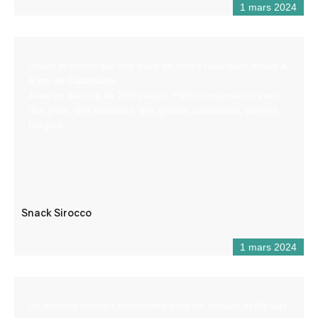
1 mars 2024
Snack implanté sur une base de loisirs nautiques située à
4 km de Castellane.
Avec un parking de 200 places. Petite restauration avec
des plats, des boissons, des glaces, sandwichs, paninis
burgers…
Snack Sirocco
1 mars 2024
Un marché couvert permanent avec un espace dédié aux