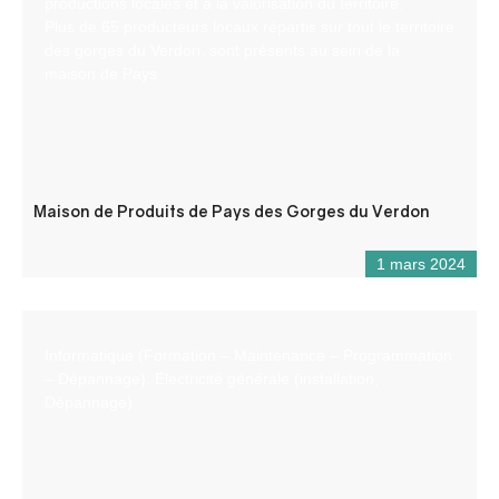
productions locales et à la valorisation du territoire.
Plus de 65 producteurs locaux répartis sur tout le territoire
des gorges du Verdon, sont présents au sein de la
maison de Pays.
Maison de Produits de Pays des Gorges du Verdon
1 mars 2024
Informatique (Formation – Maintenance – Programmation
– Dépannage). Electricité générale (installation,
Dépannage)