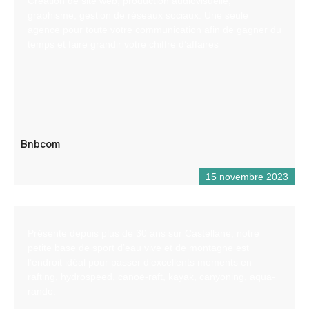
Création de site web, production audiovisuelle,
graphisme, gestion de réseaux sociaux. Une seule
agence pour toute votre communication afin de gagner du
temps et faire grandir votre chiffre d’affaires
Bnbcom
15 novembre 2023
Présente depuis plus de 30 ans sur Castellane, notre
petite base de sport d’eau vive et de montagne est
l’endroit idéal pour passer d’excellents moments en
rafting, hydrospeed, canoë-raft, kayak, canyoning, aqua-
rando.