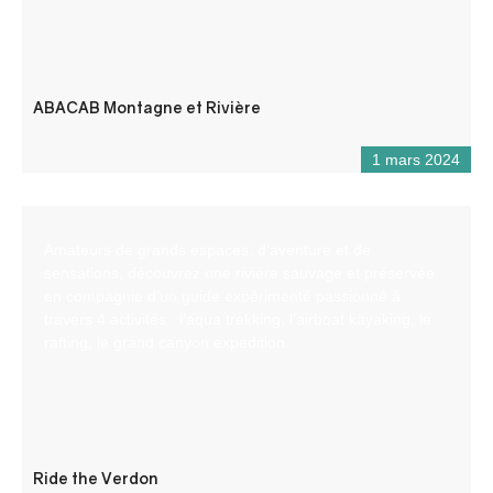
ABACAB Montagne et Rivière
1 mars 2024
Amateurs de grands espaces, d’aventure et de
sensations, découvrez une rivière sauvage et préservée
en compagnie d’un guide expérimenté passionné à
travers 4 activités : l’aqua trekking, l’airboat kayaking, le
rafting, le grand canyon expedition.
Ride the Verdon