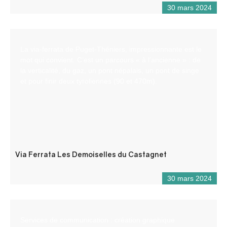
30 mars 2024
La via-ferrata de Puget-Théniers, impressionnante est le
mot qui convient. C’est un parcours « à l’ancienne » : de
la verticalité, du gaz, un pont népalais, un pont de singe
et pour finir deux tyroliennes (90 et 470m).
Via Ferrata Les Demoiselles du Castagnet
30 mars 2024
Services de communication : création graphique