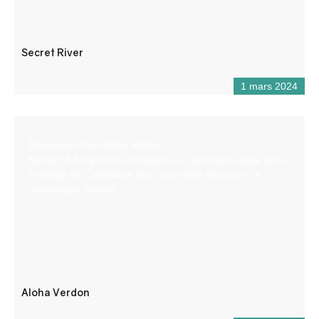
Secret River
1 mars 2024
Bienvenue chez Aloha Verdon !
Nathan & Tony vous accueillent sur leur base située dans
le village de Castellane pour vous faire découvrir ce
merveilleux Verdon.
Aloha Verdon