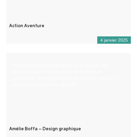
Action Aventure
4 janvier 2025
Graphiste indépendante depuis 2018, je suis une
véritable passionnée de design et de créations
graphiques. Je travaille également de façon régulière en
sous-traitance pour des agences.
Amélie Boffa – Design graphique