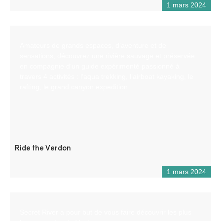
1 mars 2024
Amateurs de grands espaces, d’aventure et de
sensations, découvrez une rivière sauvage et préservée
en compagnie d’un guide expérimenté passionné à
travers 4 activités : l’aqua trekking, l’airboat kayaking, le
rafting, le grand canyon expedition.
Ride the Verdon
1 mars 2024
Secret River a pour but de vous faire découvrir les plus