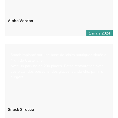
Aloha Verdon
1 mars 2024
Snack implanté sur une base de loisirs nautiques située à
4 km de Castellane.
Avec un parking de 200 places. Petite restauration avec
des plats, des boissons, des glaces, sandwichs, paninis
burgers…
Snack Sirocco