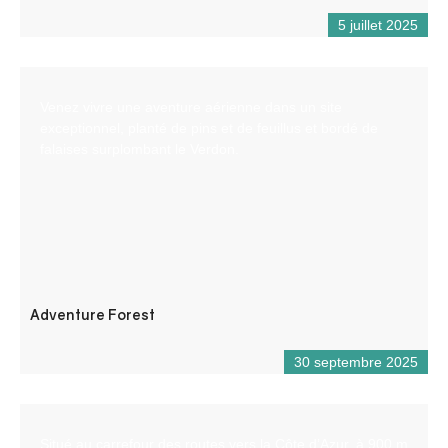
5 juillet 2025
Venez vivre une aventure aérienne dans un site
exceptionnel, planté de pins et de feuillus et bordé de
falaises surplombant le Verdon.
Adventure Forest
30 septembre 2025
Situé au carrefour des routes vers la Côte d’Azur, à 900 m