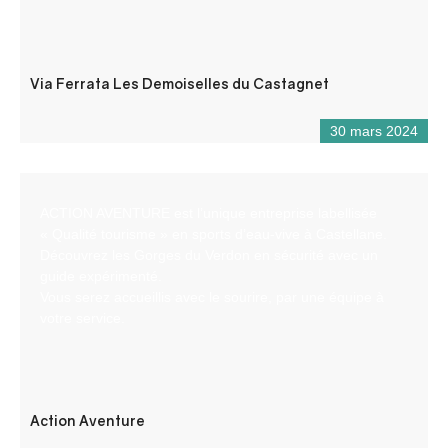
Via Ferrata Les Demoiselles du Castagnet
30 mars 2024
ACTION AVENTURE est l’unique entreprise labellisée
« Qualité tourisme » en sports d’eau-vive à Castellane.
Découvrez les Gorges du Verdon en sécurité avec un
guide expérimenté.
Vous serez accueillis avec le sourire, par une équipe à
votre service.
Action Aventure