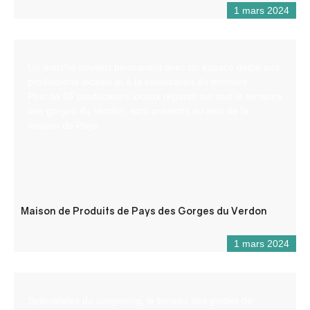
1 mars 2024
Un marché couvert permanent avec un espace dédié aux
productions locales et à la valorisation du territoire.
Plus de 65 producteurs locaux répartis sur tout le territoire
des gorges du Verdon, sont présents au sein de la
maison de Pays.
Maison de Produits de Pays des Gorges du Verdon
1 mars 2024
Spécialistes du canyoning, le bureau des guides de