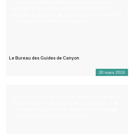
canyon vous propose de découvrir la région au travers
d’activités de via ferrata, d’escalade dans un cadre
exceptionnel. Encadrés de guides locaux, nous choisirons
les descentes en meilleures conditions.
Le Bureau des Guides de Canyon
30 mars 2024
La via-ferrata de Puget-Théniers, impressionnante est le
mot qui convient. C’est un parcours « à l’ancienne » : de
la verticalité, du gaz, un pont népalais, un pont de singe
et pour finir deux tyroliennes (90 et 470m).