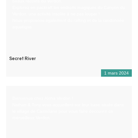
beaux recoins du Verdon.
Explorez en packraft les endroits magiques du Canyon du
Verdon, une activité insolite à ne pas louper !
Nous proposons également du rafting et de la randonnée
aquatique.
Secret River
1 mars 2024
Bienvenue chez Aloha Verdon !
Nathan & Tony vous accueillent sur leur base située dans
le village de Castellane pour vous faire découvrir ce
merveilleux Verdon.