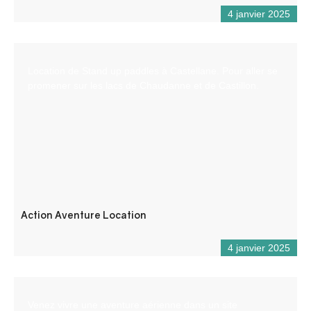
4 janvier 2025
Location de Stand up paddles à Castellane. Pour aller se
promener sur les lacs de Chaudanne et de Castillon.
Action Aventure Location
4 janvier 2025
Venez vivre une aventure aérienne dans un site