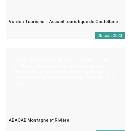
Verdon Tourisme – Accueil touristique de Castellane
25 août 2023
Présente depuis plus de 30 ans sur Castellane, notre
petite base de sport d’eau vive et de montagne est
l’endroit idéal pour passer d’excellents moments en
rafting, hydrospeed, canoë-raft, kayak, canyoning, aqua-
rando.
ABACAB Montagne et Rivière