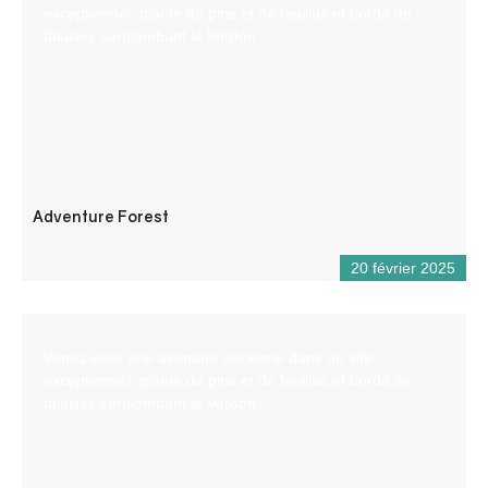
exceptionnel, planté de pins et de feuillus et bordé de
falaises surplombant le Verdon.
Adventure Forest
20 février 2025
Venez vivre une aventure aérienne dans un site
exceptionnel, planté de pins et de feuillus et bordé de
falaises surplombant le Verdon.