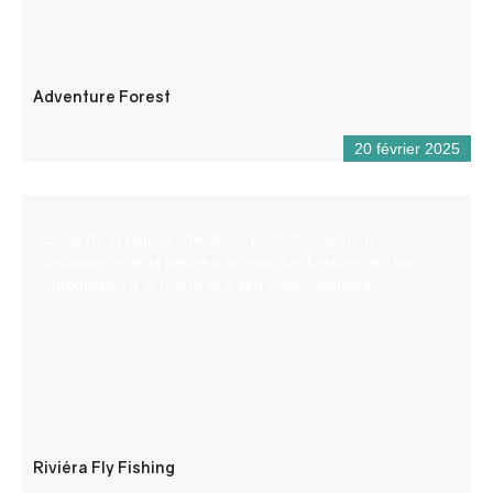
Adventure Forest
20 février 2025
Ecole de la nature : Initiation, perfectionnement,
découverte de la pêche à la mouche. Lecture de l’eau,
introduction à la rivière et à son environnement.
Riviéra Fly Fishing