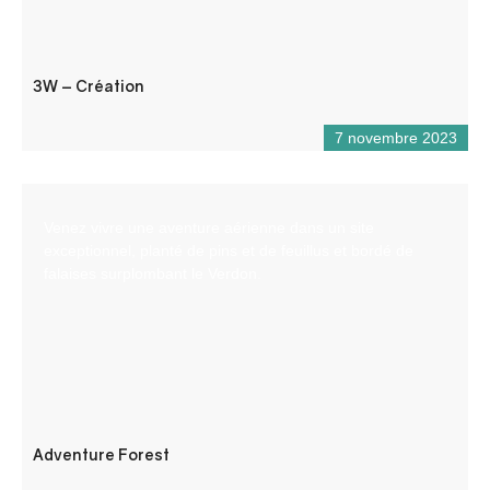
3W – Création
7 novembre 2023
Venez vivre une aventure aérienne dans un site
exceptionnel, planté de pins et de feuillus et bordé de
falaises surplombant le Verdon.
Adventure Forest