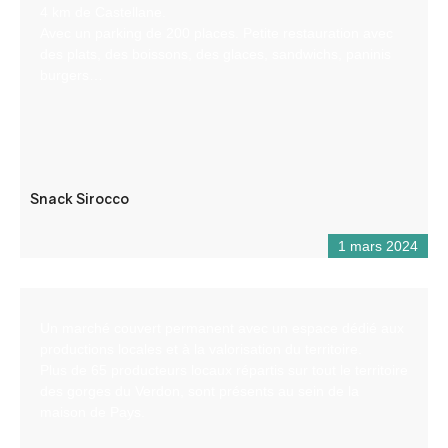
4 km de Castellane.
Avec un parking de 200 places. Petite restauration avec
des plats, des boissons, des glaces, sandwichs, paninis
burgers…
Snack Sirocco
1 mars 2024
Un marché couvert permanent avec un espace dédié aux
productions locales et à la valorisation du territoire.
Plus de 65 producteurs locaux répartis sur tout le territoire
des gorges du Verdon, sont présents au sein de la
maison de Pays.