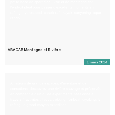
petite base de sport d’eau vive et de montagne est
l’endroit idéal pour passer d’excellents moments en
rafting, hydrospeed, canoë-raft, kayak, canyoning, aqua-
rando.
ABACAB Montagne et Rivière
1 mars 2024
Amateurs de grands espaces, d’aventure et de
sensations, découvrez une rivière sauvage et préservée
en compagnie d’un guide expérimenté passionné à
travers 4 activités : l’aqua trekking, l’airboat kayaking, le
rafting, le grand canyon expedition.