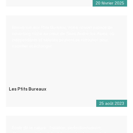
20 février 2025
Bienvenue aux Ptits Bureaux, notre nouvel espace de
coworking niché au cœur de Saint-André-les-Alpes, où
indépendants et salariés peuvent se retrouver pour
travailler et échanger.
Les Ptits Bureaux
25 août 2023
Ecole de la nature : Initiation, perfectionnement,