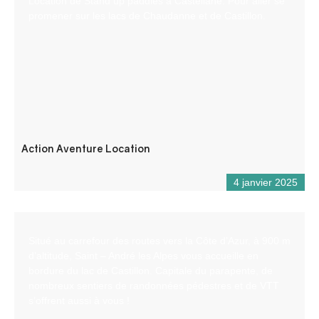
Location de Stand up paddles à Castellane. Pour aller se
promener sur les lacs de Chaudanne et de Castillon.
Action Aventure Location
4 janvier 2025
Situé au carrefour des routes vers la Côte d’Azur, à 900 m
d’altitude, Saint – André les Alpes vous accueille en
bordure du lac de Castillon. Capitale du parapente, de
nombreux sentiers de randonnées pédestres et de VTT
s’offrent aussi à vous !