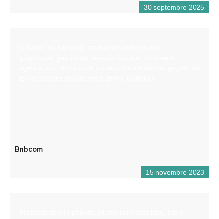
30 septembre 2025
Création de site web, production audiovisuelle,
graphisme, gestion de réseaux sociaux. Une seule
agence pour toute votre communication afin de gagner du
temps et faire grandir votre chiffre d’affaires
Bnbcom
15 novembre 2023
Présente depuis plus de 30 ans sur Castellane, notre