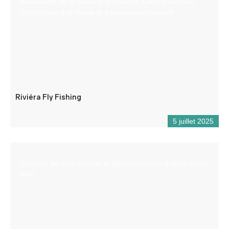
découverte de la pêche à la mouche. Lecture de l’eau,
introduction à la rivière et à son environnement.
Riviéra Fly Fishing
5 juillet 2025
Création de sites internet et développement d’applications
web.