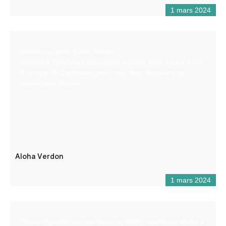
1 mars 2024
Bienvenue chez Aloha Verdon !
Nathan & Tony vous accueillent sur leur base située dans
le village de Castellane pour vous faire découvrir ce
merveilleux Verdon.
Aloha Verdon
1 mars 2024
Snack implanté sur une base de loisirs nautiques située à