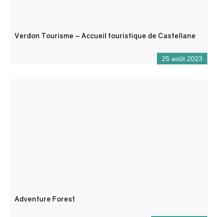
Verdon Tourisme – Accueil touristique de Castellane
25 août 2023
Venez vivre une aventure aérienne dans un site
exceptionnel, planté de pins et de feuillus et bordé de
falaises surplombant le Verdon.
Adventure Forest