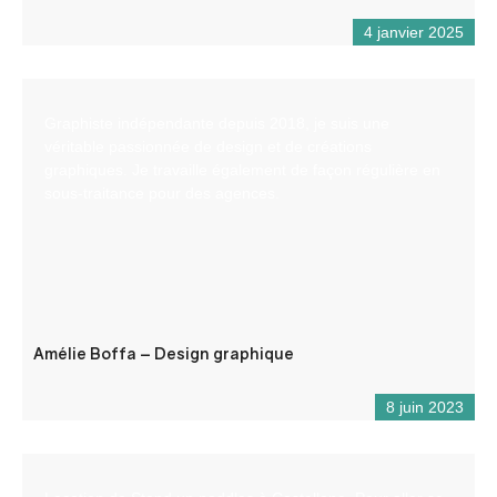
4 janvier 2025
Graphiste indépendante depuis 2018, je suis une
véritable passionnée de design et de créations
graphiques. Je travaille également de façon régulière en
sous-traitance pour des agences.
Amélie Boffa – Design graphique
8 juin 2023