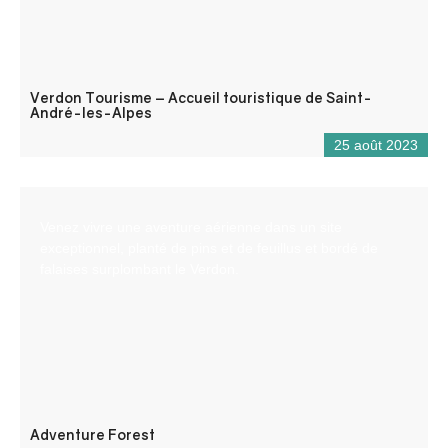
Verdon Tourisme – Accueil touristique de Saint-
André-les-Alpes
25 août 2023
Venez vivre une aventure aérienne dans un site
exceptionnel, planté de pins et de feuillus et bordé de
falaises surplombant le Verdon.
Adventure Forest