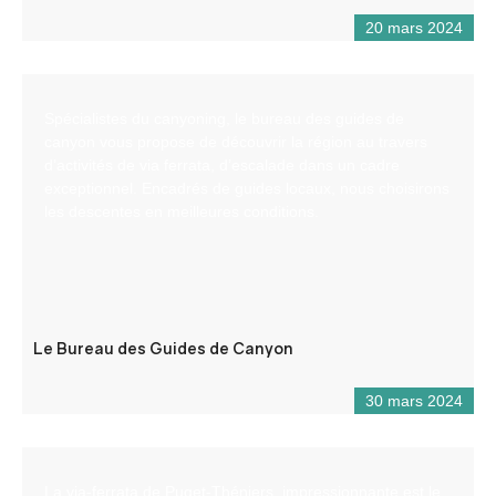
20 mars 2024
Spécialistes du canyoning, le bureau des guides de
canyon vous propose de découvrir la région au travers
d’activités de via ferrata, d’escalade dans un cadre
exceptionnel. Encadrés de guides locaux, nous choisirons
les descentes en meilleures conditions.
Le Bureau des Guides de Canyon
30 mars 2024
La via-ferrata de Puget-Théniers, impressionnante est le