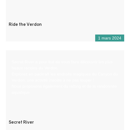
Ride the Verdon
1 mars 2024
Secret River a pour but de vous faire découvrir les plus
beaux recoins du Verdon.
Explorez en packraft les endroits magiques du Canyon du
Verdon, une activité insolite à ne pas louper !
Nous proposons également du rafting et de la randonnée
aquatique.
Secret River