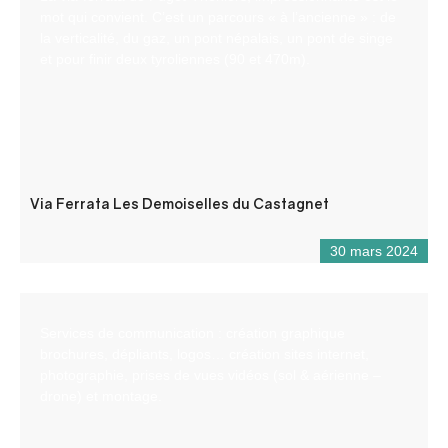
mot qui convient. C’est un parcours « à l’ancienne » : de
la verticalité, du gaz, un pont népalais, un pont de singe
et pour finir deux tyroliennes (90 et 470m).
Via Ferrata Les Demoiselles du Castagnet
30 mars 2024
Services de communication : création graphique
brochures, dépliants, logos… création sites internet,
photographie, prises de vues vidéos (sol & aérienne –
drone) et montage.