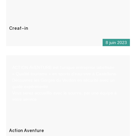
Creat-in
8 juin 2023
ACTION AVENTURE est l’unique entreprise labellisée
« Qualité tourisme » en sports d’eau-vive à Castellane.
Découvrez les Gorges du Verdon en sécurité avec un
guide expérimenté.
Vous serez accueillis avec le sourire, par une équipe à
votre service.
Action Aventure