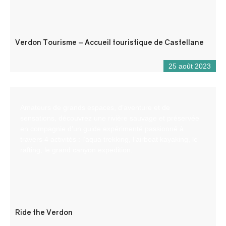
Verdon Tourisme – Accueil touristique de Castellane
25 août 2023
Amateurs de grands espaces, d’aventure et de
sensations, découvrez une rivière sauvage et préservée
en compagnie d’un guide expérimenté passionné à
travers 4 activités : l’aqua trekking, l’airboat kayaking, le
rafting, le grand canyon expedition.
Ride the Verdon