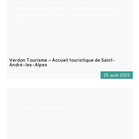
d’altitude, Saint – André les Alpes vous accueille en
bordure du lac de Castillon. Capitale du parapente, de
nombreux sentiers de randonnées pédestres et de VTT
s’offrent aussi à vous !
Verdon Tourisme – Accueil touristique de Saint-
André-les-Alpes
25 août 2023
Bureau d’accueil ouvert toute l’année pour les
informations touristiques et/ou locales.