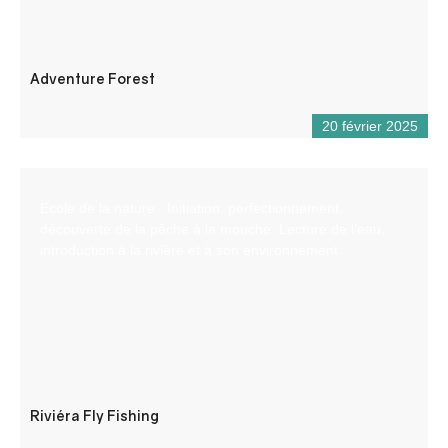
Adventure Forest
20 février 2025
Ecole de la nature : Initiation, perfectionnement,
découverte de la pêche à la mouche. Lecture de l’eau,
introduction à la rivière et à son environnement.
Riviéra Fly Fishing