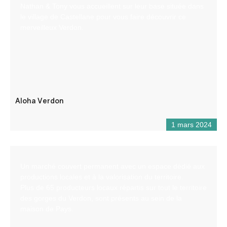
Nathan & Tony vous accueillent sur leur base située dans
le village de Castellane pour vous faire découvrir ce
merveilleux Verdon.
Aloha Verdon
1 mars 2024
Un marché couvert permanent avec un espace dédié aux
productions locales et à la valorisation du territoire.
Plus de 65 producteurs locaux répartis sur tout le territoire
des gorges du Verdon, sont présents au sein de la
maison de Pays.