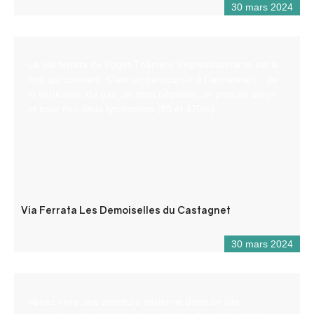
30 mars 2024
La via-ferrata de Puget-Théniers, impressionnante est le
mot qui convient. C’est un parcours « à l’ancienne » : de
la verticalité, du gaz, un pont népalais, un pont de singe
et pour finir deux tyroliennes (90 et 470m).
Via Ferrata Les Demoiselles du Castagnet
30 mars 2024
Venez vivre une aventure aérienne dans un site