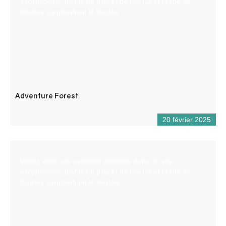
exceptionnel, planté de pins et de feuillus et bordé de
falaises surplombant le Verdon.
Adventure Forest
20 février 2025
Venez vivre une aventure aérienne dans un site
exceptionnel, planté de pins et de feuillus et bordé de
falaises surplombant le Verdon.