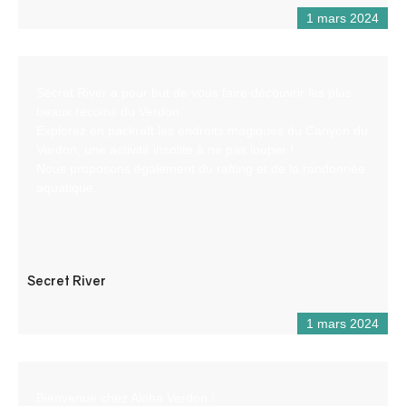
1 mars 2024
Secret River a pour but de vous faire découvrir les plus
beaux recoins du Verdon.
Explorez en packraft les endroits magiques du Canyon du
Verdon, une activité insolite à ne pas louper !
Nous proposons également du rafting et de la randonnée
aquatique.
Secret River
1 mars 2024
Bienvenue chez Aloha Verdon !