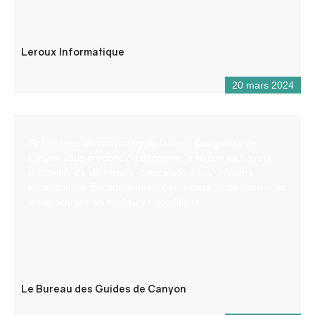
Leroux Informatique
20 mars 2024
Spécialistes du canyoning, le bureau des guides de
canyon vous propose de découvrir la région au travers
d’activités de via ferrata, d’escalade dans un cadre
exceptionnel. Encadrés de guides locaux, nous choisirons
les descentes en meilleures conditions.
Le Bureau des Guides de Canyon