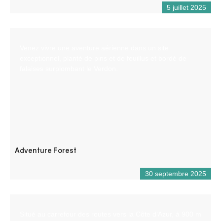
5 juillet 2025
Venez vivre une aventure aérienne dans un site
exceptionnel, planté de pins et de feuillus et bordé de
falaises surplombant le Verdon.
Adventure Forest
30 septembre 2025
Situé au carrefour des routes vers la Côte d’Azur, à 900 m