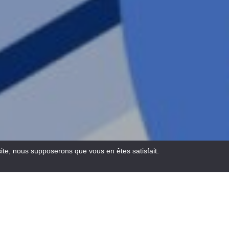
site, nous supposerons que vous en êtes satisfait.
Email
Facebook
WhatsA
Pinte