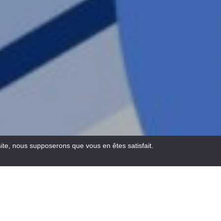
site, nous supposerons que vous en êtes satisfait.
Email
Facebook
WhatsA
Pinte