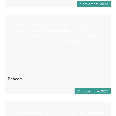
7 novembre 2023
Création de site web, production audiovisuelle,
graphisme, gestion de réseaux sociaux. Une seule
agence pour toute votre communication afin de gagner du
temps et faire grandir votre chiffre d’affaires
Bnbcom
15 novembre 2023
Informatique (Formation – Maintenance – Programmation