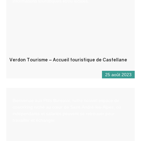
informations touristiques et/ou locales.
Verdon Tourisme – Accueil touristique de Castellane
25 août 2023
Bienvenue aux Ptits Bureaux, notre nouvel espace de
coworking niché au cœur de Saint-André-les-Alpes, où
indépendants et salariés peuvent se retrouver pour
travailler et échanger.