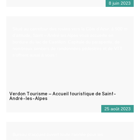
8 juin 2023
Situé au carrefour des routes vers la Côte d’Azur, à 900 m
d’altitude, Saint – André les Alpes vous accueille en
bordure du lac de Castillon. Capitale du parapente, de
nombreux sentiers de randonnées pédestres et de VTT
s’offrent aussi à vous !
Verdon Tourisme – Accueil touristique de Saint-
André-les-Alpes
25 août 2023
Bureau d’accueil ouvert toute l’année pour les