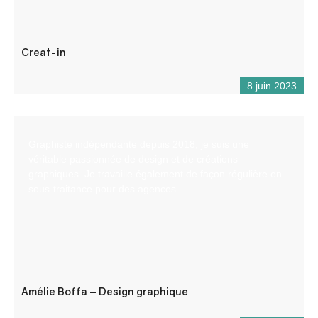
Creat-in
8 juin 2023
Graphiste indépendante depuis 2018, je suis une
véritable passionnée de design et de créations
graphiques. Je travaille également de façon régulière en
sous-traitance pour des agences.
Amélie Boffa – Design graphique