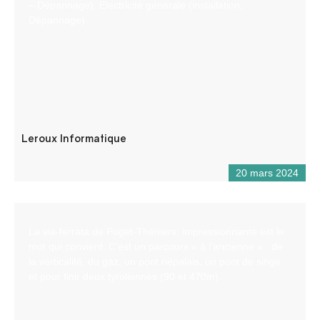
– Dépannage). Electricité générale (installation,
Dépannage)
Leroux Informatique
20 mars 2024
La via-ferrata de Puget-Théniers, impressionnante est le
mot qui convient. C’est un parcours « à l’ancienne » : de
la verticalité, du gaz, un pont népalais, un pont de singe
et pour finir deux tyroliennes (90 et 470m).