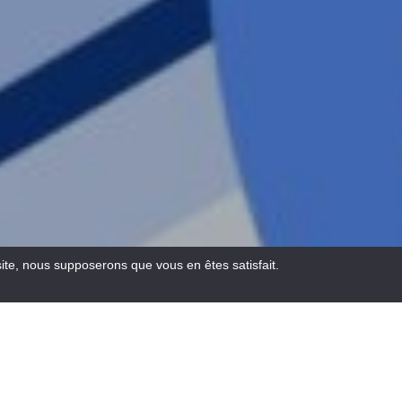
site, nous supposerons que vous en êtes satisfait.
Email
Facebook
WhatsA
Pinte