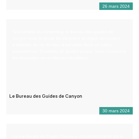
26 mars 2024
Spécialistes du canyoning, le bureau des guides de
canyon vous propose de découvrir la région au travers
d’activités de via ferrata, d’escalade dans un cadre
exceptionnel. Encadrés de guides locaux, nous choisirons
les descentes en meilleures conditions.
Le Bureau des Guides de Canyon
30 mars 2024
La via-ferrata de Puget-Théniers, impressionnante est le