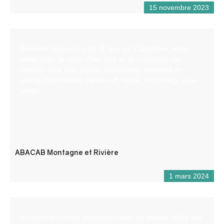
15 novembre 2023
Présente depuis plus de 30 ans sur Castellane, notre
petite base de sport d’eau vive et de montagne est
l’endroit idéal pour passer d’excellents moments en
rafting, hydrospeed, canoë-raft, kayak, canyoning, aqua-
rando.
ABACAB Montagne et Rivière
1 mars 2024
Un marché couvert permanent avec un espace dédié aux