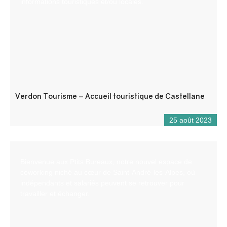
informations touristiques et/ou locales.
Verdon Tourisme – Accueil touristique de Castellane
25 août 2023
Bienvenue aux Ptits Bureaux, notre nouvel espace de
coworking niché au cœur de Saint-André-les-Alpes, où
indépendants et salariés peuvent se retrouver pour
travailler et échanger.