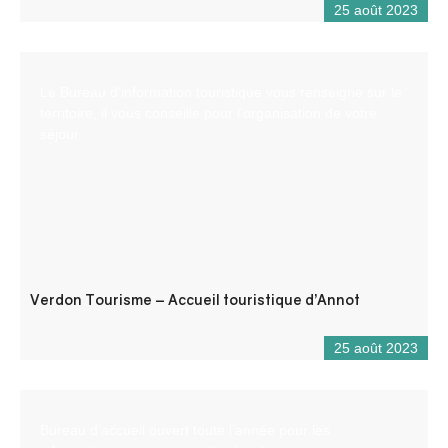
25 août 2023
Le Bureau d’information touristique vous renseigne sur le
territoire, il vous conseille pour l’organisation de votre
séjour.
Verdon Tourisme – Accueil touristique d’Annot
25 août 2023
Bureau d’accueil ouvert toute l’année pour les