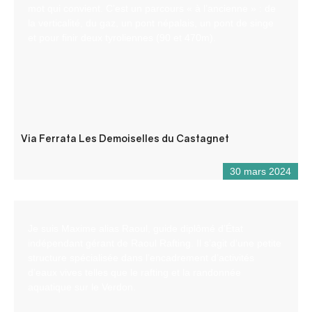
mot qui convient. C’est un parcours « à l’ancienne » : de
la verticalité, du gaz, un pont népalais, un pont de singe
et pour finir deux tyroliennes (90 et 470m).
Via Ferrata Les Demoiselles du Castagnet
30 mars 2024
Je suis Maxime alias Raoul, guide diplômé d’État
indépendant gérant de Raoul Rafting. Il s’agit d’une petite
structure spécialisée dans l’encadrement d’activités
d’eaux vives telles que le rafting et la randonnée
aquatique sur le Verdon.