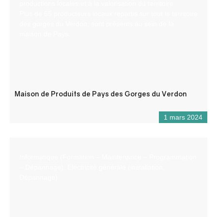
productions locales et à la valorisation du territoire.
Plus de 65 producteurs locaux répartis sur tout le territoire
des gorges du Verdon, sont présents au sein de la
maison de Pays.
Maison de Produits de Pays des Gorges du Verdon
1 mars 2024
Informatique (Formation – Maintenance – Programmation
– Dépannage). Electricité générale (installation,
Dépannage)