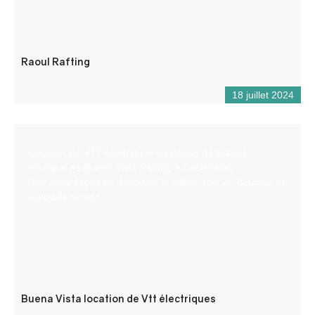
Raoul Rafting
18 juillet 2024
Location de VTT électriques au départ de la base
nautique de Buena Vista Rafting à Castellane.
Une autre façon de découvrir la vallée, tout en douceur et
les pieds au sec.
Buena Vista location de Vtt électriques