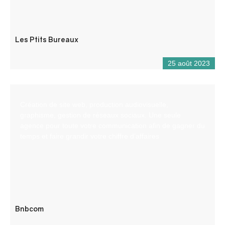
Les Ptits Bureaux
25 août 2023
Création de site web, production audiovisuelle,
graphisme, gestion de réseaux sociaux. Une seule
agence pour toute votre communication afin de gagner du
temps et faire grandir votre chiffre d’affaires
Bnbcom