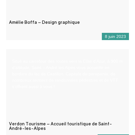
Amélie Boffa – Design graphique
8 juin 2023
Situé au carrefour des routes vers la Côte d’Azur, à 900 m
d’altitude, Saint – André les Alpes vous accueille en
bordure du lac de Castillon. Capitale du parapente, de
nombreux sentiers de randonnées pédestres et de VTT
s’offrent aussi à vous !
Verdon Tourisme – Accueil touristique de Saint-
André-les-Alpes