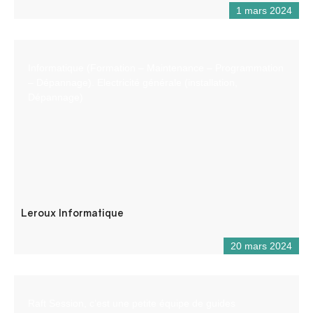
1 mars 2024
Informatique (Formation – Maintenance – Programmation
– Dépannage). Electricité générale (installation,
Dépannage)
Leroux Informatique
20 mars 2024
Raft Session, c’est une petite équipe de guides