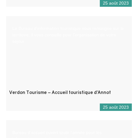
25 août 2023
Le Bureau d’information touristique vous renseigne sur le
territoire, il vous conseille pour l’organisation de votre
séjour.
Verdon Tourisme – Accueil touristique d’Annot
25 août 2023
Bureau d’accueil ouvert toute l’année pour les