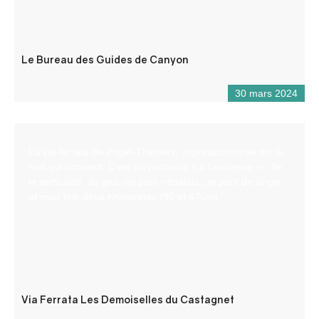
Le Bureau des Guides de Canyon
30 mars 2024
La via-ferrata de Puget-Théniers, impressionnante est le
mot qui convient. C’est un parcours « à l’ancienne » : de
la verticalité, du gaz, un pont népalais, un pont de singe
et pour finir deux tyroliennes (90 et 470m).
Via Ferrata Les Demoiselles du Castagnet