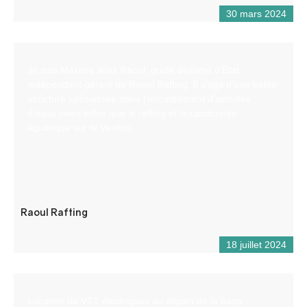
30 mars 2024
Je suis Maxime alias Raoul, guide diplômé d’État
indépendant gérant de Raoul Rafting. Il s’agit d’une petite
structure spécialisée dans l’encadrement d’activités
d’eaux vives telles que le rafting et la randonnée
aquatique sur le Verdon.
Raoul Rafting
18 juillet 2024
Location de VTT électriques au départ de la base