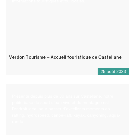
informations touristiques et/ou locales.
Verdon Tourisme – Accueil touristique de Castellane
25 août 2023
Présente depuis plus de 30 ans sur Castellane, notre
petite base de sport d’eau vive et de montagne est
l’endroit idéal pour passer d’excellents moments en
rafting, hydrospeed, canoë-raft, kayak, canyoning, aqua-
rando.