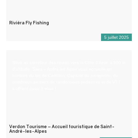
Riviéra Fly Fishing
5 juillet 2025
Situé au carrefour des routes vers la Côte d’Azur, à 900 m
d’altitude, Saint – André les Alpes vous accueille en
bordure du lac de Castillon. Capitale du parapente, de
nombreux sentiers de randonnées pédestres et de VTT
s’offrent aussi à vous !
Verdon Tourisme – Accueil touristique de Saint-
André-les-Alpes