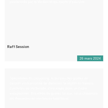
passionnés par le Verdon et les sports d’eau-vive.
Raft Session
26 mars 2024
Spécialistes du canyoning, le bureau des guides de
canyon vous propose de découvrir la région au travers
d’activités de via ferrata, d’escalade dans un cadre
exceptionnel. Encadrés de guides locaux, nous choisirons
les descentes en meilleures conditions.