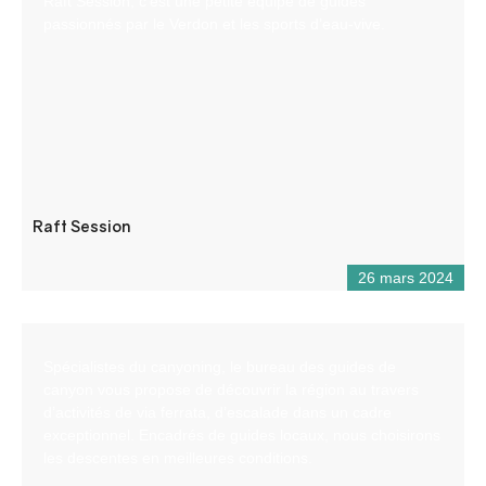
Raft Session, c’est une petite équipe de guides
passionnés par le Verdon et les sports d’eau-vive.
Raft Session
26 mars 2024
Spécialistes du canyoning, le bureau des guides de
canyon vous propose de découvrir la région au travers
d’activités de via ferrata, d’escalade dans un cadre
exceptionnel. Encadrés de guides locaux, nous choisirons
les descentes en meilleures conditions.