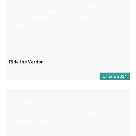
sensations, découvrez une rivière sauvage et préservée
en compagnie d’un guide expérimenté passionné à
travers 4 activités : l’aqua trekking, l’airboat kayaking, le
rafting, le grand canyon expedition.
Ride the Verdon
1 mars 2024
Bienvenue chez Aloha Verdon !
Nathan & Tony vous accueillent sur leur base située dans
le village de Castellane pour vous faire découvrir ce
merveilleux Verdon.