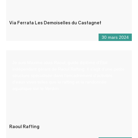
Via Ferrata Les Demoiselles du Castagnet
30 mars 2024
Je suis Maxime alias Raoul, guide diplômé d’État
indépendant gérant de Raoul Rafting. Il s’agit d’une petite
structure spécialisée dans l’encadrement d’activités
d’eaux vives telles que le rafting et la randonnée
aquatique sur le Verdon.
Raoul Rafting