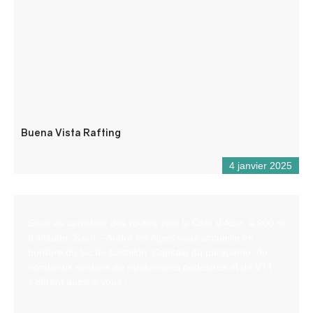
Buena Vista Rafting
4 janvier 2025
Situé au carrefour des routes vers la Côte d’Azur, à 900 m
d’altitude, Saint – André les Alpes vous accueille en
bordure du lac de Castillon. Capitale du parapente, de
nombreux sentiers de randonnées pédestres et de VTT
s’offrent aussi à vous !