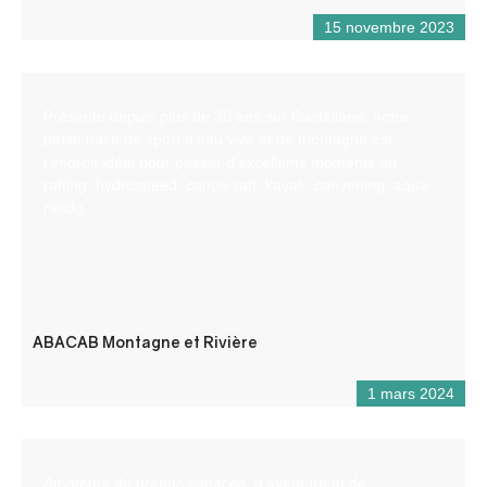
15 novembre 2023
Présente depuis plus de 30 ans sur Castellane, notre
petite base de sport d’eau vive et de montagne est
l’endroit idéal pour passer d’excellents moments en
rafting, hydrospeed, canoë-raft, kayak, canyoning, aqua-
rando.
ABACAB Montagne et Rivière
1 mars 2024
Amateurs de grands espaces, d’aventure et de