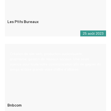
Les Ptits Bureaux
25 août 2023
Création de site web, production audiovisuelle,
graphisme, gestion de réseaux sociaux. Une seule
agence pour toute votre communication afin de gagner du
temps et faire grandir votre chiffre d’affaires
Bnbcom