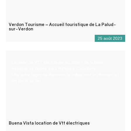
Verdon Tourisme – Accueil touristique de La Palud-
sur-Verdon
25 août 2023
Location de VTT électriques au départ de la base
nautique de Buena Vista Rafting à Castellane.
Une autre façon de découvrir la vallée, tout en douceur et
les pieds au sec.
Buena Vista location de Vtt électriques