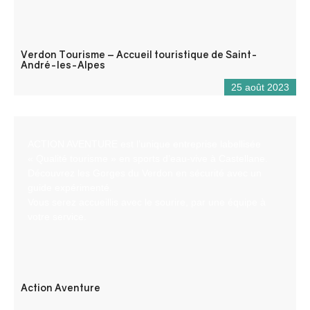
Verdon Tourisme – Accueil touristique de Saint-
André-les-Alpes
25 août 2023
ACTION AVENTURE est l’unique entreprise labellisée
« Qualité tourisme » en sports d’eau-vive à Castellane.
Découvrez les Gorges du Verdon en sécurité avec un
guide expérimenté.
Vous serez accueillis avec le sourire, par une équipe à
votre service.
Action Aventure