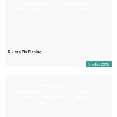
découverte de la pêche à la mouche. Lecture de l’eau,
introduction à la rivière et à son environnement.
Riviéra Fly Fishing
5 juillet 2025
Bienvenue aux Ptits Bureaux, notre nouvel espace de
coworking niché au cœur de Saint-André-les-Alpes, où
indépendants et salariés peuvent se retrouver pour
travailler et échanger.