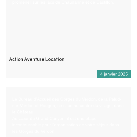
promener sur les lacs de Chaudanne et de Castillon.
Action Aventure Location
4 janvier 2025
Le Bureau d’Accueil des Gorges du Verdon, de la Palud-
sur-Verdon et Rougon, se situe au centre du village, dans
le Château.
Au cœur du Grand Canyon, il est une étape
incontournable pour l’organisation de votre séjour dans
les Gorges du Verdon.