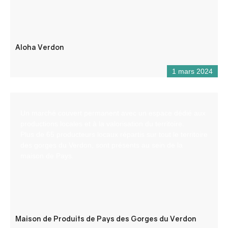
Aloha Verdon
1 mars 2024
Un marché couvert permanent avec un espace dédié aux
productions locales et à la valorisation du territoire.
Plus de 65 producteurs locaux répartis sur tout le territoire
des gorges du Verdon, sont présents au sein de la
maison de Pays.
Maison de Produits de Pays des Gorges du Verdon