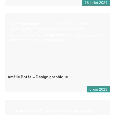
18 juillet 2024
Graphiste indépendante depuis 2018, je suis une
véritable passionnée de design et de créations
graphiques. Je travaille également de façon régulière en
sous-traitance pour des agences.
Amélie Boffa – Design graphique
8 juin 2023
« L’Esprit Sport et Nature dans les Gorges du Verdon »