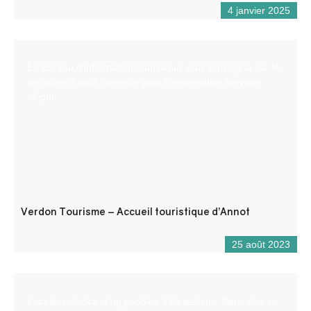
4 janvier 2025
Le Bureau d’information touristique vous renseigne sur le
territoire, il vous conseille pour l’organisation de votre
séjour.
Verdon Tourisme – Accueil touristique d’Annot
25 août 2023
Location de Stand up paddles à Castellane. Pour aller se