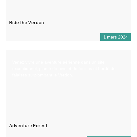
Ride the Verdon
1 mars 2024
Venez vivre une aventure aérienne dans un site
exceptionnel, planté de pins et de feuillus et bordé de
falaises surplombant le Verdon.
Adventure Forest