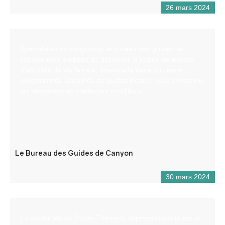
26 mars 2024
Spécialistes du canyoning, le bureau des guides de
canyon vous propose de découvrir la région au travers
d’activités de via ferrata, d’escalade dans un cadre
exceptionnel. Encadrés de guides locaux, nous choisirons
les descentes en meilleures conditions.
Le Bureau des Guides de Canyon
30 mars 2024
La via-ferrata de Puget-Théniers, impressionnante est le