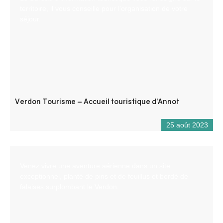
territoire, il vous conseille pour l’organisation de votre
séjour.
Verdon Tourisme – Accueil touristique d’Annot
25 août 2023
Venez vivre une aventure aérienne dans un site
exceptionnel, planté de pins et de feuillus et bordé de
falaises surplombant le Verdon.