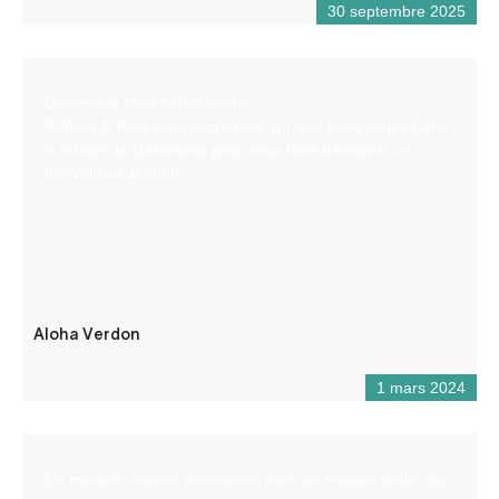
30 septembre 2025
Bienvenue chez Aloha Verdon !
Nathan & Tony vous accueillent sur leur base située dans
le village de Castellane pour vous faire découvrir ce
merveilleux Verdon.
Aloha Verdon
1 mars 2024
Un marché couvert permanent avec un espace dédié aux