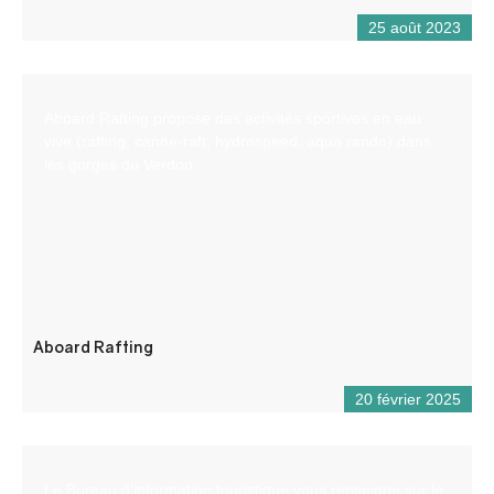
25 août 2023
Aboard Rafting propose des activités sportives en eau
vive (rafting, canöe-raft, hydrospeed, aqua rando) dans
les gorges du Verdon.
Aboard Rafting
20 février 2025
Le Bureau d’information touristique vous renseigne sur le