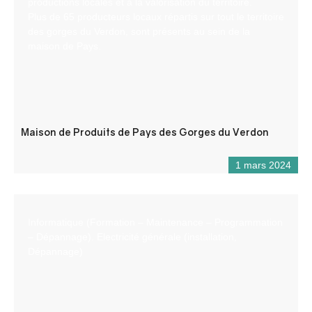
productions locales et à la valorisation du territoire.
Plus de 65 producteurs locaux répartis sur tout le territoire
des gorges du Verdon, sont présents au sein de la
maison de Pays.
Maison de Produits de Pays des Gorges du Verdon
1 mars 2024
Informatique (Formation – Maintenance – Programmation
– Dépannage). Electricité générale (installation,
Dépannage)