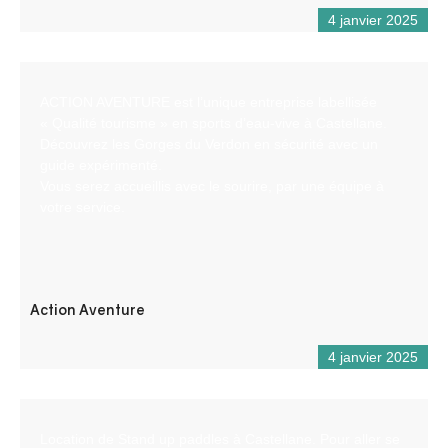
4 janvier 2025
ACTION AVENTURE est l’unique entreprise labellisée
« Qualité tourisme » en sports d’eau-vive à Castellane.
Découvrez les Gorges du Verdon en sécurité avec un
guide expérimenté.
Vous serez accueillis avec le sourire, par une équipe à
votre service.
Action Aventure
4 janvier 2025
Location de Stand up paddles à Castellane. Pour aller se