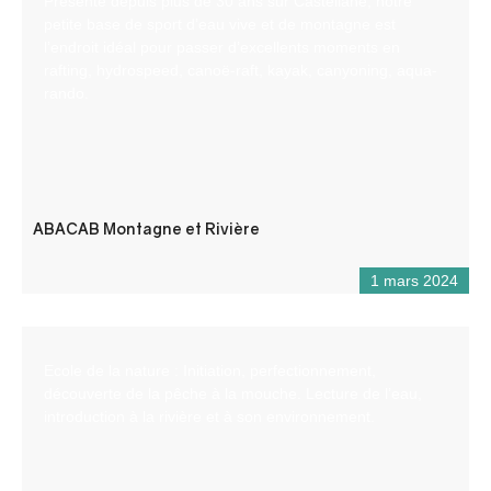
Présente depuis plus de 30 ans sur Castellane, notre
petite base de sport d’eau vive et de montagne est
l’endroit idéal pour passer d’excellents moments en
rafting, hydrospeed, canoë-raft, kayak, canyoning, aqua-
rando.
ABACAB Montagne et Rivière
1 mars 2024
Ecole de la nature : Initiation, perfectionnement,
découverte de la pêche à la mouche. Lecture de l’eau,
introduction à la rivière et à son environnement.