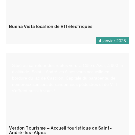
Buena Vista location de Vtt électriques
4 janvier 2025
Situé au carrefour des routes vers la Côte d’Azur, à 900 m
d’altitude, Saint – André les Alpes vous accueille en
bordure du lac de Castillon. Capitale du parapente, de
nombreux sentiers de randonnées pédestres et de VTT
s’offrent aussi à vous !
Verdon Tourisme – Accueil touristique de Saint-
André-les-Alpes