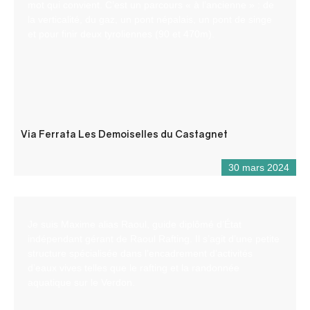
mot qui convient. C’est un parcours « à l’ancienne » : de
la verticalité, du gaz, un pont népalais, un pont de singe
et pour finir deux tyroliennes (90 et 470m).
Via Ferrata Les Demoiselles du Castagnet
30 mars 2024
Je suis Maxime alias Raoul, guide diplômé d’État
indépendant gérant de Raoul Rafting. Il s’agit d’une petite
structure spécialisée dans l’encadrement d’activités
d’eaux vives telles que le rafting et la randonnée
aquatique sur le Verdon.