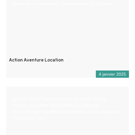
promener sur les lacs de Chaudanne et de Castillon.
Action Aventure Location
4 janvier 2025
Location de VTT électriques au départ de la base
nautique de Buena Vista Rafting à Castellane.
Une autre façon de découvrir la vallée, tout en douceur et
les pieds au sec.