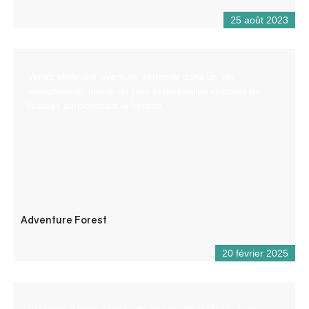
25 août 2023
Venez vivre une aventure aérienne dans un site
exceptionnel, planté de pins et de feuillus et bordé de
falaises surplombant le Verdon.
Adventure Forest
20 février 2025