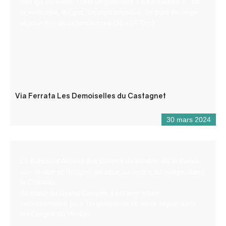
mot qui convient. C’est un parcours « à l’ancienne » : de
la verticalité, du gaz, un pont népalais, un pont de singe
et pour finir deux tyroliennes (90 et 470m).
Via Ferrata Les Demoiselles du Castagnet
30 mars 2024
Le Bureau d’Accueil des Gorges du Verdon, de la Palud-
sur-Verdon et Rougon, se situe au centre du village, dans
le Château.
Au cœur du Grand Canyon, il est une étape
incontournable pour l’organisation de votre séjour dans
les Gorges du Verdon.