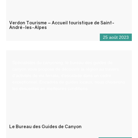
Verdon Tourisme – Accueil touristique de Saint-
André-les-Alpes
25 août 2023
Spécialistes du canyoning, le bureau des guides de
canyon vous propose de découvrir la région au travers
d’activités de via ferrata, d’escalade dans un cadre
exceptionnel. Encadrés de guides locaux, nous choisirons
les descentes en meilleures conditions.
Le Bureau des Guides de Canyon