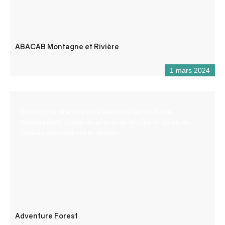
ABACAB Montagne et Rivière
1 mars 2024
Venez vivre une aventure aérienne dans un site
exceptionnel, planté de pins et de feuillus et bordé de
falaises surplombant le Verdon.
Adventure Forest