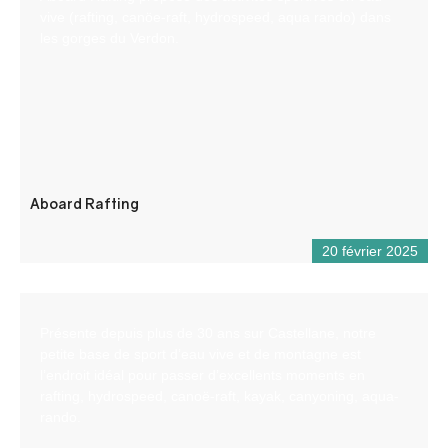
vive (rafting, canöe-raft, hydrospeed, aqua rando) dans
les gorges du Verdon.
Aboard Rafting
20 février 2025
Présente depuis plus de 30 ans sur Castellane, notre
petite base de sport d’eau vive et de montagne est
l’endroit idéal pour passer d’excellents moments en
rafting, hydrospeed, canoë-raft, kayak, canyoning, aqua-
rando.