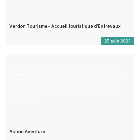
Verdon Tourisme- Accueil touristique d’Entrevaux
25 août 2023
ACTION AVENTURE est l’unique entreprise labellisée
« Qualité tourisme » en sports d’eau-vive à Castellane.
Découvrez les Gorges du Verdon en sécurité avec un
guide expérimenté.
Vous serez accueillis avec le sourire, par une équipe à
votre service.
Action Aventure