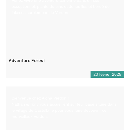
Venez vivre une aventure aérienne dans un site
exceptionnel, planté de pins et de feuillus et bordé de
falaises surplombant le Verdon.
Adventure Forest
20 février 2025
Bienvenue chez Aloha Verdon !
Nathan & Tony vous accueillent sur leur base située dans
le village de Castellane pour vous faire découvrir ce
merveilleux Verdon.