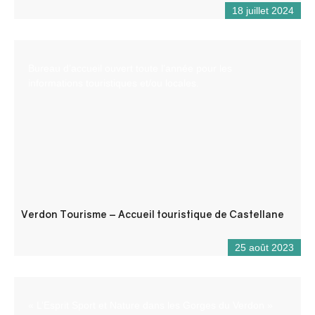
18 juillet 2024
Bureau d’accueil ouvert toute l’année pour les
informations touristiques et/ou locales.
Verdon Tourisme – Accueil touristique de Castellane
25 août 2023
« L’Esprit Sport et Nature dans les Gorges du Verdon »