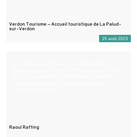
Verdon Tourisme – Accueil touristique de La Palud-
sur-Verdon
25 août 2023
Je suis Maxime alias Raoul, guide diplômé d’État
indépendant gérant de Raoul Rafting. Il s’agit d’une petite
structure spécialisée dans l’encadrement d’activités
d’eaux vives telles que le rafting et la randonnée
aquatique sur le Verdon.
Raoul Rafting