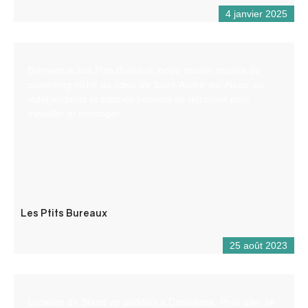
4 janvier 2025
Bienvenue aux Ptits Bureaux, notre nouvel espace de
coworking niché au cœur de Saint-André-les-Alpes, où
indépendants et salariés peuvent se retrouver pour
travailler et échanger.
Les Ptits Bureaux
25 août 2023
Location de Stand up paddles à Castellane. Pour aller se