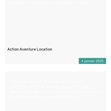
promener sur les lacs de Chaudanne et de Castillon.
Action Aventure Location
4 janvier 2025
Création de site web, production audiovisuelle,
graphisme, gestion de réseaux sociaux. Une seule
agence pour toute votre communication afin de gagner du
temps et faire grandir votre chiffre d’affaires