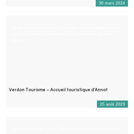
30 mars 2024
Le Bureau d’information touristique vous renseigne sur le
territoire, il vous conseille pour l’organisation de votre
séjour.
Verdon Tourisme – Accueil touristique d’Annot
25 août 2023
La via-ferrata de Puget-Théniers, impressionnante est le