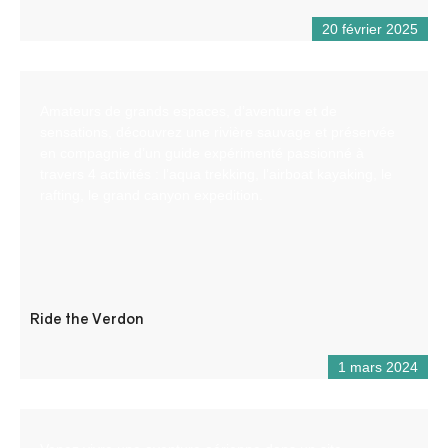
20 février 2025
Amateurs de grands espaces, d’aventure et de
sensations, découvrez une rivière sauvage et préservée
en compagnie d’un guide expérimenté passionné à
travers 4 activités : l’aqua trekking, l’airboat kayaking, le
rafting, le grand canyon expedition.
Ride the Verdon
1 mars 2024