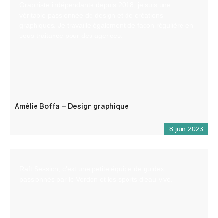
Graphiste indépendante depuis 2018, je suis une
véritable passionnée de design et de créations
graphiques. Je travaille également de façon régulière en
sous-traitance pour des agences.
Amélie Boffa – Design graphique
8 juin 2023
Raft Session, c’est une petite équipe de guides
passionnés par le Verdon et les sports d’eau-vive.