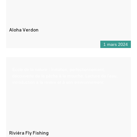
Aloha Verdon
1 mars 2024
Ecole de la nature : Initiation, perfectionnement,
découverte de la pêche à la mouche. Lecture de l’eau,
introduction à la rivière et à son environnement.
Riviéra Fly Fishing