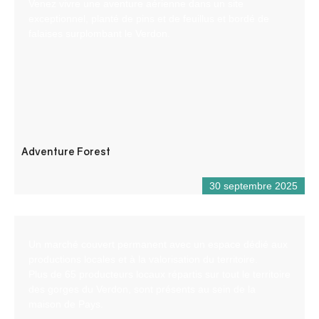
Venez vivre une aventure aérienne dans un site
exceptionnel, planté de pins et de feuillus et bordé de
falaises surplombant le Verdon.
Adventure Forest
30 septembre 2025
Un marché couvert permanent avec un espace dédié aux
productions locales et à la valorisation du territoire.
Plus de 65 producteurs locaux répartis sur tout le territoire
des gorges du Verdon, sont présents au sein de la
maison de Pays.