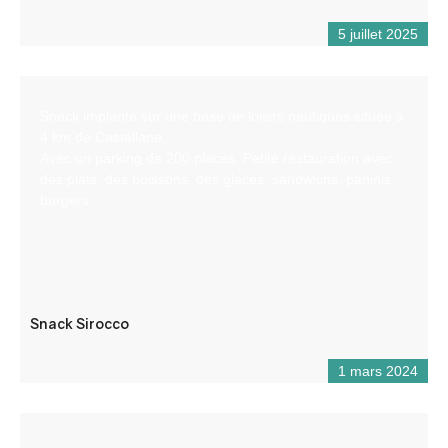
5 juillet 2025
Snack implanté sur une base de loisirs nautiques située à
4 km de Castellane.
Avec un parking de 200 places. Petite restauration avec
des plats, des boissons, des glaces, sandwichs, paninis
burgers…
Snack Sirocco
1 mars 2024