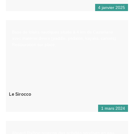
4 janvier 2025
Base de loisirs nautiques située à 4 km de Castellane
avec matériel divers (paddle, pédalos, kayaks, canoës).
Restauration sur place.
Le Sirocco
1 mars 2024
Aboard Rafting propose des activités sportives en eau