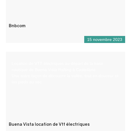
Bnbcom
15 novembre 2023
Location de VTT électriques au départ de la base
nautique de Buena Vista Rafting à Castellane.
Une autre façon de découvrir la vallée, tout en douceur et
les pieds au sec.
Buena Vista location de Vtt électriques