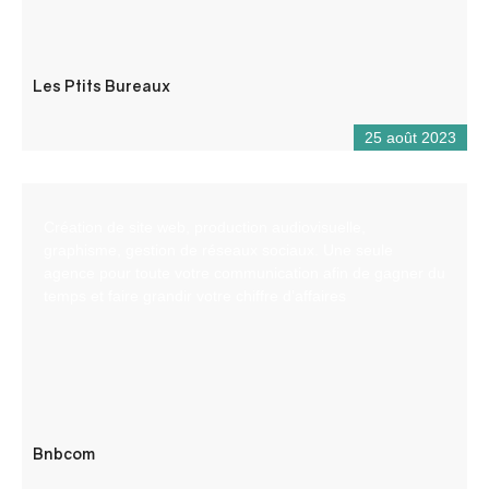
Les Ptits Bureaux
25 août 2023
Création de site web, production audiovisuelle,
graphisme, gestion de réseaux sociaux. Une seule
agence pour toute votre communication afin de gagner du
temps et faire grandir votre chiffre d’affaires
Bnbcom