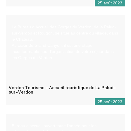
25 août 2023
Le Bureau d’Accueil des Gorges du Verdon, de la Palud-
sur-Verdon et Rougon, se situe au centre du village, dans
le Château.
Au cœur du Grand Canyon, il est une étape
incontournable pour l’organisation de votre séjour dans
les Gorges du Verdon.
Verdon Tourisme – Accueil touristique de La Palud-
sur-Verdon
25 août 2023
Bureau d’accueil ouvert toute l’année pour les