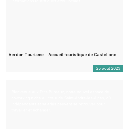
informations touristiques et/ou locales.
Verdon Tourisme – Accueil touristique de Castellane
25 août 2023
Bienvenue aux Ptits Bureaux, notre nouvel espace de
coworking niché au cœur de Saint-André-les-Alpes, où
indépendants et salariés peuvent se retrouver pour
travailler et échanger.