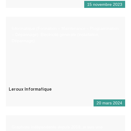
15 novembre 2023
Informatique (Formation – Maintenance – Programmation
– Dépannage). Electricité générale (installation,
Dépannage)
Leroux Informatique
20 mars 2024
Graphiste indépendante depuis 2018, je suis une