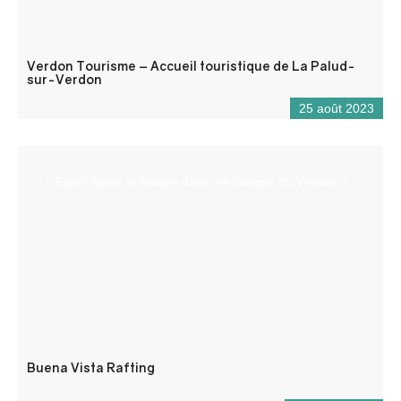
Verdon Tourisme – Accueil touristique de La Palud-
sur-Verdon
25 août 2023
« L’Esprit Sport et Nature dans les Gorges du Verdon »
Buena Vista Rafting