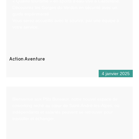
« Qualité tourisme » en sports d’eau-vive à Castellane.
Découvrez les Gorges du Verdon en sécurité avec un
guide expérimenté.
Vous serez accueillis avec le sourire, par une équipe à
votre service.
Action Aventure
4 janvier 2025
Bienvenue aux Ptits Bureaux, notre nouvel espace de
coworking niché au cœur de Saint-André-les-Alpes, où
indépendants et salariés peuvent se retrouver pour
travailler et échanger.