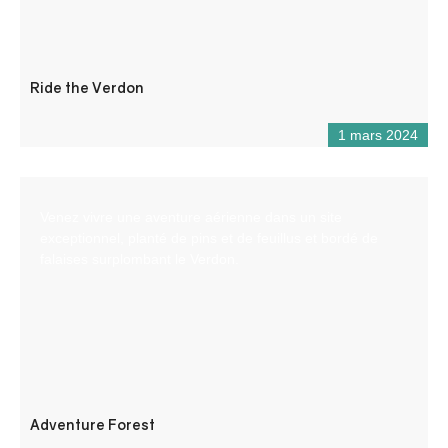
Ride the Verdon
1 mars 2024
Venez vivre une aventure aérienne dans un site
exceptionnel, planté de pins et de feuillus et bordé de
falaises surplombant le Verdon.
Adventure Forest