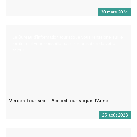
30 mars 2024
Le Bureau d’information touristique vous renseigne sur le
territoire, il vous conseille pour l’organisation de votre
séjour.
Verdon Tourisme – Accueil touristique d’Annot
25 août 2023