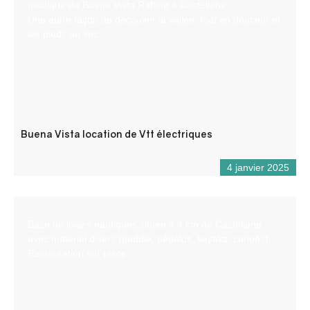
nautique de Buena Vista Rafting à Castellane.
Une autre façon de découvrir la vallée, tout en douceur et
les pieds au sec.
Buena Vista location de Vtt électriques
4 janvier 2025
Base de loisirs nautiques située à 4 km de Castellane
avec matériel divers (paddle, pédalos, kayaks, canoës).
Restauration sur place.