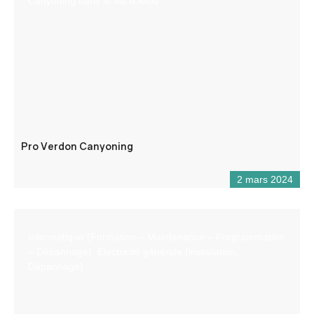
Canyoning dans le Val d’Allos
Pro Verdon Canyoning
2 mars 2024
Informatique (Formation – Maintenance – Programmation
– Dépannage). Electricité générale (installation,
Dépannage)