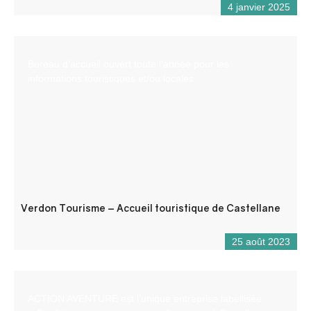
4 janvier 2025
Bureau d’accueil ouvert toute l’année pour les
informations touristiques et/ou locales.
Verdon Tourisme – Accueil touristique de Castellane
25 août 2023
ACTION AVENTURE est l’unique entreprise labellisée