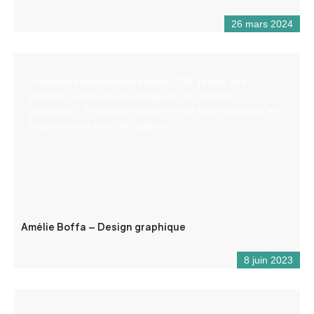
26 mars 2024
Graphiste indépendante depuis 2018, je suis une
véritable passionnée de design et de créations
graphiques. Je travaille également de façon régulière en
sous-traitance pour des agences.
Amélie Boffa – Design graphique
8 juin 2023