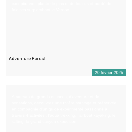
exceptionnel, planté de pins et de feuillus et bordé de
falaises surplombant le Verdon.
Adventure Forest
20 février 2025
Amateurs de grands espaces, d’aventure et de
sensations, découvrez une rivière sauvage et préservée
en compagnie d’un guide expérimenté passionné à
travers 4 activités : l’aqua trekking, l’airboat kayaking, le
rafting, le grand canyon expedition.