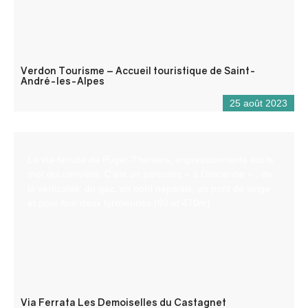
Verdon Tourisme – Accueil touristique de Saint-
André-les-Alpes
25 août 2023
La via-ferrata de Puget-Théniers, impressionnante est le
mot qui convient. C’est un parcours « à l’ancienne » : de
la verticalité, du gaz, un pont népalais, un pont de singe
et pour finir deux tyroliennes (90 et 470m).
Via Ferrata Les Demoiselles du Castagnet