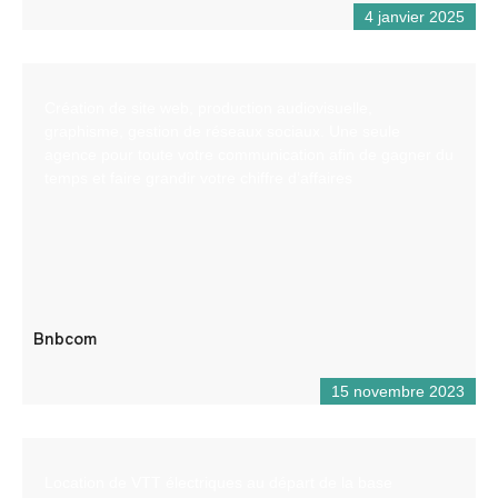
4 janvier 2025
Création de site web, production audiovisuelle,
graphisme, gestion de réseaux sociaux. Une seule
agence pour toute votre communication afin de gagner du
temps et faire grandir votre chiffre d’affaires
Bnbcom
15 novembre 2023
Location de VTT électriques au départ de la base