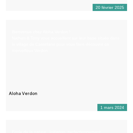
20 février 2025
Bienvenue chez Aloha Verdon !
Nathan & Tony vous accueillent sur leur base située dans
le village de Castellane pour vous faire découvrir ce
merveilleux Verdon.
Aloha Verdon
1 mars 2024
Ecole de la nature : Initiation, perfectionnement,