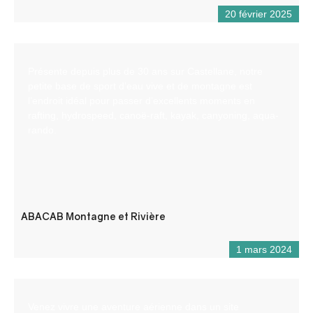
20 février 2025
Présente depuis plus de 30 ans sur Castellane, notre
petite base de sport d’eau vive et de montagne est
l’endroit idéal pour passer d’excellents moments en
rafting, hydrospeed, canoë-raft, kayak, canyoning, aqua-
rando.
ABACAB Montagne et Rivière
1 mars 2024
Venez vivre une aventure aérienne dans un site