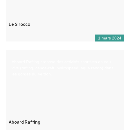
Le Sirocco
1 mars 2024
Aboard Rafting propose des activités sportives en eau
vive (rafting, canöe-raft, hydrospeed, aqua rando) dans
les gorges du Verdon.
Aboard Rafting