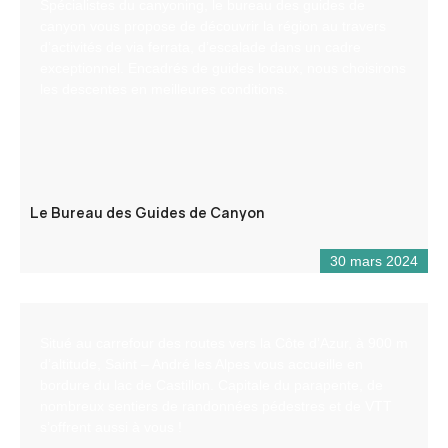
Spécialistes du canyoning, le bureau des guides de
canyon vous propose de découvrir la région au travers
d’activités de via ferrata, d’escalade dans un cadre
exceptionnel. Encadrés de guides locaux, nous choisirons
les descentes en meilleures conditions.
Le Bureau des Guides de Canyon
30 mars 2024
Situé au carrefour des routes vers la Côte d’Azur, à 900 m
d’altitude, Saint – André les Alpes vous accueille en
bordure du lac de Castillon. Capitale du parapente, de
nombreux sentiers de randonnées pédestres et de VTT
s’offrent aussi à vous !