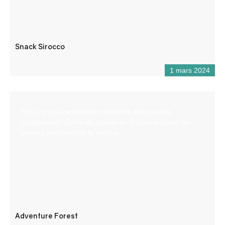
Snack Sirocco
1 mars 2024
Venez vivre une aventure aérienne dans un site
exceptionnel, planté de pins et de feuillus et bordé de
falaises surplombant le Verdon.
Adventure Forest