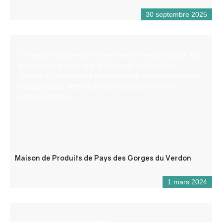
30 septembre 2025
Un marché couvert permanent avec un espace dédié aux
productions locales et à la valorisation du territoire.
Plus de 65 producteurs locaux répartis sur tout le territoire
des gorges du Verdon, sont présents au sein de la
maison de Pays.
Maison de Produits de Pays des Gorges du Verdon
1 mars 2024