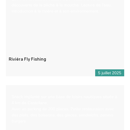
découverte de la pêche à la mouche. Lecture de l’eau,
introduction à la rivière et à son environnement.
Riviéra Fly Fishing
5 juillet 2025
Snack implanté sur une base de loisirs nautiques située à
4 km de Castellane.
Avec un parking de 200 places. Petite restauration avec
des plats, des boissons, des glaces, sandwichs, paninis
burgers…