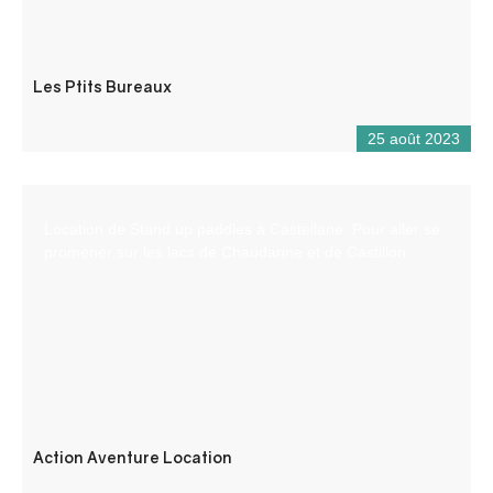
Les Ptits Bureaux
25 août 2023
Location de Stand up paddles à Castellane. Pour aller se
promener sur les lacs de Chaudanne et de Castillon.
Action Aventure Location