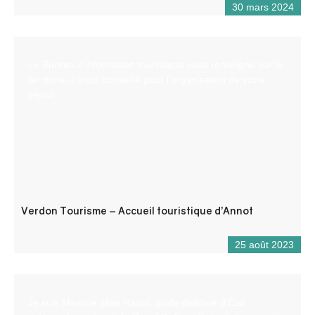
30 mars 2024
Le Bureau d’information touristique vous renseigne sur le
territoire, il vous conseille pour l’organisation de votre
séjour.
Verdon Tourisme – Accueil touristique d’Annot
25 août 2023
Je suis Maxime alias Raoul, guide diplômé d’État