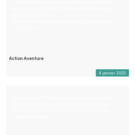
« Qualité tourisme » en sports d’eau-vive à Castellane.
Découvrez les Gorges du Verdon en sécurité avec un
guide expérimenté.
Vous serez accueillis avec le sourire, par une équipe à
votre service.
Action Aventure
4 janvier 2025
Bienvenue aux Ptits Bureaux, notre nouvel espace de
coworking niché au cœur de Saint-André-les-Alpes, où
indépendants et salariés peuvent se retrouver pour
travailler et échanger.