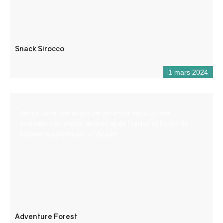
Snack Sirocco
1 mars 2024
Venez vivre une aventure aérienne dans un site
exceptionnel, planté de pins et de feuillus et bordé de
falaises surplombant le Verdon.
Adventure Forest