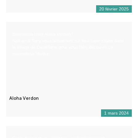
20 février 2025
Bienvenue chez Aloha Verdon !
Nathan & Tony vous accueillent sur leur base située dans
le village de Castellane pour vous faire découvrir ce
merveilleux Verdon.
Aloha Verdon
1 mars 2024