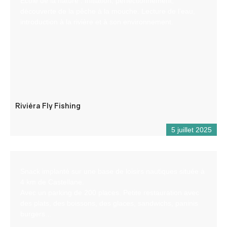
Ecole de la nature : Initiation, perfectionnement,
découverte de la pêche à la mouche. Lecture de l’eau,
introduction à la rivière et à son environnement.
Riviéra Fly Fishing
5 juillet 2025
Snack implanté sur une base de loisirs nautiques située à
4 km de Castellane.
Avec un parking de 200 places. Petite restauration avec
des plats, des boissons, des glaces, sandwichs, paninis
burgers…