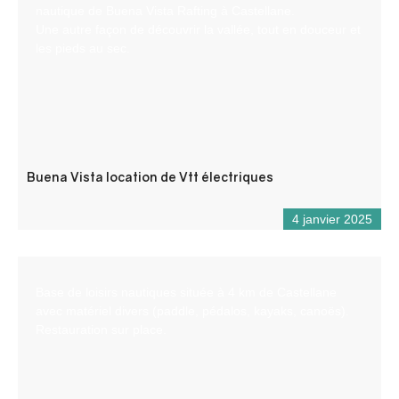
nautique de Buena Vista Rafting à Castellane.
Une autre façon de découvrir la vallée, tout en douceur et
les pieds au sec.
Buena Vista location de Vtt électriques
4 janvier 2025
Base de loisirs nautiques située à 4 km de Castellane
avec matériel divers (paddle, pédalos, kayaks, canoës).
Restauration sur place.