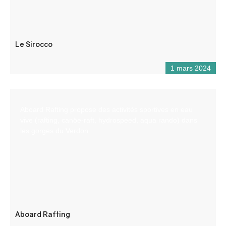
Le Sirocco
1 mars 2024
Aboard Rafting propose des activités sportives en eau
vive (rafting, canöe-raft, hydrospeed, aqua rando) dans
les gorges du Verdon.
Aboard Rafting