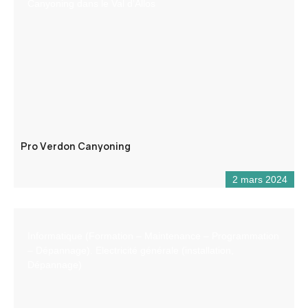
Canyoning dans le Val d’Allos
Pro Verdon Canyoning
2 mars 2024
Informatique (Formation – Maintenance – Programmation
– Dépannage). Electricité générale (installation,
Dépannage)