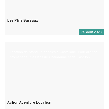
Les Ptits Bureaux
25 août 2023
Location de Stand up paddles à Castellane. Pour aller se
promener sur les lacs de Chaudanne et de Castillon.
Action Aventure Location