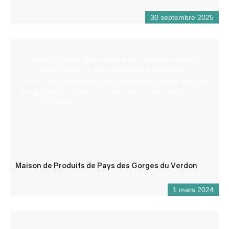
30 septembre 2025
Un marché couvert permanent avec un espace dédié aux
productions locales et à la valorisation du territoire.
Plus de 65 producteurs locaux répartis sur tout le territoire
des gorges du Verdon, sont présents au sein de la
maison de Pays.
Maison de Produits de Pays des Gorges du Verdon
1 mars 2024