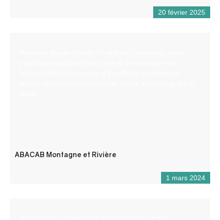
20 février 2025
Présente depuis plus de 30 ans sur Castellane, notre
petite base de sport d’eau vive et de montagne est
l’endroit idéal pour passer d’excellents moments en
rafting, hydrospeed, canoë-raft, kayak, canyoning, aqua-
rando.
ABACAB Montagne et Rivière
1 mars 2024
Venez vivre une aventure aérienne dans un site