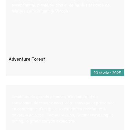
exceptionnel, planté de pins et de feuillus et bordé de
falaises surplombant le Verdon.
Adventure Forest
20 février 2025
Amateurs de grands espaces, d’aventure et de
sensations, découvrez une rivière sauvage et préservée
en compagnie d’un guide expérimenté passionné à
travers 4 activités : l’aqua trekking, l’airboat kayaking, le
rafting, le grand canyon expedition.