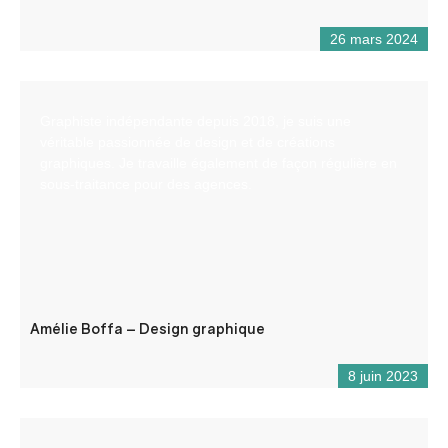
26 mars 2024
Graphiste indépendante depuis 2018, je suis une
véritable passionnée de design et de créations
graphiques. Je travaille également de façon régulière en
sous-traitance pour des agences.
Amélie Boffa – Design graphique
8 juin 2023