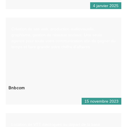
4 janvier 2025
Création de site web, production audiovisuelle,
graphisme, gestion de réseaux sociaux. Une seule
agence pour toute votre communication afin de gagner du
temps et faire grandir votre chiffre d’affaires
Bnbcom
15 novembre 2023
Location de VTT électriques au départ de la base