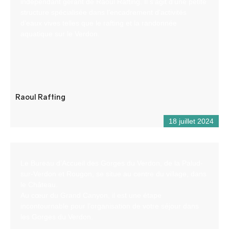
indépendant gérant de Raoul Rafting. Il s’agit d’une petite
structure spécialisée dans l’encadrement d’activités
d’eaux vives telles que le rafting et la randonnée
aquatique sur le Verdon.
Raoul Rafting
18 juillet 2024
Le Bureau d’Accueil des Gorges du Verdon, de la Palud-
sur-Verdon et Rougon, se situe au centre du village, dans
le Château.
Au cœur du Grand Canyon, il est une étape
incontournable pour l’organisation de votre séjour dans
les Gorges du Verdon.