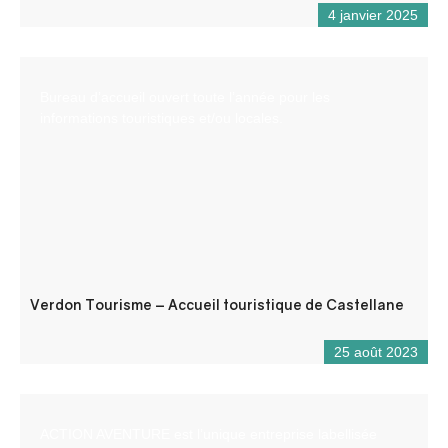
4 janvier 2025
Bureau d’accueil ouvert toute l’année pour les
informations touristiques et/ou locales.
Verdon Tourisme – Accueil touristique de Castellane
25 août 2023
ACTION AVENTURE est l’unique entreprise labellisée