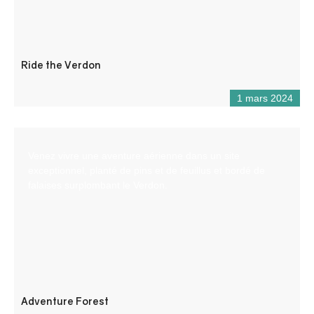
Ride the Verdon
1 mars 2024
Venez vivre une aventure aérienne dans un site
exceptionnel, planté de pins et de feuillus et bordé de
falaises surplombant le Verdon.
Adventure Forest