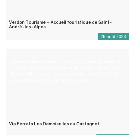
Verdon Tourisme – Accueil touristique de Saint-
André-les-Alpes
25 août 2023
La via-ferrata de Puget-Théniers, impressionnante est le
mot qui convient. C’est un parcours « à l’ancienne » : de
la verticalité, du gaz, un pont népalais, un pont de singe
et pour finir deux tyroliennes (90 et 470m).
Via Ferrata Les Demoiselles du Castagnet