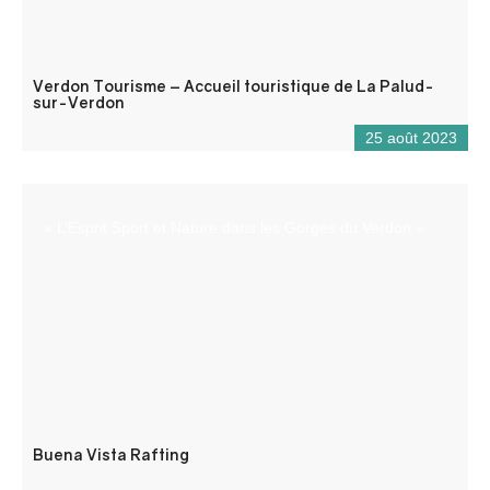
Verdon Tourisme – Accueil touristique de La Palud-
sur-Verdon
25 août 2023
« L’Esprit Sport et Nature dans les Gorges du Verdon »
Buena Vista Rafting