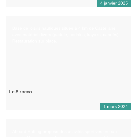
4 janvier 2025
Base de loisirs nautiques située à 4 km de Castellane
avec matériel divers (paddle, pédalos, kayaks, canoës).
Restauration sur place.
Le Sirocco
1 mars 2024
Aboard Rafting propose des activités sportives en eau