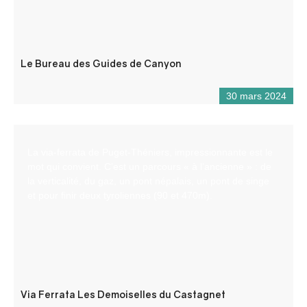
Le Bureau des Guides de Canyon
30 mars 2024
La via-ferrata de Puget-Théniers, impressionnante est le
mot qui convient. C’est un parcours « à l’ancienne » : de
la verticalité, du gaz, un pont népalais, un pont de singe
et pour finir deux tyroliennes (90 et 470m).
Via Ferrata Les Demoiselles du Castagnet