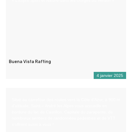
« L’Esprit Sport et Nature dans les Gorges du Verdon »
Buena Vista Rafting
4 janvier 2025
Situé au carrefour des routes vers la Côte d’Azur, à 900 m
d’altitude, Saint – André les Alpes vous accueille en
bordure du lac de Castillon. Capitale du parapente, de
nombreux sentiers de randonnées pédestres et de VTT
s’offrent aussi à vous !