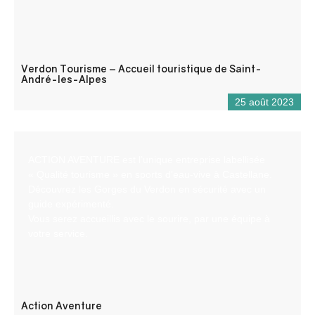
Verdon Tourisme – Accueil touristique de Saint-
André-les-Alpes
25 août 2023
ACTION AVENTURE est l’unique entreprise labellisée
« Qualité tourisme » en sports d’eau-vive à Castellane.
Découvrez les Gorges du Verdon en sécurité avec un
guide expérimenté.
Vous serez accueillis avec le sourire, par une équipe à
votre service.
Action Aventure