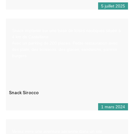
5 juillet 2025
Snack implanté sur une base de loisirs nautiques située à
4 km de Castellane.
Avec un parking de 200 places. Petite restauration avec
des plats, des boissons, des glaces, sandwichs, paninis
burgers…
Snack Sirocco
1 mars 2024
Venez vivre une aventure aérienne dans un site