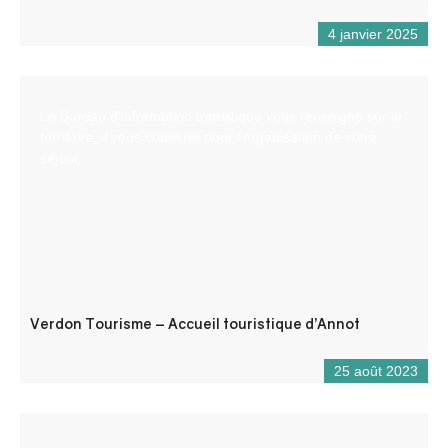
4 janvier 2025
Le Bureau d’information touristique vous renseigne sur le
territoire, il vous conseille pour l’organisation de votre
séjour.
Verdon Tourisme – Accueil touristique d’Annot
25 août 2023