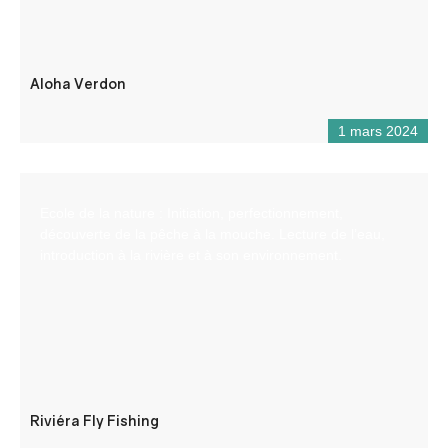
Aloha Verdon
1 mars 2024
Ecole de la nature : Initiation, perfectionnement,
découverte de la pêche à la mouche. Lecture de l’eau,
introduction à la rivière et à son environnement.
Riviéra Fly Fishing