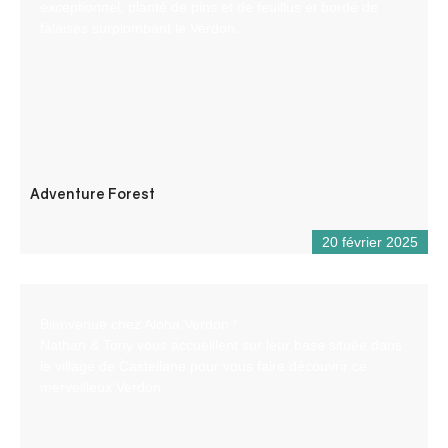
exceptionnel, planté de pins et de feuillus et bordé de
falaises surplombant le Verdon.
Adventure Forest
20 février 2025
Bienvenue chez Aloha Verdon !
Nathan & Tony vous accueillent sur leur base située dans
le village de Castellane pour vous faire découvrir ce
merveilleux Verdon.