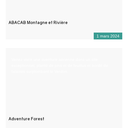
ABACAB Montagne et Rivière
1 mars 2024
Venez vivre une aventure aérienne dans un site
exceptionnel, planté de pins et de feuillus et bordé de
falaises surplombant le Verdon.
Adventure Forest