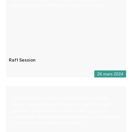
passionnés par le Verdon et les sports d’eau-vive.
Raft Session
26 mars 2024
Spécialistes du canyoning, le bureau des guides de
canyon vous propose de découvrir la région au travers
d’activités de via ferrata, d’escalade dans un cadre
exceptionnel. Encadrés de guides locaux, nous choisirons
les descentes en meilleures conditions.