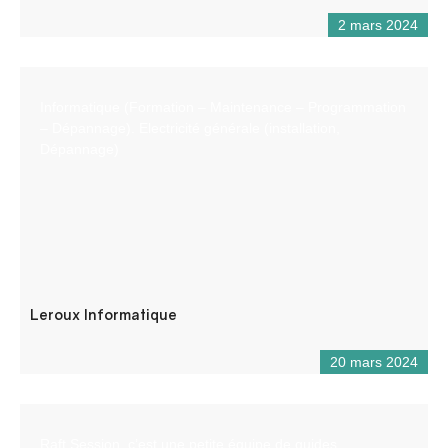
2 mars 2024
Informatique (Formation – Maintenance – Programmation
– Dépannage). Electricité générale (installation,
Dépannage)
Leroux Informatique
20 mars 2024
Raft Session, c’est une petite équipe de guides