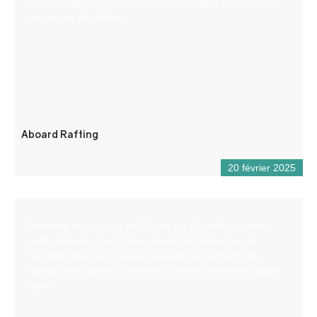
vive (rafting, canöe-raft, hydrospeed, aqua rando) dans
les gorges du Verdon.
Aboard Rafting
20 février 2025
Présente depuis plus de 30 ans sur Castellane, notre
petite base de sport d’eau vive et de montagne est
l’endroit idéal pour passer d’excellents moments en
rafting, hydrospeed, canoë-raft, kayak, canyoning, aqua-
rando.