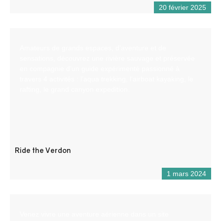
20 février 2025
Amateurs de grands espaces, d’aventure et de
sensations, découvrez une rivière sauvage et préservée
en compagnie d’un guide expérimenté passionné à
travers 4 activités : l’aqua trekking, l’airboat kayaking, le
rafting, le grand canyon expedition.
Ride the Verdon
1 mars 2024
Venez vivre une aventure aérienne dans un site