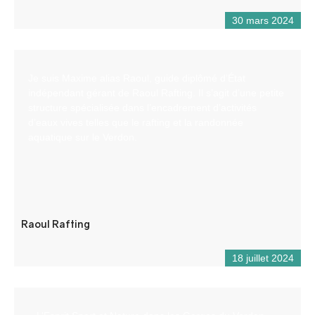
30 mars 2024
Je suis Maxime alias Raoul, guide diplômé d’État
indépendant gérant de Raoul Rafting. Il s’agit d’une petite
structure spécialisée dans l’encadrement d’activités
d’eaux vives telles que le rafting et la randonnée
aquatique sur le Verdon.
Raoul Rafting
18 juillet 2024