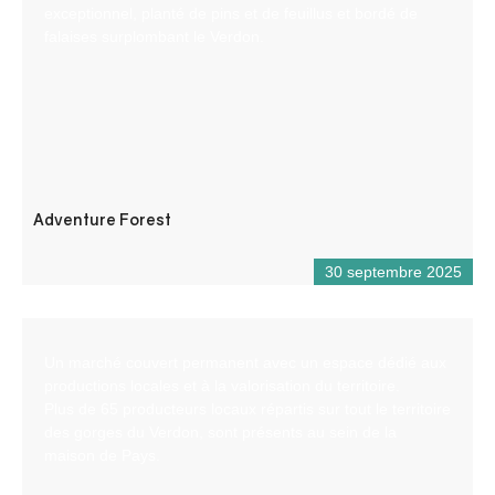
exceptionnel, planté de pins et de feuillus et bordé de
falaises surplombant le Verdon.
Adventure Forest
30 septembre 2025
Un marché couvert permanent avec un espace dédié aux
productions locales et à la valorisation du territoire.
Plus de 65 producteurs locaux répartis sur tout le territoire
des gorges du Verdon, sont présents au sein de la
maison de Pays.