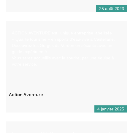
25 août 2023
ACTION AVENTURE est l’unique entreprise labellisée
« Qualité tourisme » en sports d’eau-vive à Castellane.
Découvrez les Gorges du Verdon en sécurité avec un
guide expérimenté.
Vous serez accueillis avec le sourire, par une équipe à
votre service.
Action Aventure
4 janvier 2025