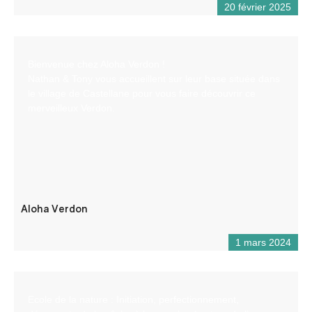
20 février 2025
Bienvenue chez Aloha Verdon !
Nathan & Tony vous accueillent sur leur base située dans
le village de Castellane pour vous faire découvrir ce
merveilleux Verdon.
Aloha Verdon
1 mars 2024
Ecole de la nature : Initiation, perfectionnement,