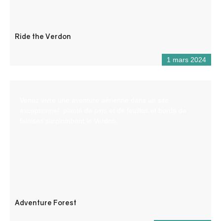
Ride the Verdon
1 mars 2024
Venez vivre une aventure aérienne dans un site
exceptionnel, planté de pins et de feuillus et bordé de
falaises surplombant le Verdon.
Adventure Forest