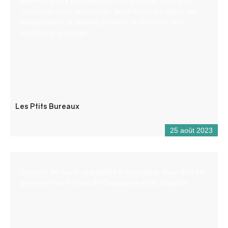
Bienvenue aux Ptits Bureaux, notre nouvel espace de
coworking niché au cœur de Saint-André-les-Alpes, où
indépendants et salariés peuvent se retrouver pour
travailler et échanger.
Les Ptits Bureaux
25 août 2023
Location de Stand up paddles à Castellane. Pour aller se
promener sur les lacs de Chaudanne et de Castillon.