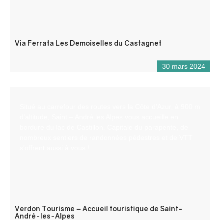
Via Ferrata Les Demoiselles du Castagnet
30 mars 2024
Situé au carrefour des routes vers la Côte d’Azur, à 900 m
d’altitude, Saint – André les Alpes vous accueille en
bordure du lac de Castillon. Capitale du parapente, de
nombreux sentiers de randonnées pédestres et de VTT
s’offrent aussi à vous !
Verdon Tourisme – Accueil touristique de Saint-
André-les-Alpes