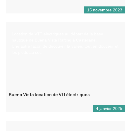
15 novembre 2023
Location de VTT électriques au départ de la base
nautique de Buena Vista Rafting à Castellane.
Une autre façon de découvrir la vallée, tout en douceur et
les pieds au sec.
Buena Vista location de Vtt électriques
4 janvier 2025