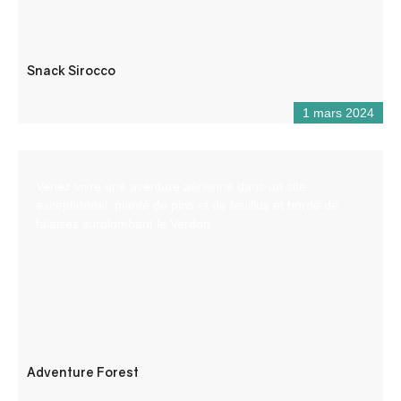
Snack Sirocco
1 mars 2024
Venez vivre une aventure aérienne dans un site
exceptionnel, planté de pins et de feuillus et bordé de
falaises surplombant le Verdon.
Adventure Forest