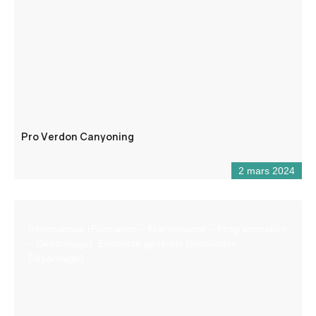
Pro Verdon Canyoning
2 mars 2024
Informatique (Formation – Maintenance – Programmation
– Dépannage). Electricité générale (installation,
Dépannage)