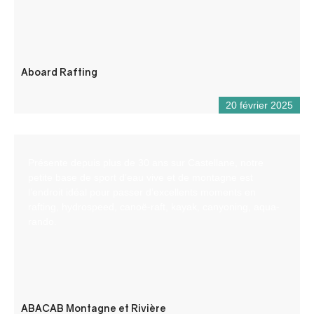
Aboard Rafting
20 février 2025
Présente depuis plus de 30 ans sur Castellane, notre
petite base de sport d’eau vive et de montagne est
l’endroit idéal pour passer d’excellents moments en
rafting, hydrospeed, canoë-raft, kayak, canyoning, aqua-
rando.
ABACAB Montagne et Rivière