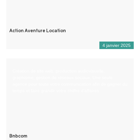
Action Aventure Location
4 janvier 2025
Création de site web, production audiovisuelle,
graphisme, gestion de réseaux sociaux. Une seule
agence pour toute votre communication afin de gagner du
temps et faire grandir votre chiffre d’affaires
Bnbcom