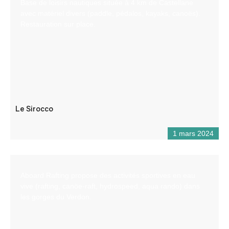
Base de loisirs nautiques située à 4 km de Castellane
avec matériel divers (paddle, pédalos, kayaks, canoës).
Restauration sur place.
Le Sirocco
1 mars 2024
Aboard Rafting propose des activités sportives en eau
vive (rafting, canöe-raft, hydrospeed, aqua rando) dans
les gorges du Verdon.