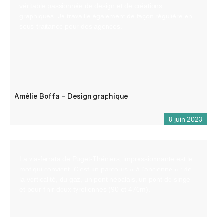
véritable passionnée de design et de créations
graphiques. Je travaille également de façon régulière en
sous-traitance pour des agences.
Amélie Boffa – Design graphique
8 juin 2023
La via-ferrata de Puget-Théniers, impressionnante est le
mot qui convient. C’est un parcours « à l’ancienne » : de
la verticalité, du gaz, un pont népalais, un pont de singe
et pour finir deux tyroliennes (90 et 470m).