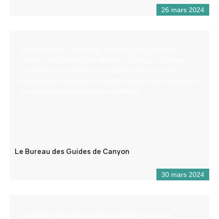
26 mars 2024
Spécialistes du canyoning, le bureau des guides de
canyon vous propose de découvrir la région au travers
d’activités de via ferrata, d’escalade dans un cadre
exceptionnel. Encadrés de guides locaux, nous choisirons
les descentes en meilleures conditions.
Le Bureau des Guides de Canyon
30 mars 2024
Graphiste indépendante depuis 2018, je suis une