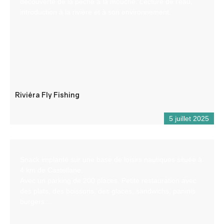
découverte de la pêche à la mouche. Lecture de l’eau,
introduction à la rivière et à son environnement.
Riviéra Fly Fishing
5 juillet 2025
Snack implanté sur une base de loisirs nautiques située à
4 km de Castellane.
Avec un parking de 200 places. Petite restauration avec
des plats, des boissons, des glaces, sandwichs, paninis
burgers…