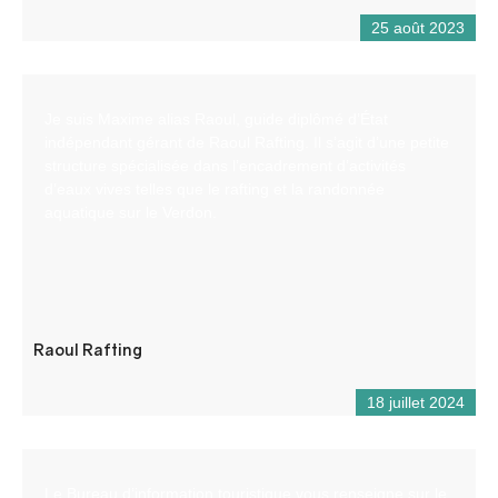
25 août 2023
Je suis Maxime alias Raoul, guide diplômé d’État
indépendant gérant de Raoul Rafting. Il s’agit d’une petite
structure spécialisée dans l’encadrement d’activités
d’eaux vives telles que le rafting et la randonnée
aquatique sur le Verdon.
Raoul Rafting
18 juillet 2024
Le Bureau d’information touristique vous renseigne sur le