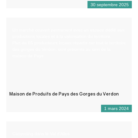
30 septembre 2025
Un marché couvert permanent avec un espace dédié aux
productions locales et à la valorisation du territoire.
Plus de 65 producteurs locaux répartis sur tout le territoire
des gorges du Verdon, sont présents au sein de la
maison de Pays.
Maison de Produits de Pays des Gorges du Verdon
1 mars 2024
Canyoning dans le Val d’Allos