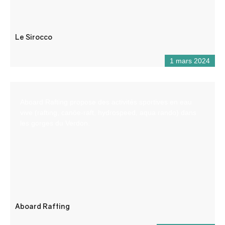
Le Sirocco
1 mars 2024
Aboard Rafting propose des activités sportives en eau
vive (rafting, canöe-raft, hydrospeed, aqua rando) dans
les gorges du Verdon.
Aboard Rafting