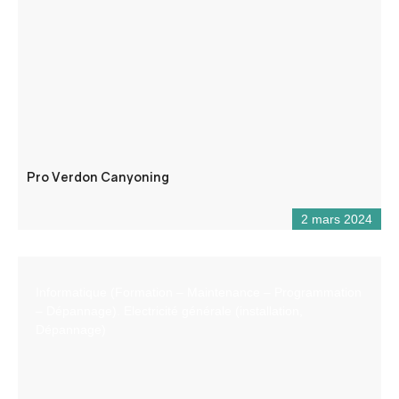
Pro Verdon Canyoning
2 mars 2024
Informatique (Formation – Maintenance – Programmation
– Dépannage). Electricité générale (installation,
Dépannage)