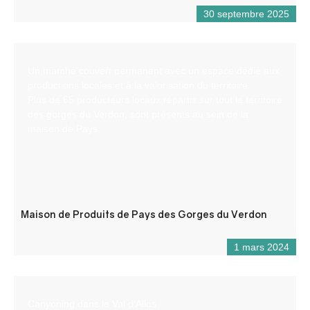
30 septembre 2025
Un marché couvert permanent avec un espace dédié aux
productions locales et à la valorisation du territoire.
Plus de 65 producteurs locaux répartis sur tout le territoire
des gorges du Verdon, sont présents au sein de la
maison de Pays.
Maison de Produits de Pays des Gorges du Verdon
1 mars 2024
Canyoning dans le Val d’Allos