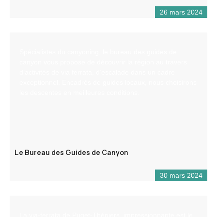
26 mars 2024
Spécialistes du canyoning, le bureau des guides de
canyon vous propose de découvrir la région au travers
d’activités de via ferrata, d’escalade dans un cadre
exceptionnel. Encadrés de guides locaux, nous choisirons
les descentes en meilleures conditions.
Le Bureau des Guides de Canyon
30 mars 2024
La via-ferrata de Puget-Théniers, impressionnante est le