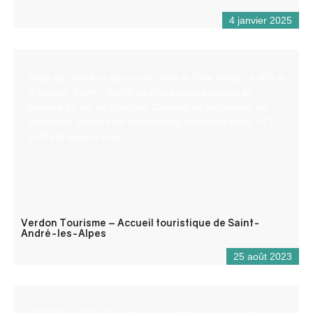
4 janvier 2025
Situé au carrefour des routes vers la Côte d’Azur, à 900 m
d’altitude, Saint – André les Alpes vous accueille en
bordure du lac de Castillon. Capitale du parapente, de
nombreux sentiers de randonnées pédestres et de VTT
s’offrent aussi à vous !
Verdon Tourisme – Accueil touristique de Saint-
André-les-Alpes
25 août 2023