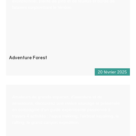
exceptionnel, planté de pins et de feuillus et bordé de
falaises surplombant le Verdon.
Adventure Forest
20 février 2025
Amateurs de grands espaces, d’aventure et de
sensations, découvrez une rivière sauvage et préservée
en compagnie d’un guide expérimenté passionné à
travers 4 activités : l’aqua trekking, l’airboat kayaking, le
rafting, le grand canyon expedition.