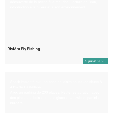
découverte de la pêche à la mouche. Lecture de l’eau,
introduction à la rivière et à son environnement.
Riviéra Fly Fishing
5 juillet 2025
Snack implanté sur une base de loisirs nautiques située à
4 km de Castellane.
Avec un parking de 200 places. Petite restauration avec
des plats, des boissons, des glaces, sandwichs, paninis
burgers…