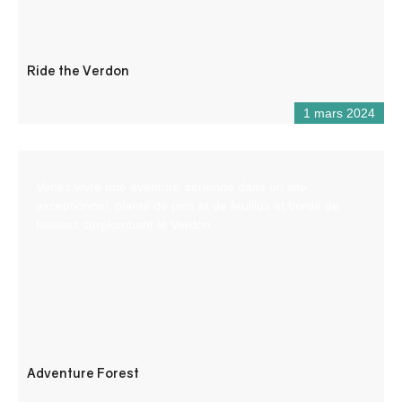
Ride the Verdon
1 mars 2024
Venez vivre une aventure aérienne dans un site
exceptionnel, planté de pins et de feuillus et bordé de
falaises surplombant le Verdon.
Adventure Forest