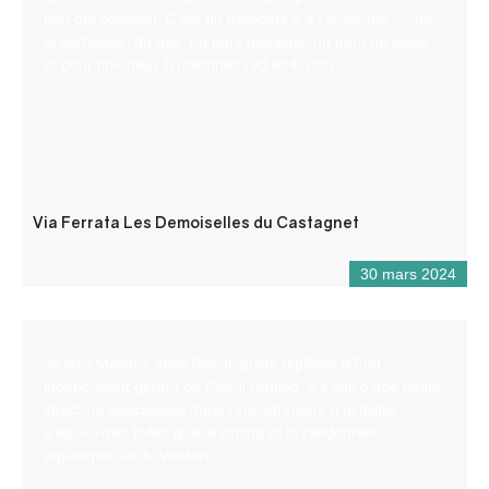
mot qui convient. C’est un parcours « à l’ancienne » : de
la verticalité, du gaz, un pont népalais, un pont de singe
et pour finir deux tyroliennes (90 et 470m).
Via Ferrata Les Demoiselles du Castagnet
30 mars 2024
Je suis Maxime alias Raoul, guide diplômé d’État
indépendant gérant de Raoul Rafting. Il s’agit d’une petite
structure spécialisée dans l’encadrement d’activités
d’eaux vives telles que le rafting et la randonnée
aquatique sur le Verdon.