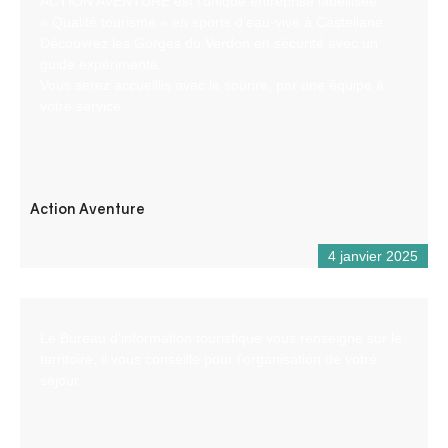
ACTION AVENTURE est l’unique entreprise labellisée
« Qualité tourisme » en sports d’eau-vive à Castellane.
Découvrez les Gorges du Verdon en sécurité avec un
guide expérimenté.
Vous serez accueillis avec le sourire, par une équipe à
votre service.
Action Aventure
4 janvier 2025
Le Bureau d’information touristique vous renseigne sur le
territoire, il vous conseille pour l’organisation de votre
séjour.