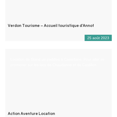
Verdon Tourisme – Accueil touristique d’Annot
25 août 2023
Location de Stand up paddles à Castellane. Pour aller se
promener sur les lacs de Chaudanne et de Castillon.
Action Aventure Location