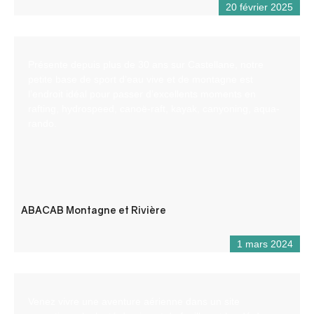
20 février 2025
Présente depuis plus de 30 ans sur Castellane, notre
petite base de sport d’eau vive et de montagne est
l’endroit idéal pour passer d’excellents moments en
rafting, hydrospeed, canoë-raft, kayak, canyoning, aqua-
rando.
ABACAB Montagne et Rivière
1 mars 2024
Venez vivre une aventure aérienne dans un site