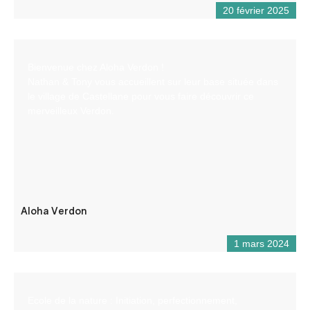
20 février 2025
Bienvenue chez Aloha Verdon !
Nathan & Tony vous accueillent sur leur base située dans
le village de Castellane pour vous faire découvrir ce
merveilleux Verdon.
Aloha Verdon
1 mars 2024
Ecole de la nature : Initiation, perfectionnement,