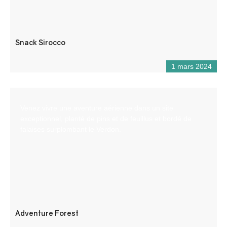
Snack Sirocco
1 mars 2024
Venez vivre une aventure aérienne dans un site
exceptionnel, planté de pins et de feuillus et bordé de
falaises surplombant le Verdon.
Adventure Forest