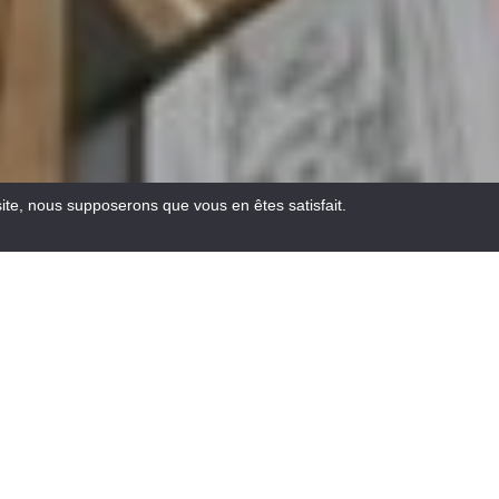
site, nous supposerons que vous en êtes satisfait.
Email
Facebook
WhatsA
Pinte